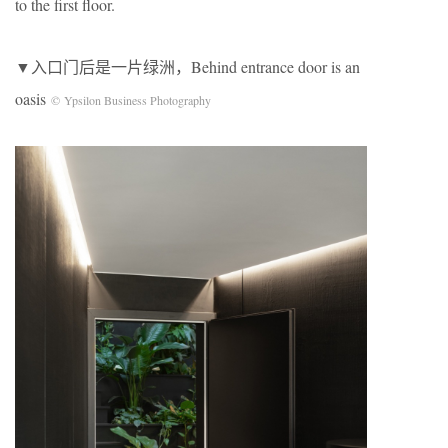
to the first floor.
▼入口门后是一片绿洲，Behind entrance door is an
oasis
© Ypsilon Business Photography