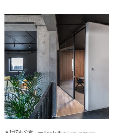
▼封闭办公室，enclosed office
© Ypsilon Business