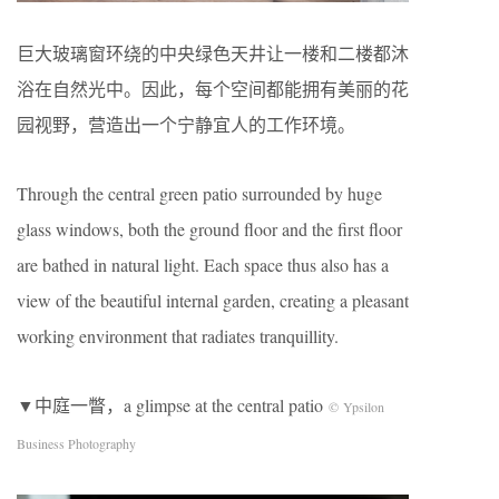
巨大玻璃窗环绕的中央绿色天井让一楼和二楼都沐
浴在自然光中。因此，每个空间都能拥有美丽的花
园视野，营造出一个宁静宜人的工作环境。
Through the central green patio surrounded by huge
glass windows, both the ground floor and the first floor
are bathed in natural light. Each space thus also has a
view of the beautiful internal garden, creating a pleasant
working environment that radiates tranquillity.
▼中庭一瞥，a glimpse at the central patio
© Ypsilon
Business Photography