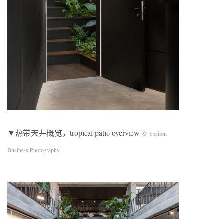
▼热带天井概览，tropical patio overview
© Ypsilon
Business Photography