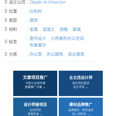
设计公司
:
Objekt Architecten

位置
:
比利时

类型
:
建筑

材料
:
金属
混凝土
绿植
玻璃

:
室内设计
小而美的办公空间
标签

布鲁塞尔
分类
:
办公室
办公建筑
商业建筑

文章项目推广
业主找设计师
中国与全球传播
真实项目需求
查看推广方案 →
提交项目 →
设计师接项目
建材品牌推广
在线项目
品牌展示 · 项目选材
查看机会 →
进入材料库 →