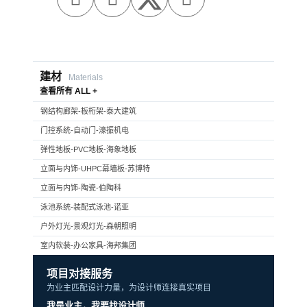
建材
Materials
查看所有 ALL +
钢结构廊架-板桁架-泰大建筑
门控系统-自动门-濠振机电
弹性地板-PVC地板-海象地板
立面与内饰-UHPC幕墙板-苏博特
立面与内饰-陶瓷-伯陶科
泳池系统-装配式泳池-诺亚
户外灯光-景观灯光-森朝照明
室内软装-办公家具-海邦集团
项目对接服务
为业主匹配设计力量，为设计师连接真实项目
我是业主，我要找设计师