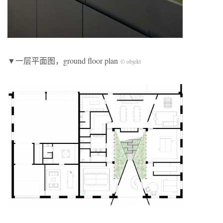
▼一层平面图，ground floor plan
© objekt