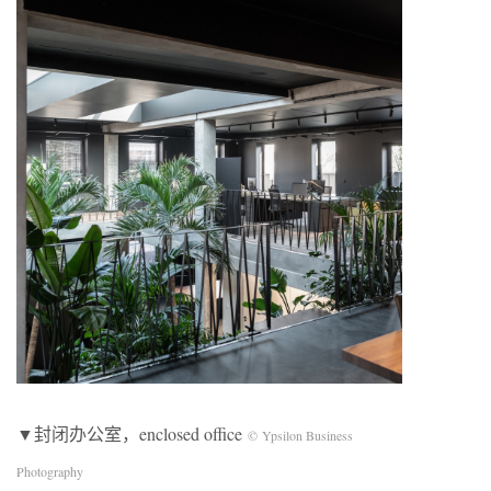
▼封闭办公室，enclosed office
© Ypsilon Business
Photography