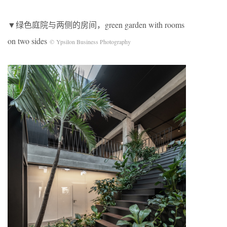
▼绿色庭院与两侧的房间，green garden with rooms
on two sides
© Ypsilon Business Photography