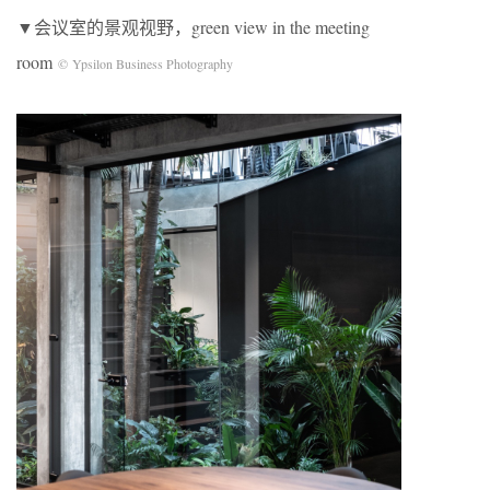
▼会议室的景观视野，green view in the meeting
room
© Ypsilon Business Photography