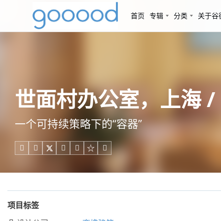
首页
专辑
分类
关于谷
世面村办公室，上海 /
一个可持续策略下的“容器”





项目标签