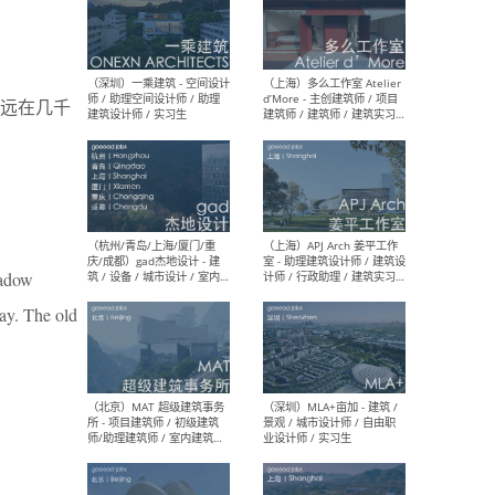
（上海）彬蔚致正建筑工作
（上海
室 – 项目建筑师 / 助理建筑
德佳
远在几千
师 / 实习生
设计
（深圳）一乘建筑 - 空间设计
（上
师 / 助理空间设计师 / 助理
d’M
hadow
建筑设计师 / 实习生
建筑
way. The old
生 
（杭州/青岛/上海/厦门/重
（上海
庆/成都）gad杰地设计 - 建
室 
筑 / 设备 / 城市设计 / 室内 /
计师