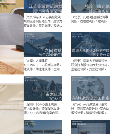
（杭州）GLA建筑设计 - 建筑
（南京
设计实习生 / 建筑设计师
社 
（应届）/ 建筑设计师（方案
执行
设计）/ 建筑设计师（施工
实习
图）/ 结构设计师 / 给排水设
计师
（上海）或者设计 OR
（上
Design - 室内主案设计师 /
室 -
室内设计师 / 施工图深化设
理建
计师 / 室内设计助理 / 新媒
实习
体运营
请）
（南京/淮安）江苏美城建筑
（北
规划设计院有限公司 - 建筑方
务所
案设计师 / 商务经理 / 暖通
设计师 / 造价工程师