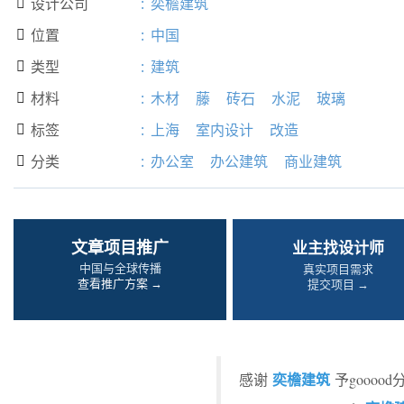
设计公司
:
奕檐建筑

位置
:
中国

类型
:
建筑

材料
:
木材
藤
砖石
水泥
玻璃

标签
:
上海
室内设计
改造

分类
:
办公室
办公建筑
商业建筑

文章项目推广
业主找设计师
中国与全球传播
真实项目需求
查看推广方案 →
提交项目 →
奕檐建筑
感谢
予gooo