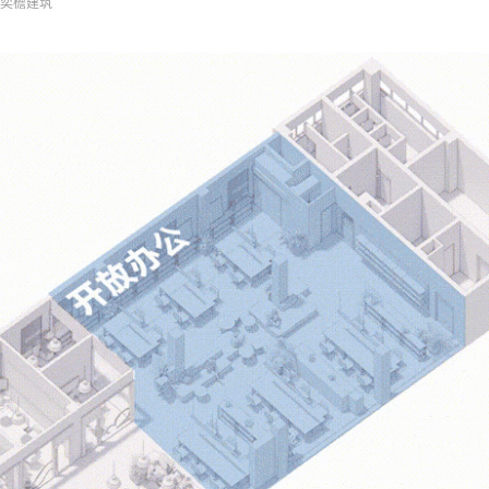
N 奕檐建筑