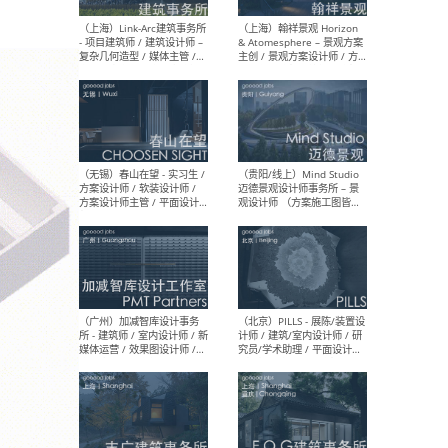
（上海）上海建筑设计研究
（北
院有限公司 沈钺建筑创作工
师（
作室（FREE STUDIO）- 助理
建筑
建筑师 / 驻场建筑师 / 实习
设计
生
实习
（上海）雁飞建筑事务所
（上
Yanfei architects - 助理建
VIS
筑师 / 建筑实习生（长期有
室内
效）
软装
（上海）十方圆国际 - 资深专
（上海
案负责人 / 主案设计师 / 设
建筑
计师助理 / 软装设计师 / 软
/ 
装设计师助理
师 