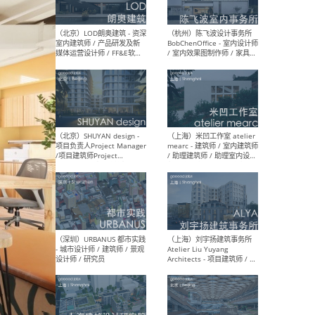
（大理）之间建筑
（西
ArCONNECT – 项目建筑师 /
研究
建筑师 / 助理建筑师 / 室内
主创
设计师 / 实习生
景观
施工
（深圳）TOMO東木筑造 -
（广
室内设计师 / 资深深化设计
所 
师 / AIGC内容编辑(室内设计
理设
方向) / 照明设计师 / 软装设
新媒
计师
生
（北京）LOD朗奥建筑 - 资深
（杭
室内建筑师 / 产品研发及新
Bob