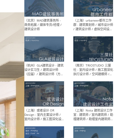
幕墙 / BIM / 成本 / 工程 / 运
生
营 / 品牌 / 观点views / 实习
等
（北京）MAT 超级建筑事务
（深圳
所 - 项目建筑师 / 初级建筑
景观
师/助理建筑师 / 室内建筑师
业设
/ 实习生
（北京）MAD建筑事务所 -
（上
商务拓展 / 媒体专员/经理 /
群 
建筑设计师
/ 
师 