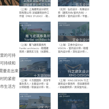
媒体运营设计师 / FF&E软装
/ 
设计师 / 深化设计师 / 实习
装设
生
（北京）SHUYAN design -
（上
项目负责人Project Manager
mea
/项目建筑师Project
/ 
Architect / 助理建筑师
师 
Assistant Architect / 创始
请）
人助理Founder's Assistant
这里的可持
/ 实习生Intern
可持续和
需要走出来
（深圳）URBANUS 都市实践
（上
村的紧密
- 城市设计师 / 建筑师 / 景观
Atel
设计师 / 研究员
Arc
市生活方
媒体
生（