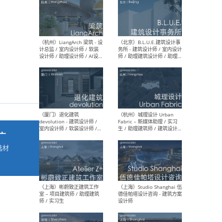
最新工作
按地区查看 ：
全部
|
北方
|
长江
|
华南
（杭州）LiangArch 梁筑 - 设
（北
计总监 / 室内设计师 / 软装
务所
设计师 / 助理设计师 / AI设计
师 
师 / 施工图深化设计师 / 品
室内
牌商务总助
广
选材
→
（厦门）退化建筑
（杭
devolution - 建筑设计师 /
Fab
室内设计师 / 软装设计师 /
生 
项目统筹 / 合伙人助理
师