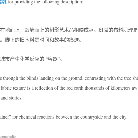
建筑
for providing the following description:
洒在地面上，跟墙面上的树影艺术品相映成趣。斑驳的布料肌理是
。脚下的旧木料是时间和故事的痕迹。
城市产生化学反应的 “容器”。
s through the blinds landing on the ground, contrasting with the tree s
fabric texture is a reflection of the red earth thousands of kilometers a
and stories.
iner” for chemical reactions between the countryside and the city.
uuunstudio