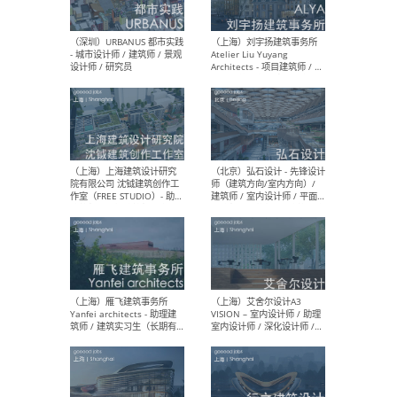
（北京）LOD朗奥建筑 - 资深
（杭
室内建筑师 / 产品研发及新
Bob
媒体运营设计师 / FF&E软装
/ 
设计师 / 深化设计师 / 实习
装设
生
（北京）SHUYAN design -
（上
项目负责人Project Manager
mea
/项目建筑师Project
/ 
Architect / 助理建筑师
师 
Assistant Architect / 创始
请）
人助理Founder's Assistant
/ 实习生Intern
（深圳）URBANUS 都市实践
（上
- 城市设计师 / 建筑师 / 景观
Atel