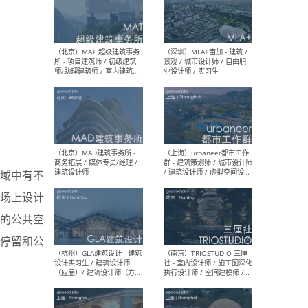
（杭州/青岛/上海/厦门/重
（上海
庆/成都）gad杰地设计 - 建
室 
筑 / 设备 / 城市设计 / 室内 /
计师
幕墙 / BIM / 成本 / 工程 / 运
生
营 / 品牌 / 观点views / 实习
等
（北京）MAT 超级建筑事务
（深圳
所 - 项目建筑师 / 初级建筑
景观
域中有不
师/助理建筑师 / 室内建筑师
业设
/ 实习生
场上设计
的公共空
停留和公
（北京）MAD建筑事务所 -
（上
商务拓展 / 媒体专员/经理 /
群 
建筑设计师
/ 