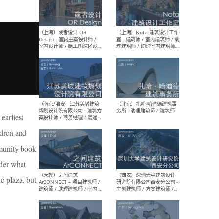
师 
（杭州）GLA建筑设计 - 建筑
（南京
设计实习生 / 建筑设计师
社 
（应届）/ 建筑设计师（方案
执行
设计）/ 建筑设计师（施工
实习
图）/ 结构设计师 / 给排水设
计师
 earliest
ldren and
（上海）或者设计 OR
（上
mmunity book
Design - 室内主案设计师 /
室 -
室内设计师 / 施工图深化设
理建
ider what
计师 / 室内设计助理 / 新媒
实习
体运营
请）
he plaza, but
.