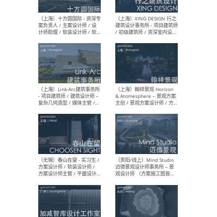
设计师 / 研究员
Arc
媒体
生（
（上海）上海建筑设计研究
（北
院有限公司 沈钺建筑创作工
师（
作室（FREE STUDIO）- 助理
建筑
建筑师 / 驻场建筑师 / 实习
设计
生
实习
（上海）雁飞建筑事务所
（上
Yanfei architects - 助理建
VIS
筑师 / 建筑实习生（长期有
室内
效）
软装