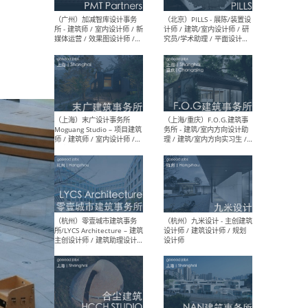
（上海）十方圆国际 - 资深专
（上海
案负责人 / 主案设计师 / 设
建筑
计师助理 / 软装设计师 / 软
/ 
装设计师助理
师 
（上海）Link-Arc建筑事务所
（上
- 项目建筑师 / 建筑设计师 –
& A
复杂几何造型 / 媒体主管 /
主创
学术研究专员 / 实习生计划
案深
软装
（方
（无锡）春山在望 - 实习生 /
（贵阳
方案设计师 / 软装设计师 /
迈德
方案设计师主管 / 平面设计
观设
师
可）