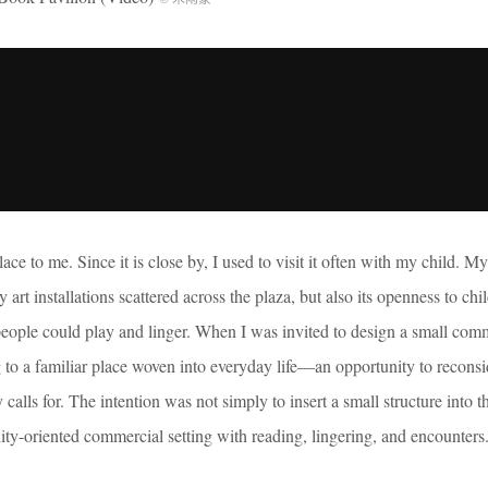
ace to me. Since it is close by, I used to visit it often with my child. My
art installations scattered across the plaza, but also its openness to chi
ople could play and linger. When I was invited to design a small co
ing to a familiar place woven into everyday life—an opportunity to recons
y calls for. The intention was not simply to insert a small structure into t
ity-oriented commercial setting with reading, lingering, and encounters