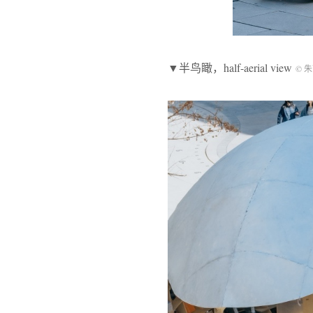
▼半鸟瞰，half-aerial view
© 