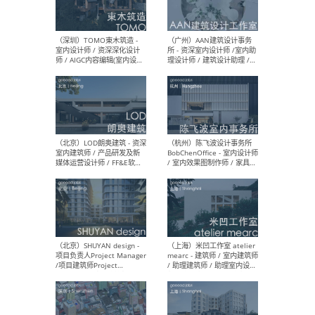
（南京/淮安）江苏美城建筑
（北
规划设计院有限公司 - 建筑方
务所
案设计师 / 商务经理 / 暖通
设计师 / 造价工程师
（大理）之间建筑
（西
ArCONNECT – 项目建筑师 /
研究
建筑师 / 助理建筑师 / 室内
主创
设计师 / 实习生
景观
施工
（深圳）TOMO東木筑造 -
（广
室内设计师 / 资深深化设计
所 
师 / AIGC内容编辑(室内设计
理设
方向) / 照明设计师 / 软装设
新媒
计师
生