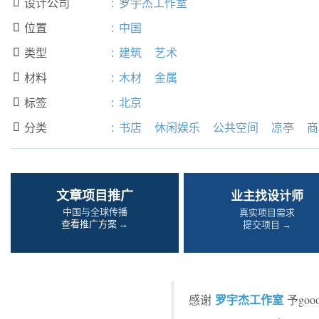
设计公司
:
罗宇杰工作室

位置
:
中国

类型
:
建筑
艺术

材料
:
木材
金属

标签
:
北京

分类
:
书店
休闲娱乐
公共空间
凉亭
商

文章项目推广
业主找设计师
中国与全球传播
真实项目需求
查看推广方案 →
提交项目 →
罗宇杰工作室
感谢
予go