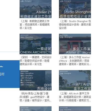
最新工作
按地区查看 ：
全部
|
北方
|
长江
|
华南
（上海）彬蔚致正建筑工作
（上海
室 – 项目建筑师 / 助理建筑
德佳
师 / 实习生
设计
广
选材
→
（深圳）一乘建筑 - 空间设计
（上
师 / 助理空间设计师 / 助理
d’M
建筑设计师 / 实习生
建筑
生 