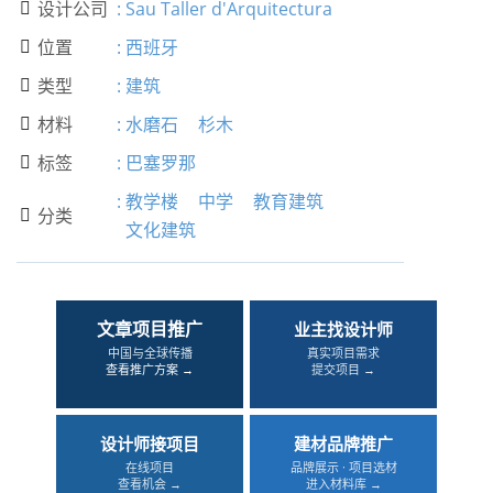
设计公司
:
Sau Taller d'Arquitectura

位置
:
西班牙

类型
:
建筑

材料
:
水磨石
杉木

标签
:
巴塞罗那

:
教学楼
中学
教育建筑
分类

文化建筑
文章项目推广
业主找设计师
中国与全球传播
真实项目需求
查看推广方案 →
提交项目 →
设计师接项目
建材品牌推广
在线项目
品牌展示 · 项目选材
查看机会 →
进入材料库 →