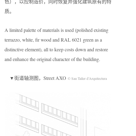
色），以控制造价，同时恢复并强化建筑原有的特
质。
A limited palette of materials is used (polished existing
terrazzo, white, fir wood and RAL 6021 green as a
distinctive element), all to keep costs down and restore
and enhance the original character of the building.
▼街道轴测图，Street AXO
© Sau Taller d’Arquitectura