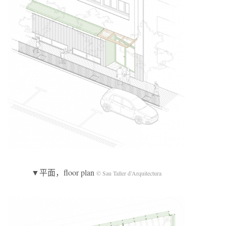
▼平面，floor plan
© Sau Taller d’Arquitectura