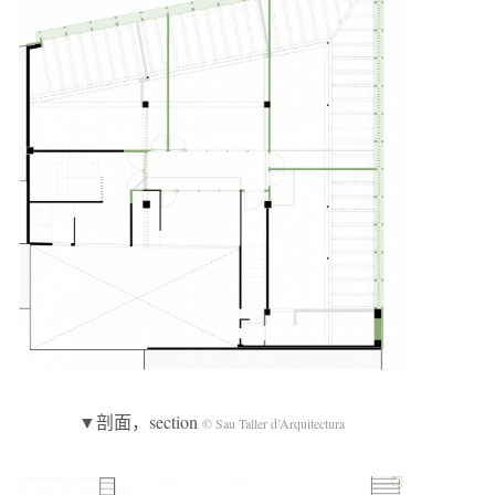
▼剖面，section
© Sau Taller d’Arquitectura