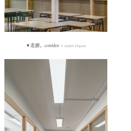
▼走廊，corridor
© Andrés Flajszer