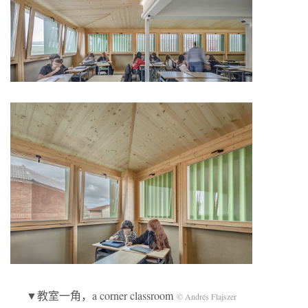
▼教室一角，a corner classroom
© Andrés Flajszer