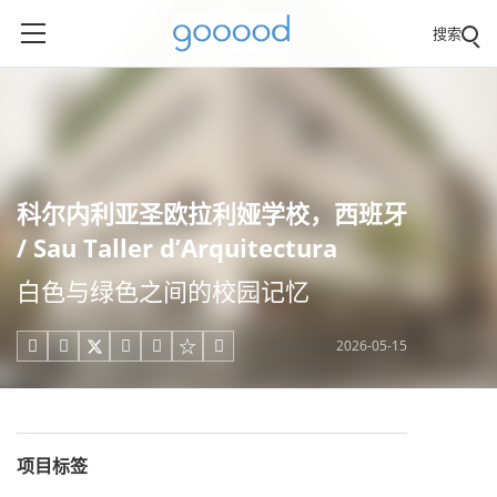
搜索
科尔内利亚圣欧拉利娅学校，西班牙
/ Sau Taller d’Arquitectura
白色与绿色之间的校园记忆
2026-05-15





项目标签