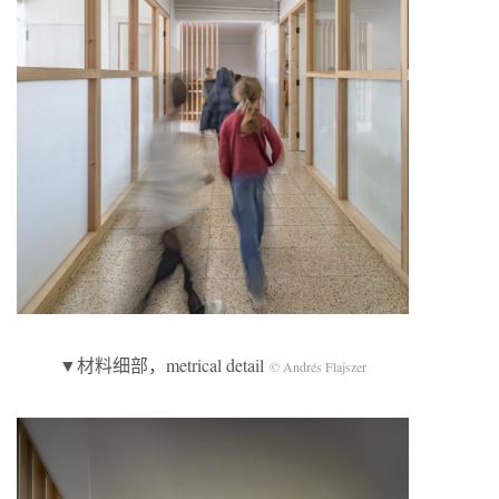
▼材料细部，metrical detail
© Andrés Flajszer