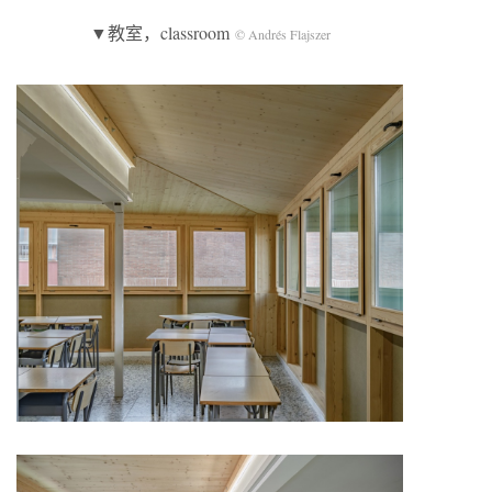
▼教室，classroom
© Andrés Flajszer