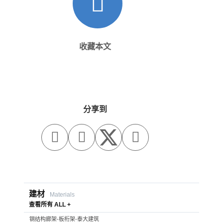
收藏本文
分享到



建材
Materials
查看所有 ALL +
钢结构廊架-板桁架-泰大建筑