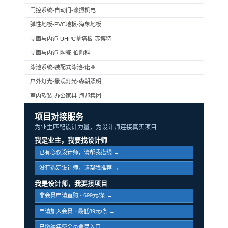
门控系统-自动门-濠振机电
弹性地板-PVC地板-海象地板
立面与内饰-UHPC幕墙板-苏博特
立面与内饰-陶瓷-伯陶科
泳池系统-装配式泳池-诺亚
户外灯光-景观灯光-森朝照明
室内软装-办公家具-海邦集团
项目对接服务
为业主匹配设计力量，为设计师连接真实项目
我是业主，我要找设计师
已有心仪设计师，请帮我搭线 →
没有选定设计师，请帮我推荐 →
我是设计师，我要接项目
非会员申请直购 · 699元/条 →
申请加入会员 · 最低89元/条 →
已缴纳年费会员登录入口 →