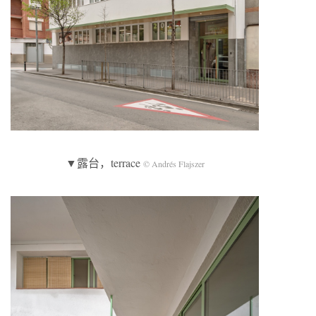
▼露台，terrace
© Andrés Flajszer