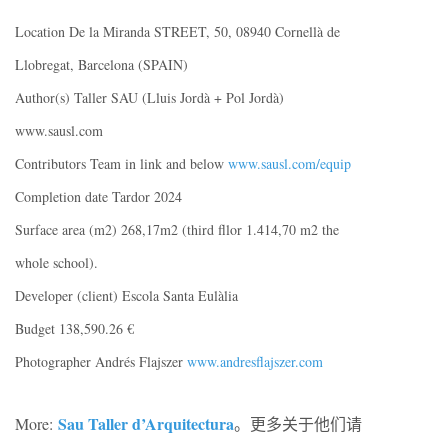
Location De la Miranda STREET, 50, 08940 Cornellà de
Llobregat, Barcelona (SPAIN)
Author(s) Taller SAU (Lluis Jordà + Pol Jordà)
www.sausl.com
Contributors Team in link and below
www.sausl.com/equip
Completion date Tardor 2024
Surface area (m2) 268,17m2 (third fllor 1.414,70 m2 the
whole school).
Developer (client) Escola Santa Eulàlia
Budget 138,590.26 €
Photographer Andrés Flajszer
www.andresflajszer.com
Sau Taller d’Arquitectura
More:
。更多关于他们请