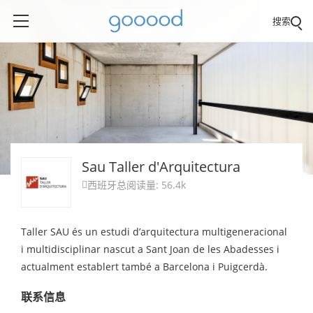
搜索
Sau Taller d'Arquitectura
西班牙
总阅读量: 56.4k

Taller SAU és un estudi d’arquitectura multigeneracional
i multidisciplinar nascut a Sant Joan de les Abadesses i
actualment establert també a Barcelona i Puigcerdà.
联系信息