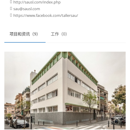
http://sausl.com/index.php

sau@sausl.com

https://www.facebook.com/tallersau/

项目和资讯（9）
工作（0）