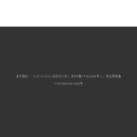
关于我们
｜ ©2010-2026 谷德设计网 |
京ICP备17062545号-1
|
京公网安备
11010502061450号