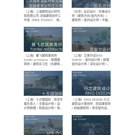
媒体运营设计师 / FF&E软装
/ 
设计师 / 深化设计师 / 实习
装设
生
（北京）SHUYAN design -
（上
项目负责人Project Manager
mea
/项目建筑师Project
/ 
Architect / 助理建筑师
师 
Assistant Architect / 创始
请）
人助理Founder's Assistant
/ 实习生Intern
（深圳）URBANUS 都市实践
（上
- 城市设计师 / 建筑师 / 景观
Atel
设计师 / 研究员
Arc
媒体
生（