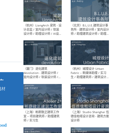
最新工作
按地区查看 ：
全部
|
北方
|
长江
|
华南
（杭州）LiangArch 梁筑 - 设
（北
计总监 / 室内设计师 / 软装
务所
设计师 / 助理设计师 / AI设计
师 
师 / 施工图深化设计师 / 品
室内
牌商务总助
广
选材
→
（厦门）退化建筑
（杭
devolution - 建筑设计师 /
Fab
室内设计师 / 软装设计师 /
生 
项目统筹 / 合伙人助理
师
ood