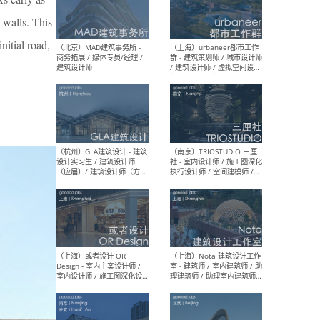
幕墙 / BIM / 成本 / 工程 / 运
生
营 / 品牌 / 观点views / 实习
 walls. This
等
nitial road,
（北京）MAT 超级建筑事务
（深圳
所 - 项目建筑师 / 初级建筑
景观
师/助理建筑师 / 室内建筑师
业设
/ 实习生
（北京）MAD建筑事务所 -
（上
商务拓展 / 媒体专员/经理 /
群 
建筑设计师
/ 
师 