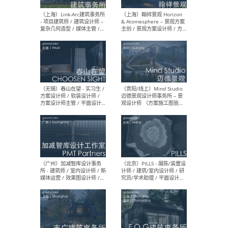
（上海）上海建筑设计研究
（北
院有限公司 沈钺建筑创作工
师（
作室（FREE STUDIO）- 助理
建筑
建筑师 / 驻场建筑师 / 实习
设计
生
实习
（上海）雁飞建筑事务所
（上
Yanfei architects - 助理建
VIS
筑师 / 建筑实习生（长期有
室内
效）
软装
（上海）十方圆国际 - 资深专
（上海
案负责人 / 主案设计师 / 设
建筑
计师助理 / 软装设计师 / 软
/ 
装设计师助理
师 