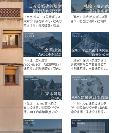
（杭州）GLA建筑设计 - 建筑
（南京
设计实习生 / 建筑设计师
社 
（应届）/ 建筑设计师（方案
执行
设计）/ 建筑设计师（施工
实习
图）/ 结构设计师 / 给排水设
计师
（上海）或者设计 OR
（上
Design - 室内主案设计师 /
室 -
室内设计师 / 施工图深化设
理建
计师 / 室内设计助理 / 新媒
实习
体运营
请）
（南京/淮安）江苏美城建筑
（北
规划设计院有限公司 - 建筑方
务所
案设计师 / 商务经理 / 暖通
设计师 / 造价工程师