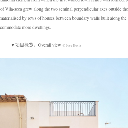
 of Vila-seca grew along the two seminal perpendicular axes outside the
materialised by rows of houses between boundary walls built along the i
accommodate more dwellings.
▼项目概览，Overall view
© Jose Hevia