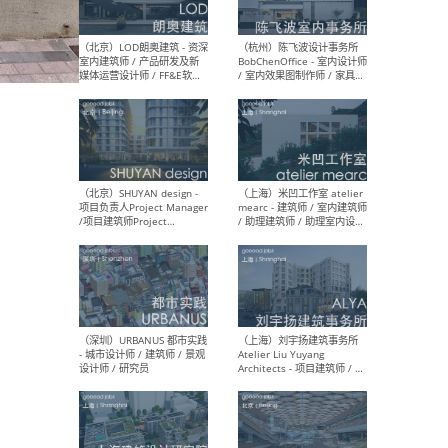
（大理）之间建筑
（西
ArCONNECT – 项目建筑师 /
研究
建筑师 / 助理建筑师 / 室内
主创
设计师 / 实习生
景观
施工
（深圳）TOMO東木筑造 -
（广
室内设计师 / 资深深化设计
所 
师 / AIGC内容编辑(室内设计
理设
方向) / 照明设计师 / 软装设
新媒
计师
生
（北京）LOD朗奥建筑 - 资深
（杭
室内建筑师 / 产品研发及新
Bob