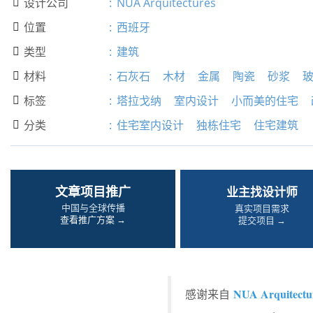
设计公司
:
NUA Arquitectures

位置
:
西班牙

类型
:
建筑

材料
:
石灰石
木材
金属
陶瓷
砂浆

标签
:
塔拉戈纳
室内设计
小而美的住宅

分类
:
住宅室内设计
独栋住宅
住宅建筑

文章项目推广
业主找设计师
中国与全球传播
真实项目需求
查看推广方案 →
提交项目 →
NUA Arquitectu
感谢来自