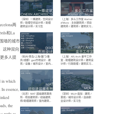
（上海）彬蔚致正建筑工作
（上海
室 – 项目建筑师 / 助理建筑
德佳
elona两
师 / 实习生
设计
ls和La
有围墙的城市
的，这种双向
更多人提
（深圳）一乘建筑 - 空间设计
（上
师 / 助理空间设计师 / 助理
d’M
建筑设计师 / 实习生
建筑
生 
d in which
 In essence,
linked
（杭州/青岛/上海/厦门/重
（上海
oads, the
庆/成都）gad杰地设计 - 建
室 
筑 / 设备 / 城市设计 / 室内 /
计师
s early as