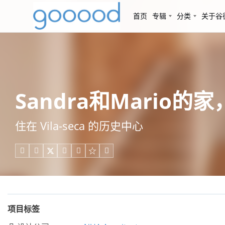
首页
专辑
分类
关于谷
Sandra和Mario的家，
住在 Vila-seca 的历史中心





项目标签