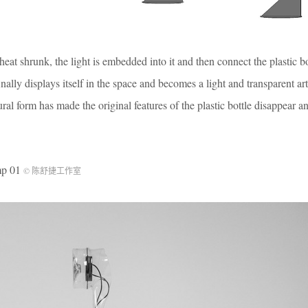
d heat shrunk, the light is embedded into it and then connect the plastic b
inally displays itself in the space and becomes a light and transparent a
al form has made the original features of the plastic bottle disappear a
p 01
© 陈舒捷工作室