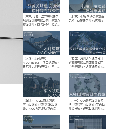
（杭州）GLA建筑设计 - 建筑
（南京
设计实习生 / 建筑设计师
社 
（应届）/ 建筑设计师（方案
执行
设计）/ 建筑设计师（施工
实习
图）/ 结构设计师 / 给排水设
计师
（上海）或者设计 OR
（上
Design - 室内主案设计师 /
室 -
室内设计师 / 施工图深化设
理建
计师 / 室内设计助理 / 新媒
实习
体运营
请）
（南京/淮安）江苏美城建筑
（北
规划设计院有限公司 - 建筑方
务所
案设计师 / 商务经理 / 暖通
设计师 / 造价工程师