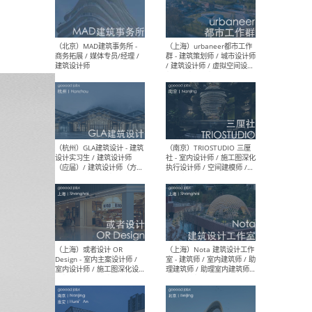
幕墙 / BIM / 成本 / 工程 / 运
生
营 / 品牌 / 观点views / 实习
等
（北京）MAT 超级建筑事务
（深圳
所 - 项目建筑师 / 初级建筑
景观
师/助理建筑师 / 室内建筑师
业设
/ 实习生
（北京）MAD建筑事务所 -
（上
商务拓展 / 媒体专员/经理 /
群 
建筑设计师
/ 
师 