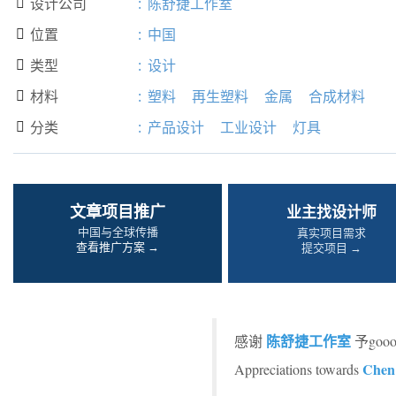
设计公司
:
陈舒捷工作室

位置
:
中国

类型
:
设计

材料
:
塑料
再生塑料
金属
合成材料

分类
:
产品设计
工业设计
灯具

文章项目推广
业主找设计师
中国与全球传播
真实项目需求
查看推广方案 →
提交项目 →
陈舒捷工作室
感谢
予go
Chen 
Appreciations towards