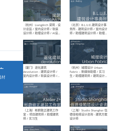
最新工作
按地区查看 ：
全部
|
北方
|
长江
|
华南
（杭州）LiangArch 梁筑 - 设
（北
计总监 / 室内设计师 / 软装
务所
设计师 / 助理设计师 / AI设计
师 
师 / 施工图深化设计师 / 品
室内
广
牌商务总助
选材
→
（厦门）退化建筑
（杭
devolution - 建筑设计师 /
Fab
室内设计师 / 软装设计师 /
生 
项目统筹 / 合伙人助理
师