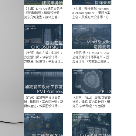
（上海）上海建筑设计研究
（北
院有限公司 沈钺建筑创作工
师（
作室（FREE STUDIO）- 助理
建筑
建筑师 / 驻场建筑师 / 实习
设计
生
实习
（上海）雁飞建筑事务所
（上
Yanfei architects - 助理建
VIS
筑师 / 建筑实习生（长期有
室内
效）
软装
（上海）十方圆国际 - 资深专
（上海
案负责人 / 主案设计师 / 设
建筑
计师助理 / 软装设计师 / 软
/ 
装设计师助理
师 