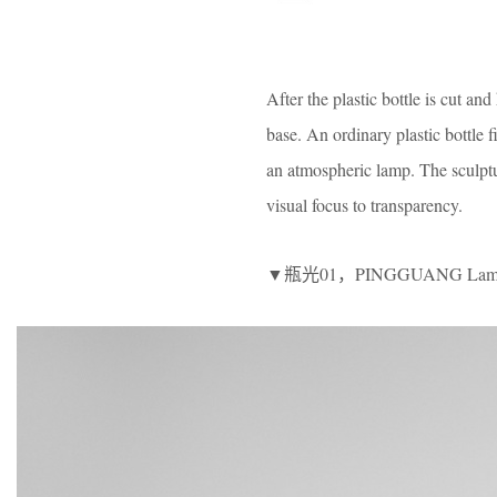
After the plastic bottle is cut an
base. An ordinary plastic bottle f
an atmospheric lamp. The sculptur
visual focus to transparency.
▼瓶光01，PINGGUANG Lam