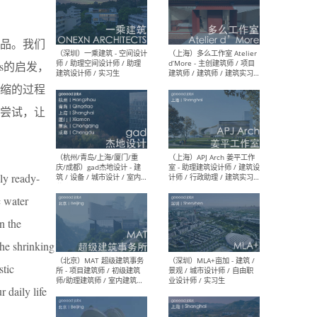
品。我们
（上海）彬蔚致正建筑工作
（上海
室 – 项目建筑师 / 助理建筑
德佳
os的启发，
师 / 实习生
设计
缩的过程
尝试，让
（深圳）一乘建筑 - 空间设计
（上
ly ready-
师 / 助理空间设计师 / 助理
d’M
建筑设计师 / 实习生
建筑
c water
生 
n the
the shrinking
stic
（杭州/青岛/上海/厦门/重
（上海
 daily life
庆/成都）gad杰地设计 - 建
室 
筑 / 设备 / 城市设计 / 室内 /
计师