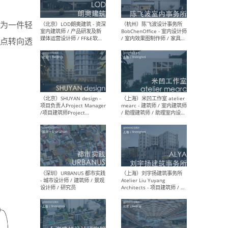
为一件轻
点转向透
（大理）之间建筑
（西
ArCONNECT – 项目建筑师 /
研究
建筑师 / 助理建筑师 / 室内
主创
设计师 / 实习生
景观
施工
（深圳）TOMO東木筑造 -
（广
室内设计师 / 资深深化设计
所 
师 / AIGC内容编辑(室内设计
理设
方向) / 照明设计师 / 软装设
新媒
计师
生
（北京）LOD朗奥建筑 - 资深
（杭
室内建筑师 / 产品研发及新
Bob