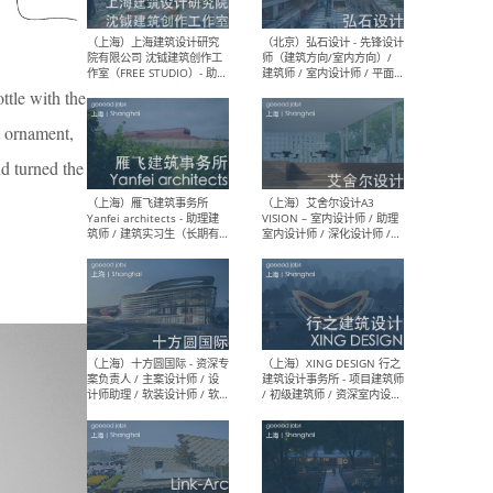
媒体运营设计师 / FF&E软装
/ 
设计师 / 深化设计师 / 实习
装设
生
ottle with the
rt ornament,
（北京）SHUYAN design -
（上
nd turned the
项目负责人Project Manager
mea
/项目建筑师Project
/ 
Architect / 助理建筑师
师 
Assistant Architect / 创始
请）
人助理Founder's Assistant
/ 实习生Intern
（深圳）URBANUS 都市实践
（上
- 城市设计师 / 建筑师 / 景观
Atel
设计师 / 研究员
Arc
媒体
生（