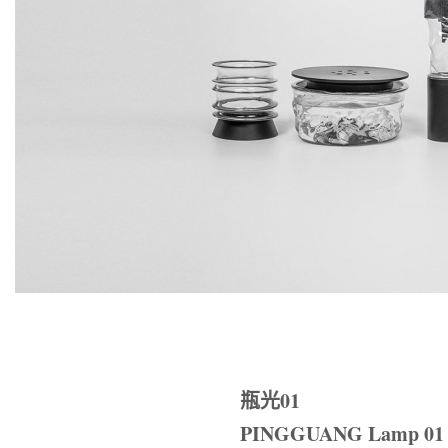
瓶光
01
PINGGUANG Lamp 01