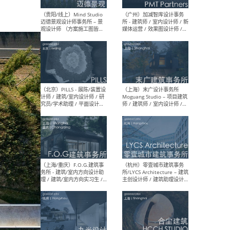
（上海）艾舍尔设计A3
（上
VISION – 室内设计师 / 助理
案负
室内设计师 / 深化设计师 /
计师
软装设计师
装设
（上海）XING DESIGN 行之
（上
建筑设计事务所 - 项目建筑师
- 
/ 初级建筑师 / 资深室内设计
复杂
师 / 建筑/室内实习生
学术
（上海）翰祥景观 Horizon
（无
& Atomesphere – 景观方案
方案
主创 / 景观方案设计师 / 方
方案
案深化设计师 / 植物设计师 /
师
软装设计师 / 助理设计师