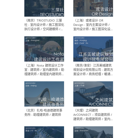
（上海）urbaneer都市工作
（杭
群 - 建筑策划师 / 城市设计师
设计
/ 建筑设计师 / 虚拟空间设计
（应
师 / 观念设计师
设计
图）
计师
（南京）TRIOSTUDIO 三厘
（上
社 - 室内设计师 / 施工图深化
Des
执行设计师 / 空间建模师 /
室内
实习生 / 新媒体专员
计师
体运