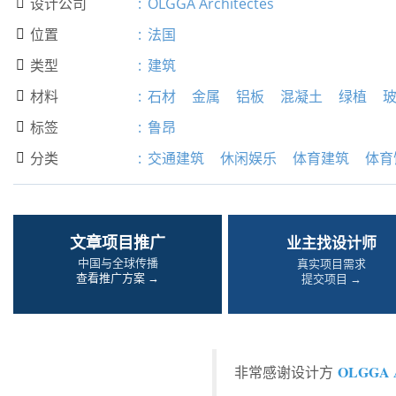
设计公司
:
OLGGA Architectes

位置
:
法国

类型
:
建筑

材料
:
石材
金属
铝板
混凝土
绿植

标签
:
鲁昂

分类
:
交通建筑
休闲娱乐
体育建筑
体育

文章项目推广
业主找设计师
中国与全球传播
真实项目需求
查看推广方案 →
提交项目 →
OLGGA Ar
非常感谢设计方