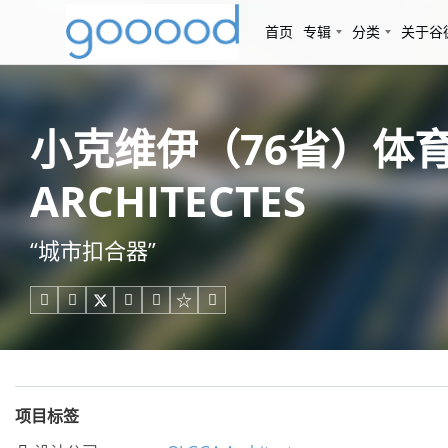
首页
专辑
分类
关于谷
小克维伊（76省）体育
ARCHITECTES
“城市扣合器”





项目标签