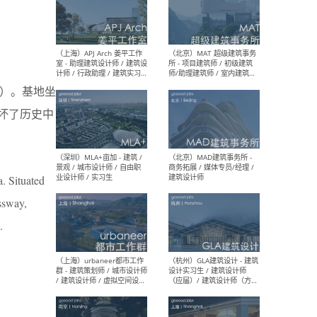
（上海）多么工作室 Atelier
（杭
d’More - 主创建筑师 / 项目
庆/
建筑师 / 建筑师 / 建筑实习
筑 /
生 / 媒体助理&实习生
幕墙 
ine）。基地坐
营 /
等
破坏了历史中
（上海）APJ Arch 姜平工作
（北
室 - 助理建筑设计师 / 建筑设
所 
a. Situated
计师 / 行政助理 / 建筑实习
师/
生
/ 
essway,
.
（深圳）MLA+亩加 - 建筑 /
（北
景观 / 城市设计师 / 自由职
商务
业设计师 / 实习生
建筑