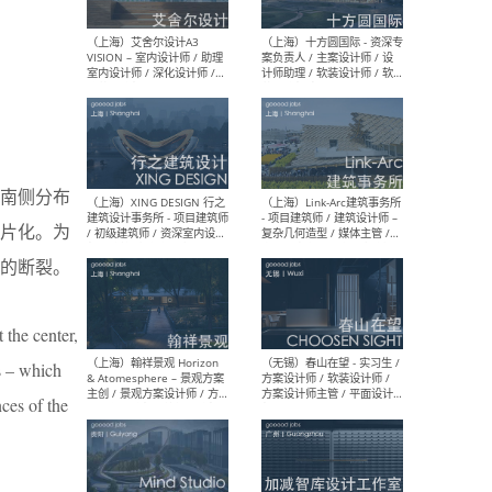
/ 助理建筑师 / 助理室内设计
设计
师 / 实习生（长期开放申
请）
（上海）刘宇扬建筑事务所
（上
Atelier Liu Yuyang
院有
Architects - 项目建筑师 / 新
作室（
南侧分布
媒体运营及学术助理 / 实习
建筑
生（长期有效）
生
片化。为
的断裂。
 the center,
（北京）弘石设计 - 先锋设计
（上
师（建筑方向/室内方向）/
Yanf
ps – which
建筑师 / 室内设计师 / 平面
筑师
设计师（品牌部）/ 建筑设计
效）
ces of the
实习生