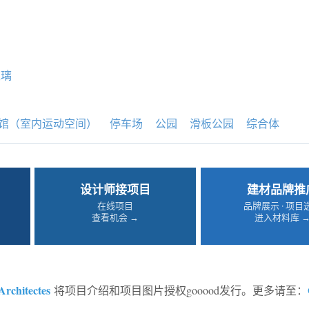
玻璃
馆（室内运动空间）
停车场
公园
滑板公园
综合体
设计师接项目
建材品牌推
在线项目
品牌展示 · 项目
查看机会 →
进入材料库 
chitectes
将项目介绍和项目图片授权gooood发行。更多请至：