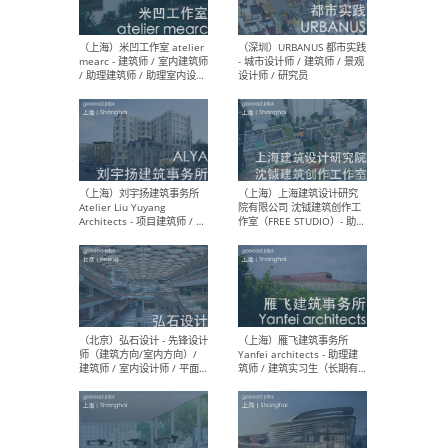
（广州）AAN建筑设计事务
（北
所 - 资深室内设计师 /室内助
室内
理设计师 / 建筑设计助理 /
媒体
新媒体专员/研究专员 / 实习
设计
生
生
（杭州）陈飞波设计事务所
（北京
BobChenOffice - 室内设计师
项目负
/ 室内效果图制作师 / 家具软
/项目
装设计师 / 平面设计师
Arc
Assi
人助理
/ 实
（上海）米凹工作室 atelier
（深
mearc - 建筑师 / 室内建筑师
- 城