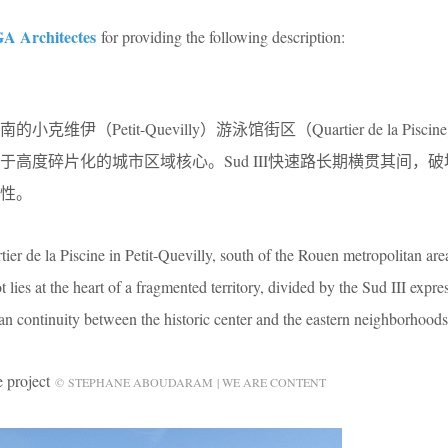
 Architectes
for providing the following description:
（Petit-Quevilly）游泳馆街区（Quartier de la Pisc
高度碎片化的城市区域核心。Sud III快速路长期横贯其间，
性。
tier de la Piscine in Petit-Quevilly, south of the Rouen metropolitan are
ot lies at the heart of a fragmented territory, divided by the Sud III expr
an continuity between the historic center and the eastern neighborhoods
project
© STEPHANE ABOUDARAM | WE ARE CONTENT