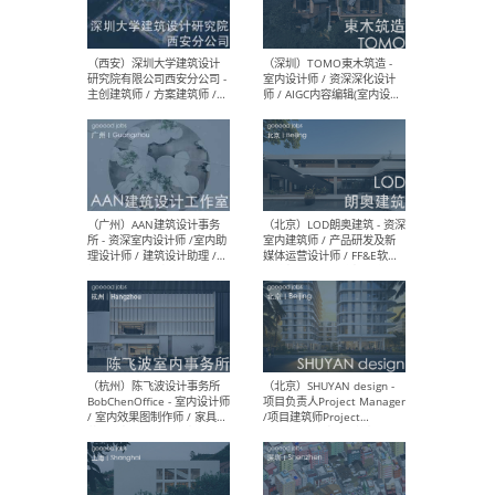
（上海）Nota 建筑设计工作
（南
室 - 建筑师 / 室内建筑师 / 助
规划
理建筑师 / 助理室内建筑师 /
案设
实习建筑师（长期开放申
设计
请）
（北京）扎哈·哈迪德建筑事
（大
务所 - 助理建筑师 / 建筑师
ArC
建筑
设计
（西安）深圳大学建筑设计
（深
研究院有限公司西安分公司 -
室内
主创建筑师 / 方案建筑师 /
师 
景观设计师 / 实习生 / 建筑
方向)
施工图设计师
计师