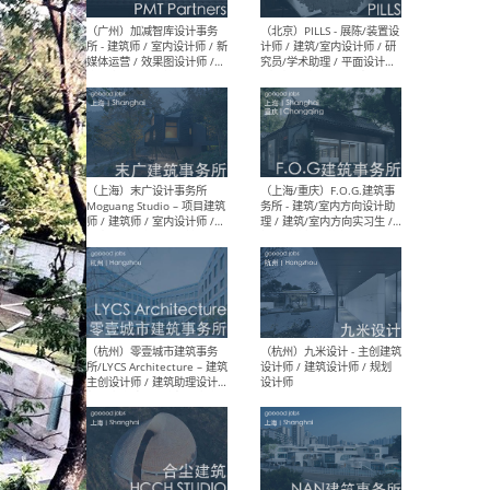
（上海）十方圆国际 - 资深专
（上海
案负责人 / 主案设计师 / 设
建筑
计师助理 / 软装设计师 / 软
/ 
装设计师助理
师 
（上海）Link-Arc建筑事务所
（上
- 项目建筑师 / 建筑设计师 –
& A
复杂几何造型 / 媒体主管 /
主创
学术研究专员 / 实习生计划
案深
软装
（方
（无锡）春山在望 - 实习生 /
（贵阳
方案设计师 / 软装设计师 /
迈德
方案设计师主管 / 平面设计
观设
师
可）