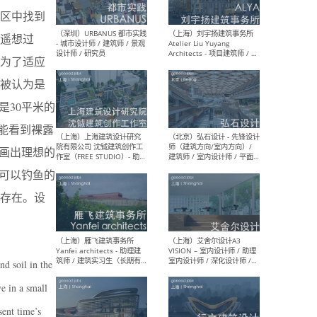
市区中找到
遥想过
（北京）LOD朗奥建筑 - 资深
（杭
为了适应
室内建筑师 / 产品研发及新
Bob
媒体运营设计师 / FF&E软装
/ 
被认为是
设计师 / 深化设计师 / 实习
装设
生
是30平米的
能看到裸露
画出理想的
可以钓鱼的
（北京）SHUYAN design -
（上
项目负责人Project Manager
mea
存在。设
/项目建筑师Project
/ 
Architect / 助理建筑师
师 
Assistant Architect / 创始
请）
人助理Founder's Assistant
/ 实习生Intern
d soil in the
ve in a small
（深圳）URBANUS 都市实践
（上
- 城市设计师 / 建筑师 / 景观
Atel
sent time’s