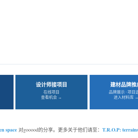
设计师接项目
建材品牌推
在线项目
品牌展示 · 项目
查看机会 →
进入材料库 
en space
T.R.O.P: terrai
对gooood的分享。更多关于他们请至：