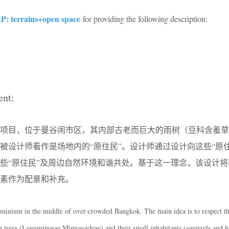
P: terrains+open space
for providing the following description:
ent:
观项目，位于曼谷闹市区，其内部古老而巨大的雨树（豆科含羞草
被设计师看作是场地内的“原住民”。设计师通过设计向这些“原住
些“原住民”及周边自然环境和谐共处。基于这一理念，该设计将
素作为配景和补充。
inium in the middle of over-crowded Bangkok. The main idea is to respect th
n trees (Leguminosae Mimosoideae) and their small inhabitants (squirrels and b