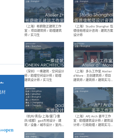
最新工作
按地区查看 ：
全部
|
北方
|
长江
|
华南
（上海）彬蔚致正建筑工作
（上海
室 – 项目建筑师 / 助理建筑
德佳
师 / 实习生
设计
广
选材
→
（深圳）一乘建筑 - 空间设计
（上
师 / 助理空间设计师 / 助理
d’M
建筑设计师 / 实习生
建筑
生 
ns+open