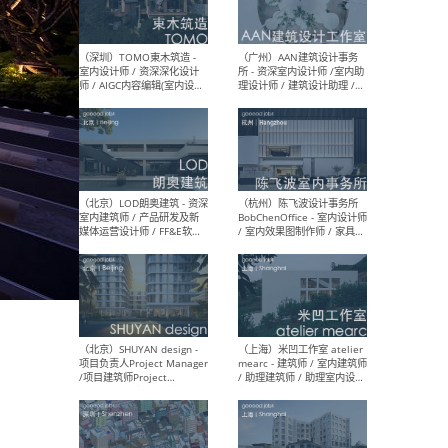
（南京/淮安）江苏美城建筑
（北
规划设计院有限公司 - 建筑方
务所
案设计师 / 商务经理 / 暖通
设计师 / 造价工程师
（大理）之间建筑
（西
ArCONNECT – 项目建筑师 /
研究
建筑师 / 助理建筑师 / 室内
主创
设计师 / 实习生
景观
施工
（深圳）TOMO東木筑造 -
（广
室内设计师 / 资深深化设计
所 
师 / AIGC内容编辑(室内设计
理设
方向) / 照明设计师 / 软装设
新媒
计师
生