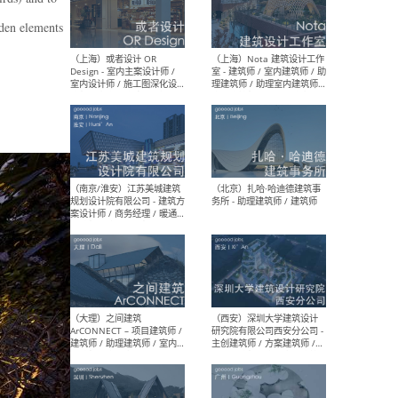
师 
rden elements
（杭州）GLA建筑设计 - 建筑
（南京
设计实习生 / 建筑设计师
社 
（应届）/ 建筑设计师（方案
执行
设计）/ 建筑设计师（施工
实习
图）/ 结构设计师 / 给排水设
计师
（上海）或者设计 OR
（上
Design - 室内主案设计师 /
室 -
室内设计师 / 施工图深化设
理建
计师 / 室内设计助理 / 新媒
实习
体运营
请）