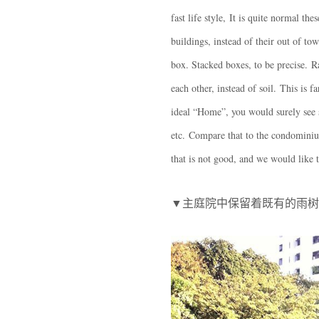
fast life style, It is quite normal t
buildings, instead of their out of to
box. Stacked boxes, to be precise. R
each other, instead of soil. This is 
ideal “Home”, you would surely see s
etc. Compare that to the condominiu
that is not good, and we would like 
▼主庭院中保留着既有的雨树，the Rain 