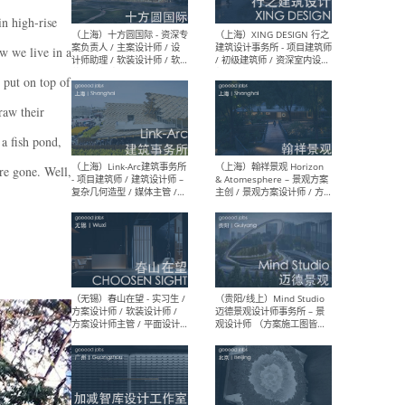
设计师 / 研究员
Arc
媒体
in high-rise
生（
ow we live in a
 put on top of
raw their
（上海）上海建筑设计研究
（北
a fish pond,
院有限公司 沈钺建筑创作工
师（
作室（FREE STUDIO）- 助理
建筑
re gone. Well,
建筑师 / 驻场建筑师 / 实习
设计
生
实习
（上海）雁飞建筑事务所
（上
Yanfei architects - 助理建
VIS
筑师 / 建筑实习生（长期有
室内
效）
软装