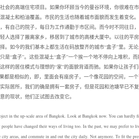
谷上流社会的高端住宅项目。如果你环顾当今的曼谷环境，你很难在
混凝土和柏油覆盖。市民的生活也随着城市面貌而发生着变化。
里，有自己的院子，每日为工作通勤于市区间。而今时不同往日，
年轻人选择了搬离家乡，移居到了城市的高楼大厦中。以往的平房
择。如今的我们基本上都生活在码放整齐的城市“盒子”里。无论
只是“盒子”。这些混凝土“盒子”一个挨一个地不停向上堆积，而
这样的居住模式与理想的“家”的面貌背道而驰。如果你让孩子们
结果都是相似的，即，里面会有座房子，一个像花园的空间，一个
的实际居所，我们的确是拥有一套房子，但是花园和池塘早已不复
意的现状，他们正试图去改变它。
oject in the up-scale area of Bangkok. Look at Bangkok now. You can hardly fin
r people have changed their ways of living too. In the past, we may prefer to li
e city areas, and commute in and out the city daily. Not anymore. To fit the pre