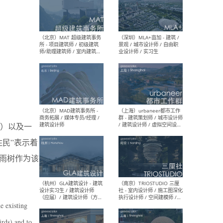
（杭州/青岛/上海/厦门/重
（上海
庆/成都）gad杰地设计 - 建
室 
筑 / 设备 / 城市设计 / 室内 /
计师
幕墙 / BIM / 成本 / 工程 / 运
生
营 / 品牌 / 观点views / 实习
等
（北京）MAT 超级建筑事务
（深圳
所 - 项目建筑师 / 初级建筑
景观
）以及一
师/助理建筑师 / 室内建筑师
业设
/ 实习生
民”表示着
雨树作为该
（北京）MAD建筑事务所 -
（上
e existing
商务拓展 / 媒体专员/经理 /
群 
建筑设计师
/ 
irds) and to