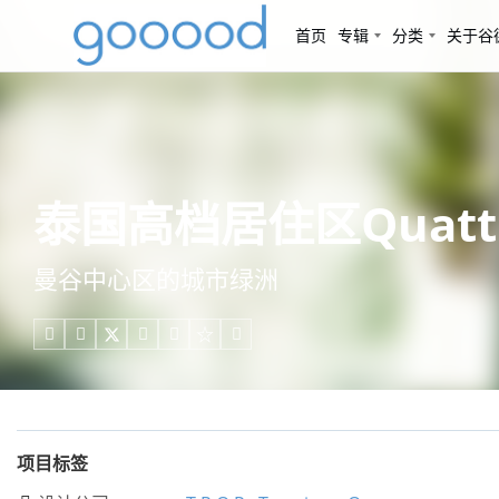
首页
专辑
分类
关于谷
泰国高档居住区Quattro景观
曼谷中心区的城市绿洲





项目标签