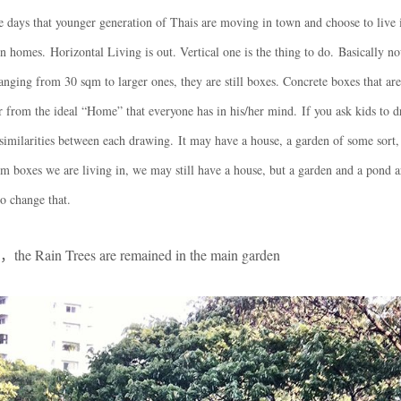
hese days that younger generation of Thais are moving in town and choose to live 
wn homes. Horizontal Living is out. Vertical one is the thing to do. Basically n
anging from 30 sqm to larger ones, they are still boxes. Concrete boxes that are
far from the ideal “Home” that everyone has in his/her mind. If you ask kids to d
imilarities between each drawing. It may have a house, a garden of some sort, 
m boxes we are living in, we may still have a house, but a garden and a pond a
to change that.
Trees are remained in the main garden