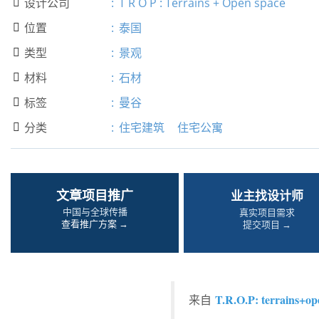
设计公司
:
T R O P : Terrains + Open space

位置
:
泰国

类型
:
景观

材料
:
石材

标签
:
曼谷

分类
:
住宅建筑
住宅公寓

文章项目推广
业主找设计师
中国与全球传播
真实项目需求
查看推广方案 →
提交项目 →
T.R.O.P: terrains+op
来自