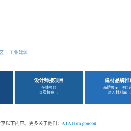
区
工业建筑
设计师接项目
建材品牌推
在线项目
品牌展示 · 项目
查看机会 →
进入材料库 
ATAH on gooood
od分享以下内容。更多关于他们：