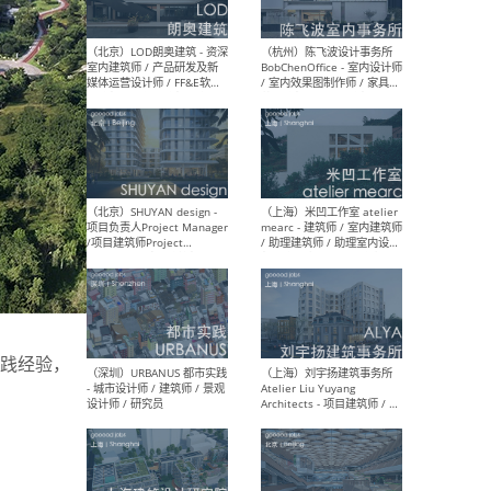
（大理）之间建筑
（西
ArCONNECT – 项目建筑师 /
研究
建筑师 / 助理建筑师 / 室内
主创
设计师 / 实习生
景观
施工
（深圳）TOMO東木筑造 -
（广
室内设计师 / 资深深化设计
所 
师 / AIGC内容编辑(室内设计
理设
方向) / 照明设计师 / 软装设
新媒
计师
生
践经验，
（北京）LOD朗奥建筑 - 资深
（杭
室内建筑师 / 产品研发及新
Bob