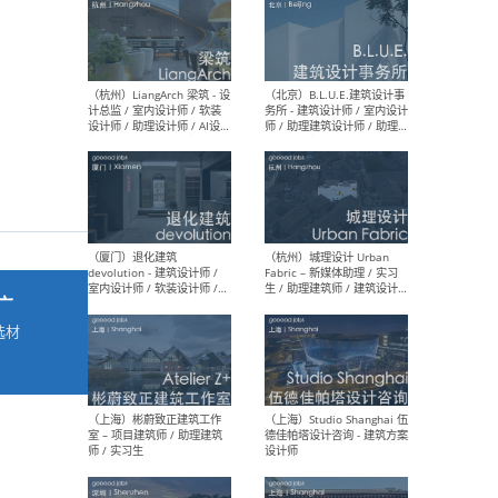
最新工作
按地区查看 ：
全部
|
北方
|
长江
|
华南
（杭州）LiangArch 梁筑 - 设
（北
计总监 / 室内设计师 / 软装
务所
设计师 / 助理设计师 / AI设计
师 
师 / 施工图深化设计师 / 品
室内
牌商务总助
广
选材
→
（厦门）退化建筑
（杭
devolution - 建筑设计师 /
Fab
室内设计师 / 软装设计师 /
生 
项目统筹 / 合伙人助理
师