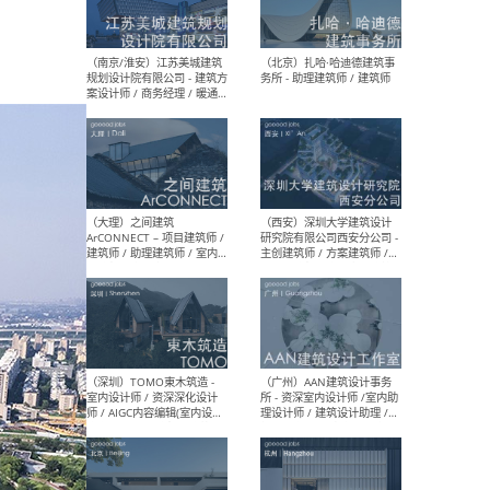
（杭州）GLA建筑设计 - 建筑
（南京
设计实习生 / 建筑设计师
社 
（应届）/ 建筑设计师（方案
执行
设计）/ 建筑设计师（施工
实习
图）/ 结构设计师 / 给排水设
计师
（上海）或者设计 OR
（上
Design - 室内主案设计师 /
室 -
室内设计师 / 施工图深化设
理建
计师 / 室内设计助理 / 新媒
实习
体运营
请）
（南京/淮安）江苏美城建筑
（北
规划设计院有限公司 - 建筑方
务所
案设计师 / 商务经理 / 暖通
设计师 / 造价工程师