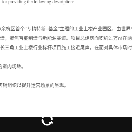
H
for providing the following description:
余杭区首个“专精特新+基金”主题的工业上楼产业园区，由世界5
造，聚焦智能制造与新能源赛道。项目总建筑面积约21万㎡在
一长三角工业上楼行业标杆项目施工接近尾声，在面对具体市场时
的室内场地。
。
与店铺组织以提升运营场景的呈现。