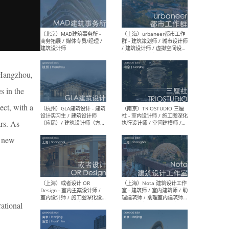
幕墙 / BIM / 成本 / 工程 / 运
生
营 / 品牌 / 观点views / 实习
等
（北京）MAT 超级建筑事务
（深圳
所 - 项目建筑师 / 初级建筑
景观
, Hangzhou,
师/助理建筑师 / 室内建筑师
业设
/ 实习生
s in the
ct, with a
rs. As
, new
（北京）MAD建筑事务所 -
（上
商务拓展 / 媒体专员/经理 /
群 
建筑设计师
/ 
师 
rational