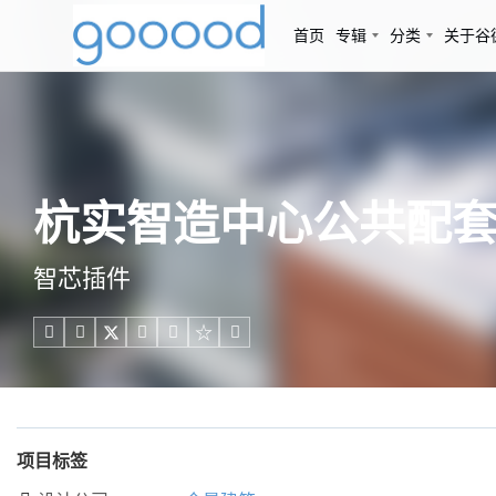
首页
专辑
分类
关于谷
杭实智造中心公共配套改
智芯插件





项目标签