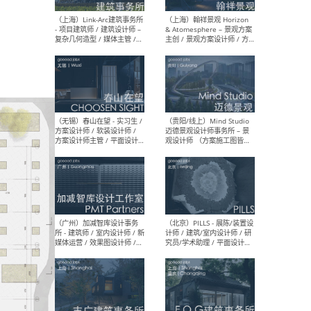
（上海）上海建筑设计研究
（北
院有限公司 沈钺建筑创作工
师（
作室（FREE STUDIO）- 助理
建筑
建筑师 / 驻场建筑师 / 实习
设计
生
实习
（上海）雁飞建筑事务所
（上
Yanfei architects - 助理建
VIS
筑师 / 建筑实习生（长期有
室内
效）
软装
（上海）十方圆国际 - 资深专
（上海
案负责人 / 主案设计师 / 设
建筑
计师助理 / 软装设计师 / 软
/ 
装设计师助理
师 