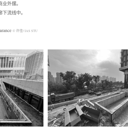
商业外摆。
廊下流线中。
arance
© 许佳/ IAS STU