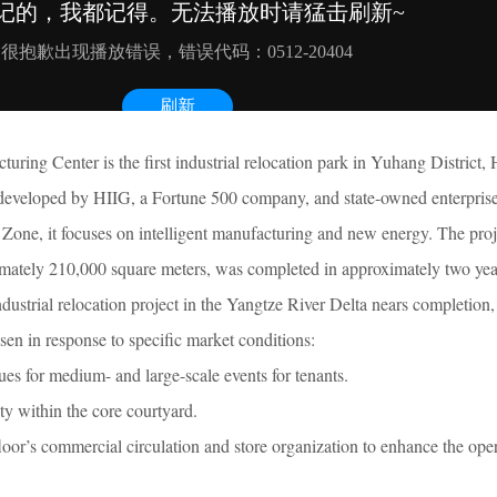
uring Center is the first industrial relocation park in Yuhang District
eveloped by HIIG, a Fortune 500 company, and state-owned enterprise
e, it focuses on intelligent manufacturing and new energy. The proje
ximately 210,000 square meters, was completed in approximately two yea
dustrial relocation project in the Yangtze River Delta nears completion
sen in response to specific market conditions:
es for medium- and large-scale events for tenants.
ty within the core courtyard.
loor’s commercial circulation and store organization to enhance the ope