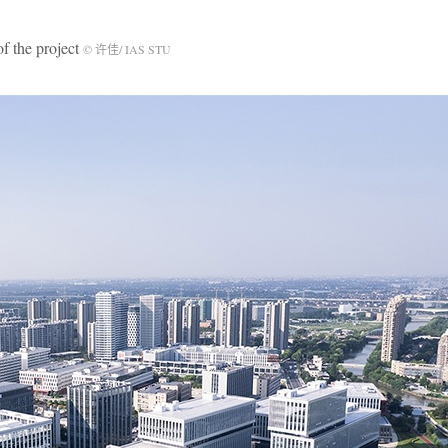
the project
© 许佳/ IAS STU