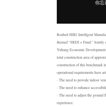
Renheli HIIG Intelligent Manufact
themed “SRDI + Fund.” Jointly d
Yuhang Economic Development Zon
total construction area of appro
construction of this benchmark in
operational requirements have ari
· The need to provide indoor venu
· The need to enhance accessibili
· The need to adjust the ground f
experience.