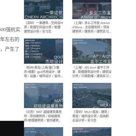
（上海）彬蔚致正建筑工作
（上海
室 – 项目建筑师 / 助理建筑
德佳
00强杭实
师 / 实习生
设计
两年左右的
，产生了
（深圳）一乘建筑 - 空间设计
（上
师 / 助理空间设计师 / 助理
d’M
建筑设计师 / 实习生
建筑
生 
（杭州/青岛/上海/厦门/重
（上海
庆/成都）gad杰地设计 - 建
室 
筑 / 设备 / 城市设计 / 室内 /
计师