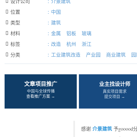
设计公司
:
介景建筑

位置
:
中国

类型
:
建筑

材料
:
金属
铝板
玻璃

标签
:
改造
杭州
浙江

分类
:
工业建筑改造
产业园
商业建筑
园

文章项目推广
业主找设计师
中国与全球传播
真实项目需求
查看推广方案 →
提交项目 →
介景建筑
感谢
予gooo