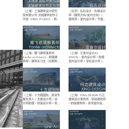
媒体运营设计师 / FF&E软装
/ 
设计师 / 深化设计师 / 实习
装设
生
（北京）SHUYAN design -
（上
项目负责人Project Manager
mea
/项目建筑师Project
/ 
Architect / 助理建筑师
师 
Assistant Architect / 创始
请）
人助理Founder's Assistant
/ 实习生Intern
（深圳）URBANUS 都市实践
（上
- 城市设计师 / 建筑师 / 景观
Atel
设计师 / 研究员
Arc
媒体
生（