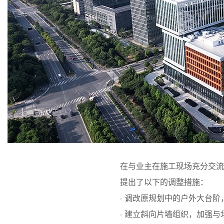
在与业主在施工现场充分交
提出了以下的调整措施：
· 调改原规划中的户外大台
· 建立斜向片墙组织，加强