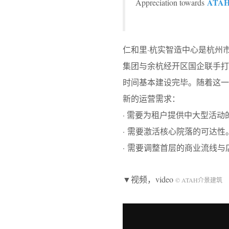
ATA
Appreciation towards
仁和里·杭实智造中心是杭州市
集团与余杭经开区国企联手打
时间基本建设完毕。随着这
新的运营需求：
· 需要为租户提供中大型活动
· 需要激活核心院落的可达性
· 需要调整首层的商业流线
▼视频，video
© ATAH介景建筑