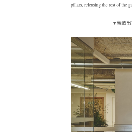
pillars, releasing the rest of the 
▼释放出其余的