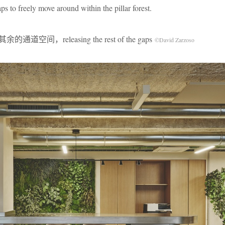
gaps to freely move around within the pillar forest.
通道空间，releasing the rest of the gaps
©David Zarzoso