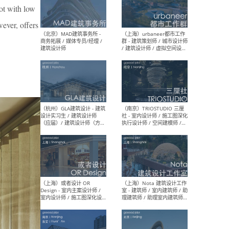
幕墙 / BIM / 成本 / 工程 / 运
生
ot with low
营 / 品牌 / 观点views / 实习
等
wever, offers
（北京）MAT 超级建筑事务
（深圳
所 - 项目建筑师 / 初级建筑
景观
师/助理建筑师 / 室内建筑师
业设
/ 实习生
（北京）MAD建筑事务所 -
（上
商务拓展 / 媒体专员/经理 /
群 
建筑设计师
/ 
师 