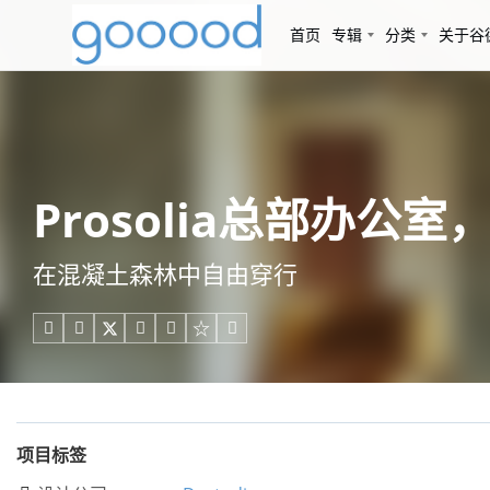
首页
专辑
分类
关于谷
Prosolia总部办公室，西
在混凝土森林中自由穿行





项目标签