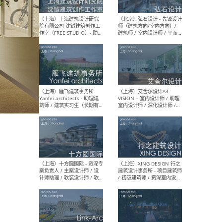
媒体运营设计师 / FF&E软装
/ 
设计师 / 深化设计师 / 实习
装设
生
（北京）SHUYAN design -
（上
项目负责人Project Manager
mea
/项目建筑师Project
/ 
Architect / 助理建筑师
师 
Assistant Architect / 创始
请）
人助理Founder's Assistant
/ 实习生Intern
（深圳）URBANUS 都市实践
（上
- 城市设计师 / 建筑师 / 景观
Atel
设计师 / 研究员
Arc
媒体
生（