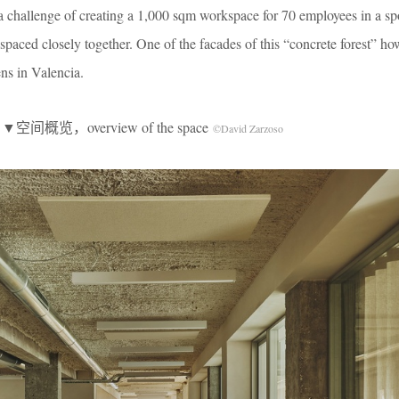
a challenge of creating a 1,000 sqm workspace for 70 employees in a sp
 spaced closely together. One of the facades of this “concrete forest” ho
ns in Valencia.
▼空间概览，overview of the space
©David Zarzoso