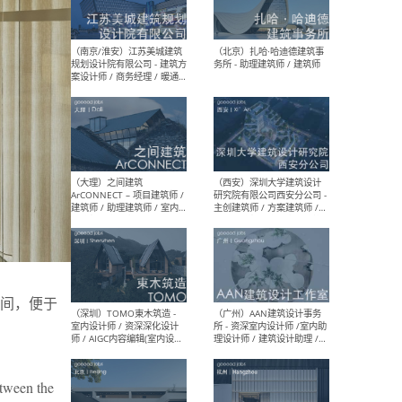
（杭州）GLA建筑设计 - 建筑
（南京
设计实习生 / 建筑设计师
社 
（应届）/ 建筑设计师（方案
执行
设计）/ 建筑设计师（施工
实习
图）/ 结构设计师 / 给排水设
计师
（上海）或者设计 OR
（上
Design - 室内主案设计师 /
室 -
室内设计师 / 施工图深化设
理建
计师 / 室内设计助理 / 新媒
实习
体运营
请）
间，便于
（南京/淮安）江苏美城建筑
（北
规划设计院有限公司 - 建筑方
务所
案设计师 / 商务经理 / 暖通
设计师 / 造价工程师
etween the