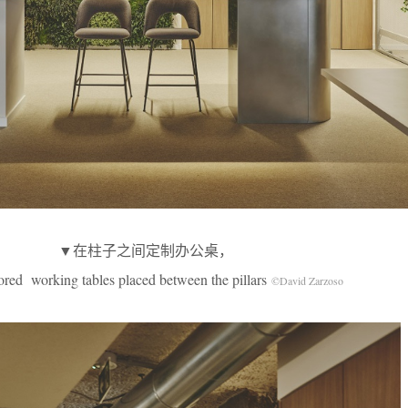
▼在柱子之间定制办公桌，
lored working tables placed between the pillars
©David Zarzoso