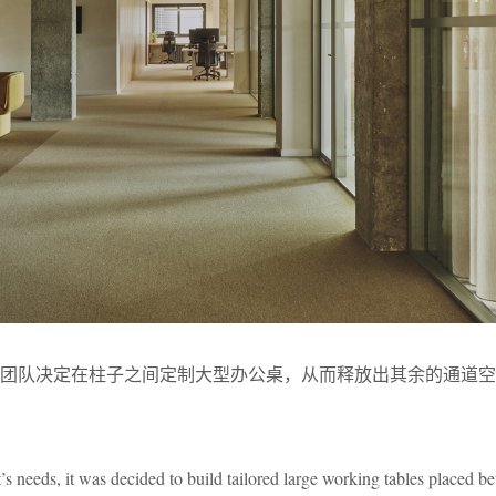
计团队决定在柱子之间定制大型办公桌，从而释放出其余的通道空
nt’s needs, it was decided to build tailored large working tables placed b