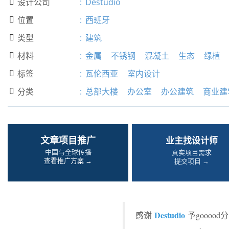
设计公司
:
Destudio

位置
:
西班牙

类型
:
建筑

材料
:
金属
不锈钢
混凝土
生态
绿植

标签
:
瓦伦西亚
室内设计

分类
:
总部大楼
办公室
办公建筑
商业建

文章项目推广
业主找设计师
中国与全球传播
真实项目需求
查看推广方案 →
提交项目 →
Destudio
感谢
予goooo