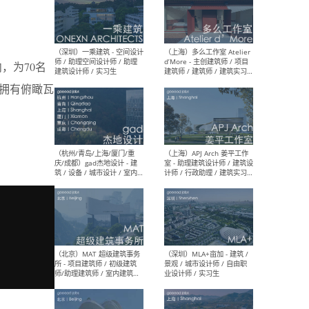
（上海）彬蔚致正建筑工作
（上海
室 – 项目建筑师 / 助理建筑
德佳
，为70名
师 / 实习生
设计
却拥有俯瞰瓦
（深圳）一乘建筑 - 空间设计
（上
师 / 助理空间设计师 / 助理
d’M
建筑设计师 / 实习生
建筑
生 
（杭州/青岛/上海/厦门/重
（上海
庆/成都）gad杰地设计 - 建
室 
筑 / 设备 / 城市设计 / 室内 /
计师