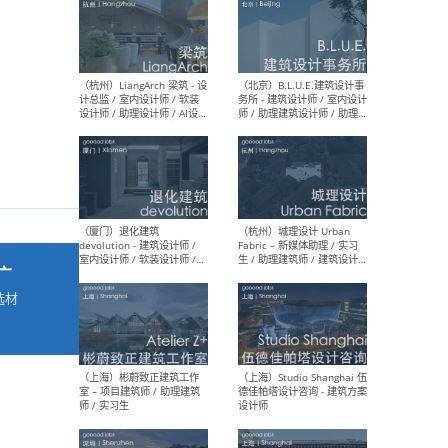
最新工作
按地区查看 ：
全部
|
北方
|
长江
|
华南
（杭州）LiangArch 梁筑 - 设
（北
计总监 / 室内设计师 / 软装
务所
设计师 / 助理设计师 / AI设计
师 
师 / 施工图深化设计师 / 品
室内
牌商务总助
广
选材
→
（厦门）退化建筑
（杭
devolution - 建筑设计师 /
Fab
室内设计师 / 软装设计师 /
生 
项目统筹 / 合伙人助理
师