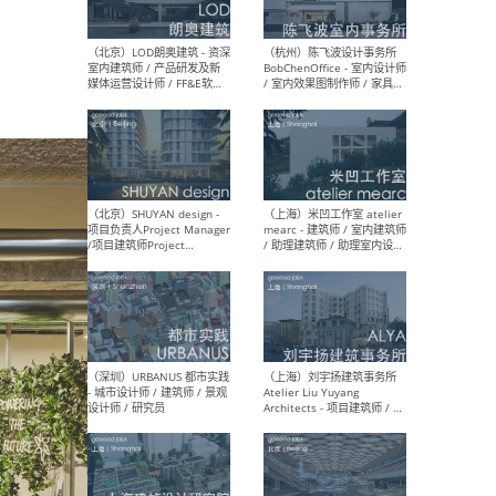
（大理）之间建筑
（西
ArCONNECT – 项目建筑师 /
研究
建筑师 / 助理建筑师 / 室内
主创
设计师 / 实习生
景观
施工
（深圳）TOMO東木筑造 -
（广
室内设计师 / 资深深化设计
所 
师 / AIGC内容编辑(室内设计
理设
方向) / 照明设计师 / 软装设
新媒
计师
生
（北京）LOD朗奥建筑 - 资深
（杭
室内建筑师 / 产品研发及新
Bob