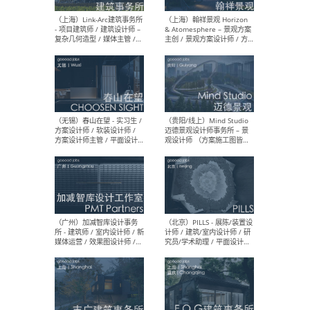
（上海）上海建筑设计研究
（北
院有限公司 沈钺建筑创作工
师（
作室（FREE STUDIO）- 助理
建筑
建筑师 / 驻场建筑师 / 实习
设计
生
实习
（上海）雁飞建筑事务所
（上
Yanfei architects - 助理建
VIS
筑师 / 建筑实习生（长期有
室内
效）
软装
（上海）十方圆国际 - 资深专
（上海
案负责人 / 主案设计师 / 设
建筑
计师助理 / 软装设计师 / 软
/ 
装设计师助理
师 