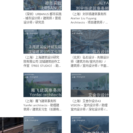
（北京）LOD朗奥建筑 - 资深
（杭
室内建筑师 / 产品研发及新
Bob
媒体运营设计师 / FF&E软装
/ 
设计师 / 深化设计师 / 实习
装设
生
（北京）SHUYAN design -
（上
项目负责人Project Manager
mea
/项目建筑师Project
/ 
Architect / 助理建筑师
师 
Assistant Architect / 创始
请）
人助理Founder's Assistant
/ 实习生Intern
（深圳）URBANUS 都市实践
（上
- 城市设计师 / 建筑师 / 景观
Atel