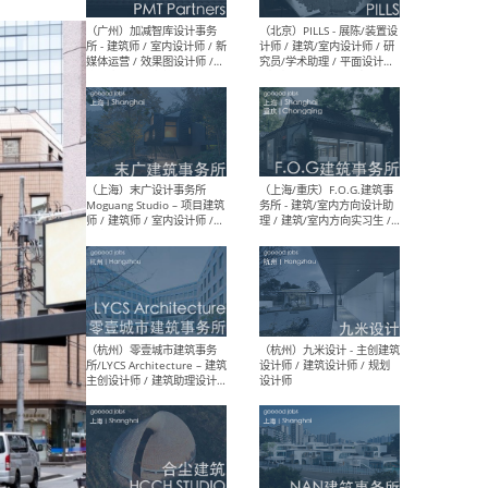
（上海）十方圆国际 - 资深专
（上海
案负责人 / 主案设计师 / 设
建筑
计师助理 / 软装设计师 / 软
/ 
装设计师助理
师 
（上海）Link-Arc建筑事务所
（上
- 项目建筑师 / 建筑设计师 –
& A
复杂几何造型 / 媒体主管 /
主创
学术研究专员 / 实习生计划
案深
软装
（方
（无锡）春山在望 - 实习生 /
（贵阳
方案设计师 / 软装设计师 /
迈德
方案设计师主管 / 平面设计
观设
师
可）