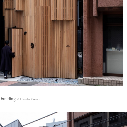
building
© Hayato Kurob