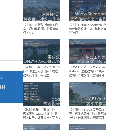
最新工作
按地区查看 ：
全部
|
北方
|
长江
|
华南
（上海）彬蔚致正建筑工作
（上海
室 – 项目建筑师 / 助理建筑
德佳
师 / 实习生
设计
广
选材
→
（深圳）一乘建筑 - 空间设计
（上
师 / 助理空间设计师 / 助理
d’M
建筑设计师 / 实习生
建筑
生 