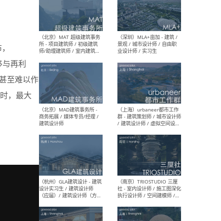
（杭州/青岛/上海/厦门/重
（上海
庆/成都）gad杰地设计 - 建
室 
布，
筑 / 设备 / 城市设计 / 室内 /
计师
幕墙 / BIM / 成本 / 工程 / 运
生
移与再利
营 / 品牌 / 观点views / 实习
等
甚至难以作
时，最大
（北京）MAT 超级建筑事务
（深圳
所 - 项目建筑师 / 初级建筑
景观
师/助理建筑师 / 室内建筑师
业设
/ 实习生
（北京）MAD建筑事务所 -
（上
商务拓展 / 媒体专员/经理 /
群 
建筑设计师
/ 