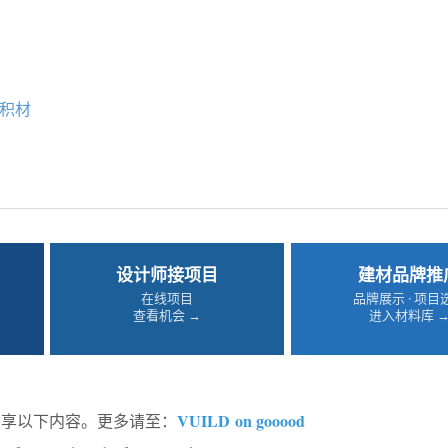
积材
设计师接项目
建材品牌推
在线项目
品牌展示 · 项目
查看机会 →
进入材料库 
VUILD on gooood
d 分享以下内容。更多请至：