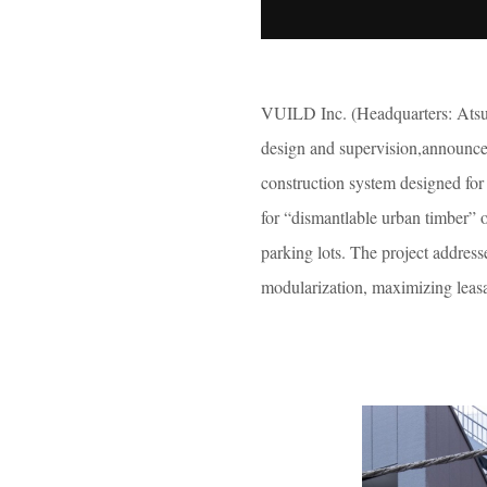
VUILD Inc. (Headquarters: Atsug
design and supervision,announce
construction system designed for 
for “dismantlable urban timber” on
parking lots. The project addresse
modularization, maximizing leasa