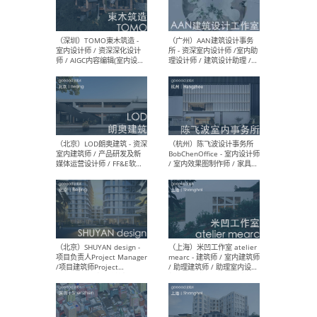
（南京/淮安）江苏美城建筑
（北
规划设计院有限公司 - 建筑方
务所
案设计师 / 商务经理 / 暖通
设计师 / 造价工程师
（大理）之间建筑
（西
ArCONNECT – 项目建筑师 /
研究
建筑师 / 助理建筑师 / 室内
主创
设计师 / 实习生
景观
施工
（深圳）TOMO東木筑造 -
（广
室内设计师 / 资深深化设计
所 
师 / AIGC内容编辑(室内设计
理设
方向) / 照明设计师 / 软装设
新媒
计师
生