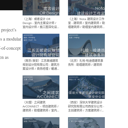
师 
project’s
（杭州）GLA建筑设计 - 建筑
（南京
es a modular
设计实习生 / 建筑设计师
社 
（应届）/ 建筑设计师（方案
执行
f-of-concept
设计）/ 建筑设计师（施工
实习
图）/ 结构设计师 / 给排水设
en as
计师
（上海）或者设计 OR
（上
Design - 室内主案设计师 /
室 -
室内设计师 / 施工图深化设
理建
计师 / 室内设计助理 / 新媒
实习
体运营
请）