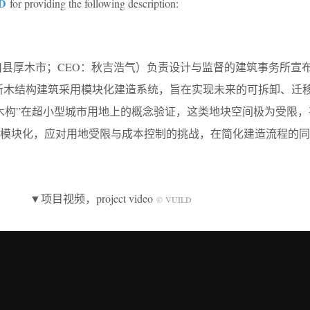
D
for providing the following description:
：神奈川县厚木市；CEO：秋吉浩气）负责设计与监督的建筑事务所宣
。该创新木结构建筑采用模块化建造系统，旨在实现未来的可拆卸、迁
木构”在超小型城市用地上的概念验证，这类地块空间极为受限，
构模块化，应对用地受限与成本控制的挑战，在简化建造流程的同
▼项目视频，project video
© VUILD