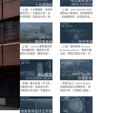
设计师 / 研究员
Arc
媒体
生（
（上海）上海建筑设计研究
（北
院有限公司 沈钺建筑创作工
师（
作室（FREE STUDIO）- 助理
建筑
建筑师 / 驻场建筑师 / 实习
设计
生
实习
（上海）雁飞建筑事务所
（上
Yanfei architects - 助理建
VIS
筑师 / 建筑实习生（长期有
室内
效）
软装