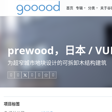
首页
专辑
分类
关于谷
prewood，日本 / VU
为超窄城市地块设计的可拆卸木结构建筑





项目标签