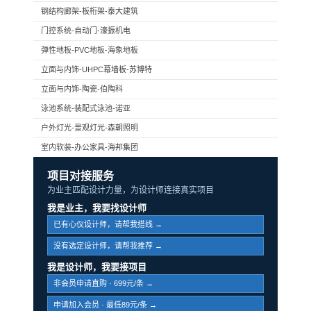
钢结构廊架-板桁架-泰大建筑
门控系统-自动门-濠振机电
弹性地板-PVC地板-海象地板
立面与内饰-UHPC幕墙板-苏博特
立面与内饰-陶瓷-伯陶科
泳池系统-装配式泳池-诺亚
户外灯光-景观灯光-森朝照明
室内软装-办公家具-海邦集团
项目对接服务
为业主匹配设计力量，为设计师连接真实项目
我是业主，我要找设计师
已有心仪设计师，请帮我搭线 →
没有选定设计师，请帮我推荐 →
我是设计师，我要接项目
非会员申请直购 · 699元/条 →
申请加入会员 · 最低89元/条 →