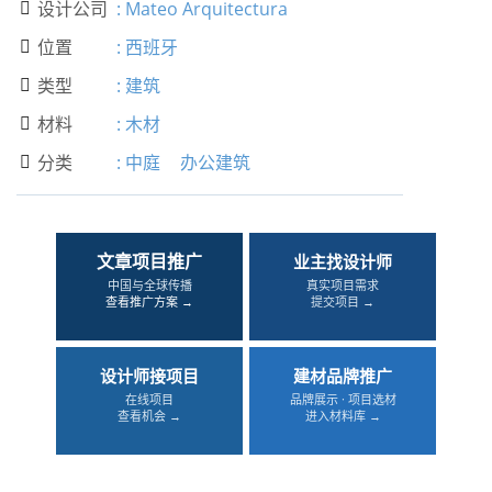
设计公司
:
Mateo Arquitectura

位置
:
西班牙

类型
:
建筑

材料
:
木材

分类
:
中庭
办公建筑

文章项目推广
业主找设计师
中国与全球传播
真实项目需求
查看推广方案 →
提交项目 →
设计师接项目
建材品牌推广
在线项目
品牌展示 · 项目选材
查看机会 →
进入材料库 →