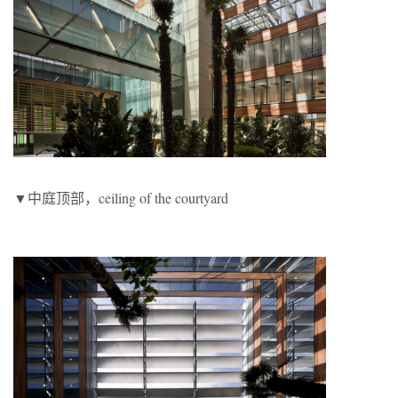
▼中庭顶部，ceiling of the courtyard