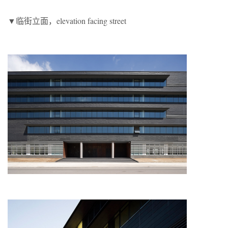
▼临街立面，elevation facing street