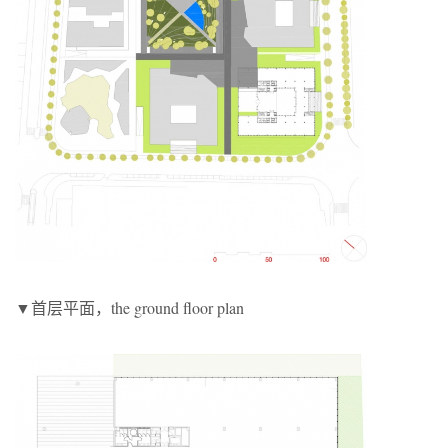
▼首层平面，the ground floor plan