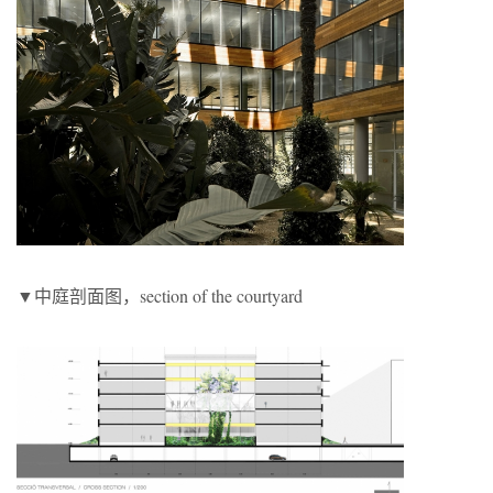
▼中庭剖面图，section of the courtyard