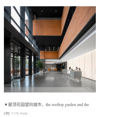
▼屋顶花园望向城市，the rooftop garden and the
city
© UK Studio