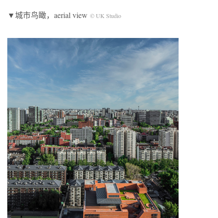
▼城市鸟瞰，aerial view
© UK Studio