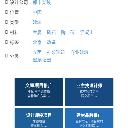
设计公司
:
都市实践

位置
:
中国

类型
:
建筑

材料
:
金属
砖石
陶土砖
混凝土

标签
:
北京
改造

:
立面
办公建筑
商业建筑
分类

屋顶花园
文章项目推广
业主找设计师
中国与全球传播
真实项目需求
查看推广方案 →
提交项目 →
设计师接项目
建材品牌推广
在线项目
品牌展示 · 项目选材
查看机会 →
进入材料库 →