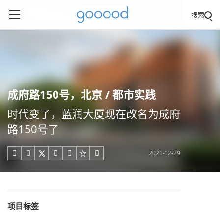
搜索
成府路150号，北京 / 都市实践
时代变了，蓝润大厦现在改名为成府
路150号了
2021-12-29





项目标签