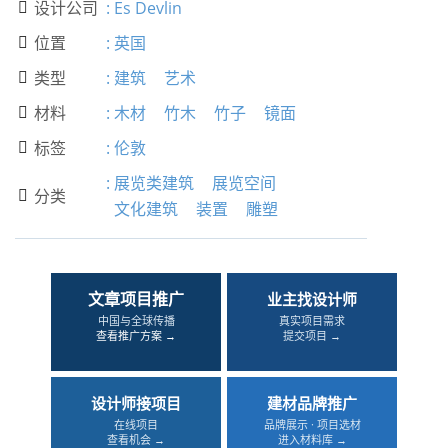
设计公司
:
Es Devlin

位置
:
英国

类型
:
建筑
艺术

材料
:
木材
竹木
竹子
镜面

标签
:
伦敦

:
展览类建筑
展览空间
分类

文化建筑
装置
雕塑
文章项目推广
业主找设计师
中国与全球传播
真实项目需求
查看推广方案 →
提交项目 →
设计师接项目
建材品牌推广
在线项目
品牌展示 · 项目选材
查看机会 →
进入材料库 →