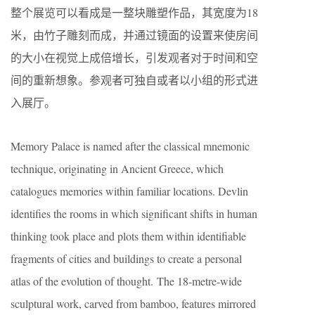
整个展览可以看成是一整块雕塑作品，其宽度为18
米，由竹子雕刻而成，并通过镜面的设置来使房间
的大小在视觉上成倍增长，引发观者对于时间和空
间的重新想象。参观者可独自或者以小组的形式进
入展厅。
Memory Palace is named after the classical mnemonic
technique, originating in Ancient Greece, which
catalogues memories within familiar locations. Devlin
identifies the rooms in which significant shifts in human
thinking took place and plots them within identifiable
fragments of cities and buildings to create a personal
atlas of the evolution of thought. The 18-metre-wide
sculptural work, carved from bamboo, features mirrored