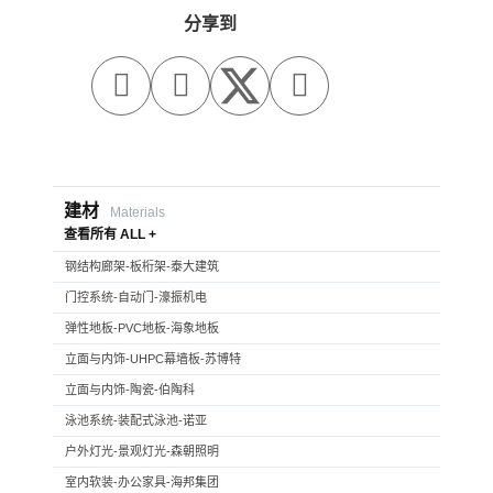
分享到



建材
Materials
查看所有 ALL +
钢结构廊架-板桁架-泰大建筑
门控系统-自动门-濠振机电
弹性地板-PVC地板-海象地板
立面与内饰-UHPC幕墙板-苏博特
立面与内饰-陶瓷-伯陶科
泳池系统-装配式泳池-诺亚
户外灯光-景观灯光-森朝照明
室内软装-办公家具-海邦集团