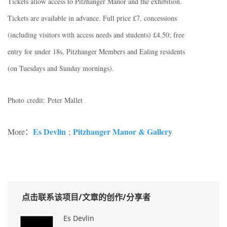
Tickets allow access to Pitzhanger Manor and the exhibition.
Tickets are available in advance. Full price £7, concessions
(including visitors with access needs and students) £4.50; free
entry for under 18s, Pitzhanger Members and Ealing residents
(on Tuesdays and Sunday mornings).
Photo credit: Peter Mallet
Es Devlin
Pitzhanger Manor & Gallery
More：
;
点击联系该项目/文章的创作/分享者
Es Devlin