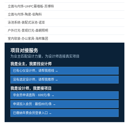
立面与内饰-UHPC幕墙板-苏博特
立面与内饰-陶瓷-伯陶科
泳池系统-装配式泳池-诺亚
户外灯光-景观灯光-森朝照明
室内软装-办公家具-海邦集团
项目对接服务
为业主匹配设计力量，为设计师连接真实项目
我是业主，我要找设计师
已有心仪设计师，请帮我搭线 →
没有选定设计师，请帮我推荐 →
我是设计师，我要接项目
非会员申请直购 · 699元/条 →
申请加入会员 · 最低89元/条 →
已缴纳年费会员登录入口 →