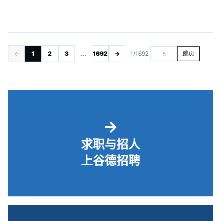
←
1
2
3
...
1692
→
1/1692
跳页
→
求职与招人
上谷德招聘