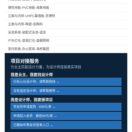
弹性地板-PVC地板-海象地板
立面与内饰-UHPC幕墙板-苏博特
立面与内饰-陶瓷-伯陶科
泳池系统-装配式泳池-诺亚
户外灯光-景观灯光-森朝照明
室内软装-办公家具-海邦集团
项目对接服务
为业主匹配设计力量，为设计师连接真实项目
我是业主，我要找设计师
已有心仪设计师，请帮我搭线 →
没有选定设计师，请帮我推荐 →
我是设计师，我要接项目
非会员申请直购 · 699元/条 →
申请加入会员 · 最低89元/条 →
已缴纳年费会员登录入口 →