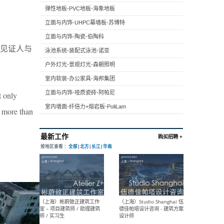
弹性地板-PVC地板-海象地板
立面与内饰-UHPC幕墙板-苏博特
立面与内饰-陶瓷-伯陶科
见证人与
泳池系统-装配式泳池-诺亚
户外灯光-景观灯光-森朝照明
室内软装-办公家具-海邦集团
立面与内饰-哑质瓷砖-阿帕尼
t only
室内墙面-纤倍力+熔岩板-PoliLam
 more than