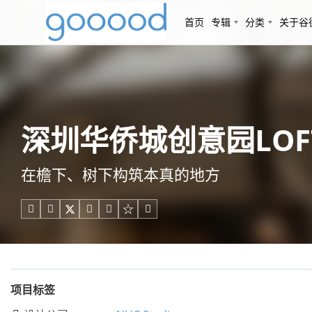
首页
专辑
分类
关于谷
深圳华侨城创意园LOFT5
在檐下、树下构筑本真的地方





项目标签