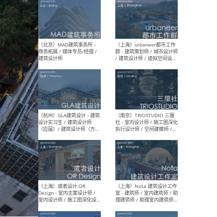
（杭州/青岛/上海/厦门/重
（上海
庆/成都）gad杰地设计 - 建
室 
筑 / 设备 / 城市设计 / 室内 /
计师
幕墙 / BIM / 成本 / 工程 / 运
生
营 / 品牌 / 观点views / 实习
等
（北京）MAT 超级建筑事务
（深圳
所 - 项目建筑师 / 初级建筑
景观
师/助理建筑师 / 室内建筑师
业设
/ 实习生
（北京）MAD建筑事务所 -
（上
商务拓展 / 媒体专员/经理 /
群 
建筑设计师
/ 
师 