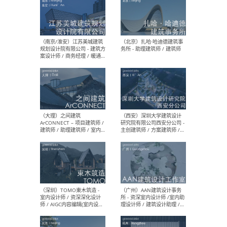
（杭州）GLA建筑设计 - 建筑
（南京
设计实习生 / 建筑设计师
社 
（应届）/ 建筑设计师（方案
执行
设计）/ 建筑设计师（施工
实习
图）/ 结构设计师 / 给排水设
计师
（上海）或者设计 OR
（上
Design - 室内主案设计师 /
室 -
室内设计师 / 施工图深化设
理建
计师 / 室内设计助理 / 新媒
实习
体运营
请）