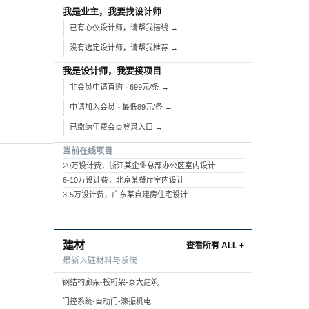
我是业主，我要找设计师
已有心仪设计师，请帮我搭线 →
没有选定设计师，请帮我推荐 →
我是设计师，我要接项目
非会员申请直购 · 699元/条 →
申请加入会员 · 最低89元/条 →
已缴纳年费会员登录入口 →
当前在线项目
20万设计费，浙江某企业总部办公区室内设计
6-10万设计费，北京某餐厅室内设计
3-5万设计费，广东某自建房住宅设计
建材
查看所有 ALL +
最新入驻材料与系统
钢结构廊架-板桁架-泰大建筑
门控系统-自动门-濠振机电