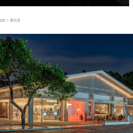
ect
© 潘绍清