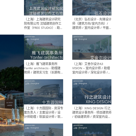
（北京）LOD朗奥建筑 - 资深
（杭
室内建筑师 / 产品研发及新
Bob
媒体运营设计师 / FF&E软装
/ 
设计师 / 深化设计师 / 实习
装设
生
（北京）SHUYAN design -
（上
项目负责人Project Manager
mea
/项目建筑师Project
/ 
Architect / 助理建筑师
师 
Assistant Architect / 创始
请）
人助理Founder's Assistant
/ 实习生Intern
（深圳）URBANUS 都市实践
（上
- 城市设计师 / 建筑师 / 景观
Atel
设计师 / 研究员
Arc