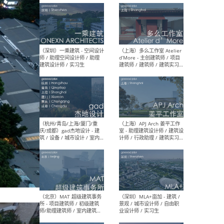
最新工作
按地区查看 ：
全部
|
北方
|
长江
|
华南
（上海）彬蔚致正建筑工作
（上海
室 – 项目建筑师 / 助理建筑
德佳
师 / 实习生
设计
（深圳）一乘建筑 - 空间设计
（上
师 / 助理空间设计师 / 助理
d’M
建筑设计师 / 实习生
建筑
生 