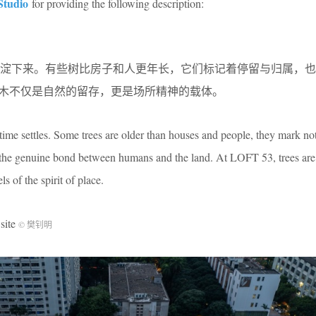
tudio
for providing the following description:
沉淀下来。有些树比房子和人更年长，它们标记着停留与归属，也
，树木不仅是自然的留存，更是场所精神的载体。
es, time settles. Some trees are older than houses and people, they mark no
 the genuine bond between humans and the land. At LOFT 53, trees are
s of the spirit of place.
site
© 樊钊明