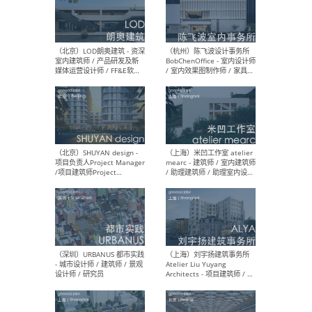
（南京/淮安）江苏美城建筑
（北
规划设计院有限公司 - 建筑方
务所
案设计师 / 商务经理 / 暖通
设计师 / 造价工程师
（大理）之间建筑
（西
ArCONNECT – 项目建筑师 /
研究
建筑师 / 助理建筑师 / 室内
主创
设计师 / 实习生
景观
施工
（深圳）TOMO東木筑造 -
（广
室内设计师 / 资深深化设计
所 
师 / AIGC内容编辑(室内设计
理设
方向) / 照明设计师 / 软装设
新媒
计师
生