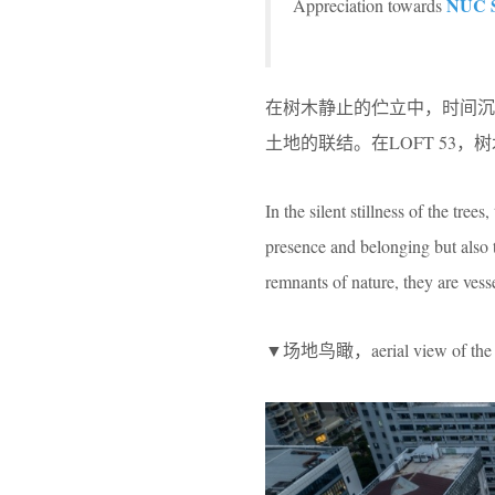
NUC S
Appreciation towards
在树木静止的伫立中，时间
土地的联结。在LOFT 53
In the silent stillness of the tre
presence and belonging but also
remnants of nature, they are vessel
▼场地鸟瞰，aerial view of the 