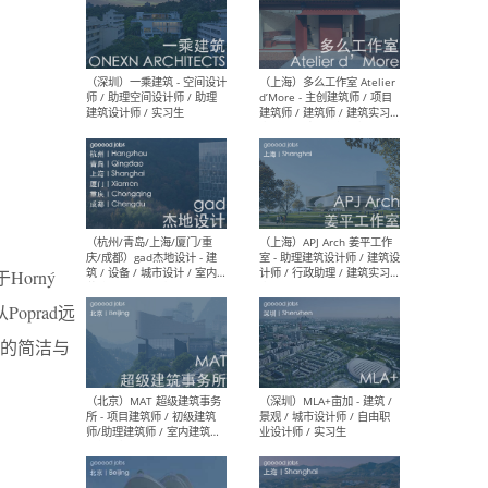
（上海）彬蔚致正建筑工作
（上海
室 – 项目建筑师 / 助理建筑
德佳
师 / 实习生
设计
（深圳）一乘建筑 - 空间设计
（上
师 / 助理空间设计师 / 助理
d’M
orný
建筑设计师 / 实习生
建筑
生 
oprad远
的简洁与
（杭州/青岛/上海/厦门/重
（上海
庆/成都）gad杰地设计 - 建
室 
筑 / 设备 / 城市设计 / 室内 /
计师