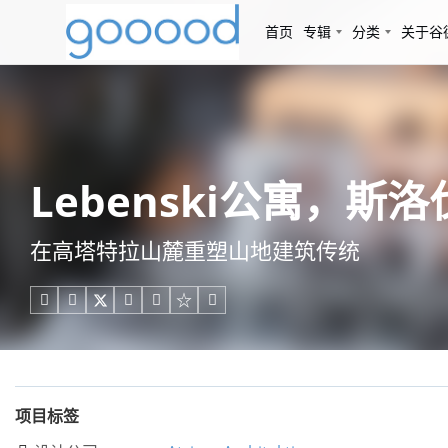
首页
专辑
分类
关于谷
Lebenski公寓，斯洛伐克 
在高塔特拉山麓重塑山地建筑传统





项目标签