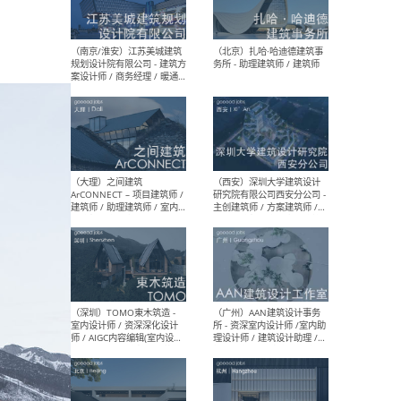
（杭州）GLA建筑设计 - 建筑
（南京
设计实习生 / 建筑设计师
社 
（应届）/ 建筑设计师（方案
执行
设计）/ 建筑设计师（施工
实习
图）/ 结构设计师 / 给排水设
计师
（上海）或者设计 OR
（上
Design - 室内主案设计师 /
室 -
室内设计师 / 施工图深化设
理建
计师 / 室内设计助理 / 新媒
实习
体运营
请）
（南京/淮安）江苏美城建筑
（北
规划设计院有限公司 - 建筑方
务所
案设计师 / 商务经理 / 暖通
设计师 / 造价工程师