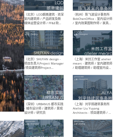
（大理）之间建筑
（西
ArCONNECT – 项目建筑师 /
研究
建筑师 / 助理建筑师 / 室内
主创
设计师 / 实习生
景观
施工
（深圳）TOMO東木筑造 -
（广
室内设计师 / 资深深化设计
所 
师 / AIGC内容编辑(室内设计
理设
方向) / 照明设计师 / 软装设
新媒
计师
生
（北京）LOD朗奥建筑 - 资深
（杭
室内建筑师 / 产品研发及新
Bob