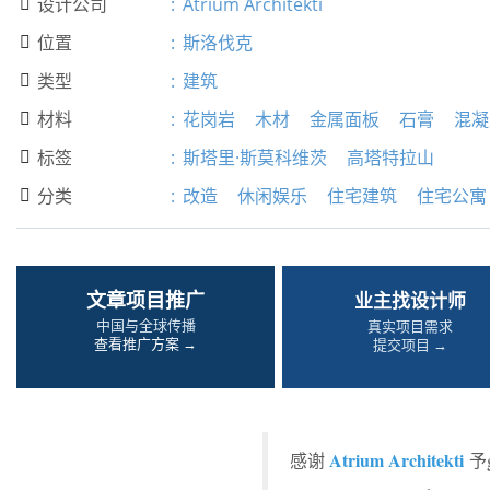
设计公司
:
Atrium Architekti

位置
:
斯洛伐克

类型
:
建筑

材料
:
花岗岩
木材
金属面板
石膏
混凝

标签
:
斯塔里·斯莫科维茨
高塔特拉山

分类
:
改造
休闲娱乐
住宅建筑
住宅公寓

文章项目推广
业主找设计师
中国与全球传播
真实项目需求
查看推广方案 →
提交项目 →
Atrium Architekti
感谢
予