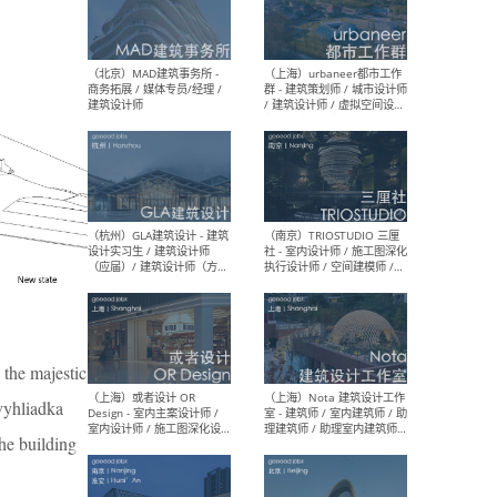
幕墙 / BIM / 成本 / 工程 / 运
生
营 / 品牌 / 观点views / 实习
等
（北京）MAT 超级建筑事务
（深圳
所 - 项目建筑师 / 初级建筑
景观
师/助理建筑师 / 室内建筑师
业设
/ 实习生
（北京）MAD建筑事务所 -
（上
商务拓展 / 媒体专员/经理 /
群 
建筑设计师
/ 
 the majestic
师 
 vyhliadka
the building