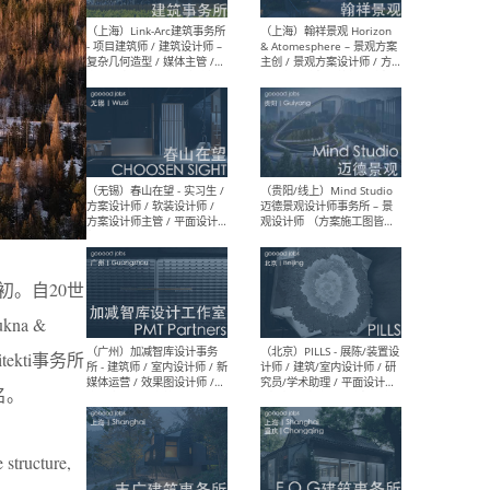
（上海）上海建筑设计研究
（北
院有限公司 沈钺建筑创作工
师（
作室（FREE STUDIO）- 助理
建筑
建筑师 / 驻场建筑师 / 实习
设计
生
实习
（上海）雁飞建筑事务所
（上
Yanfei architects - 助理建
VIS
筑师 / 建筑实习生（长期有
室内
效）
软装
代初。自20世
a &
ekti事务所
名。
（上海）十方圆国际 - 资深专
（上海
案负责人 / 主案设计师 / 设
建筑
计师助理 / 软装设计师 / 软
/ 
 structure,
装设计师助理
师 