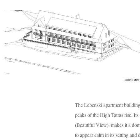
The Lebenski apartment building 
peaks of the High Tatras rise. I
(Beautiful View), makes it a domi
to appear calm in its setting and 