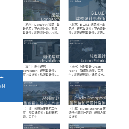
最新工作
按地区查看 ：
全部
|
北方
|
长江
|
华南
（杭州）LiangArch 梁筑 - 设
（北
计总监 / 室内设计师 / 软装
务所
设计师 / 助理设计师 / AI设计
师 
师 / 施工图深化设计师 / 品
室内
牌商务总助
广
选材
→
（厦门）退化建筑
（杭
devolution - 建筑设计师 /
Fab
室内设计师 / 软装设计师 /
生 
项目统筹 / 合伙人助理
师
。