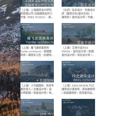
媒体运营设计师 / FF&E软装
/ 
设计师 / 深化设计师 / 实习
装设
生
（北京）SHUYAN design -
（上
项目负责人Project Manager
mea
/项目建筑师Project
/ 
Architect / 助理建筑师
师 
Assistant Architect / 创始
请）
人助理Founder's Assistant
/ 实习生Intern
（深圳）URBANUS 都市实践
（上
- 城市设计师 / 建筑师 / 景观
Atel
设计师 / 研究员
Arc
媒体
生（