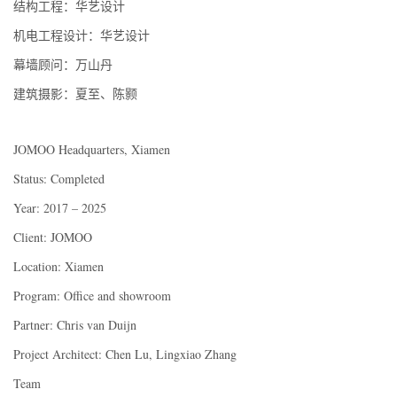
结构工程：华艺设计
机电工程设计：华艺设计
幕墙顾问：万山丹
建筑摄影：夏至、陈颢
JOMOO Headquarters, Xiamen
Status: Completed
Year: 2017 – 2025
Client: JOMOO
Location: Xiamen
Program: Office and showroom
Partner: Chris van Duijn
Project Architect: Chen Lu, Lingxiao Zhang
Team