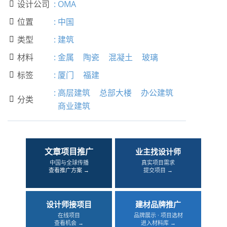
设计公司
:
OMA

位置
:
中国

类型
:
建筑

材料
:
金属
陶瓷
混凝土
玻璃

标签
:
厦门
福建

:
高层建筑
总部大楼
办公建筑
分类

商业建筑
文章项目推广
业主找设计师
中国与全球传播
真实项目需求
查看推广方案 →
提交项目 →
设计师接项目
建材品牌推广
在线项目
品牌展示 · 项目选材
查看机会 →
进入材料库 →