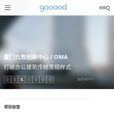
搜索
厦门九牧创新中心 / OMA
打破办公建筑传统常规样式
2025-07-11





项目标签