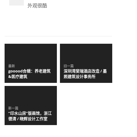
外观很酷
最新
旧一篇
gooood合辑：养老建筑
深圳湾斐瑞酒店改造 / 墨
&医疗建筑
照建筑设计事务所
新一篇
“印水山房”版画馆，浙江
德清 / 晓辉设计工作室