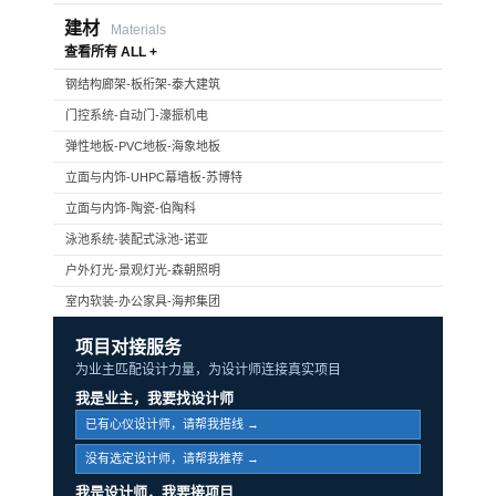
建材
Materials
查看所有 ALL +
钢结构廊架-板桁架-泰大建筑
门控系统-自动门-濠振机电
弹性地板-PVC地板-海象地板
立面与内饰-UHPC幕墙板-苏博特
立面与内饰-陶瓷-伯陶科
泳池系统-装配式泳池-诺亚
户外灯光-景观灯光-森朝照明
室内软装-办公家具-海邦集团
项目对接服务
为业主匹配设计力量，为设计师连接真实项目
我是业主，我要找设计师
已有心仪设计师，请帮我搭线 →
没有选定设计师，请帮我推荐 →
我是设计师，我要接项目