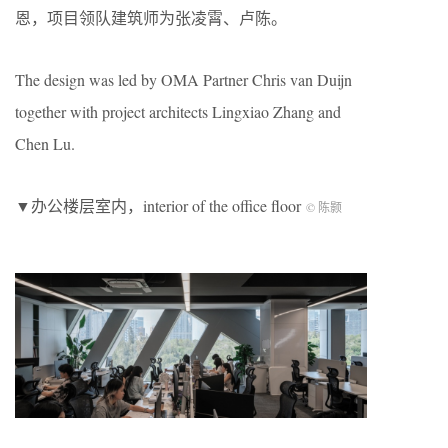
恩，项目领队建筑师为张凌霄、卢陈。
The design was led by OMA Partner Chris van Duijn
together with project architects Lingxiao Zhang and
Chen Lu.
▼办公楼层室内，interior of the office floor
© 陈颢