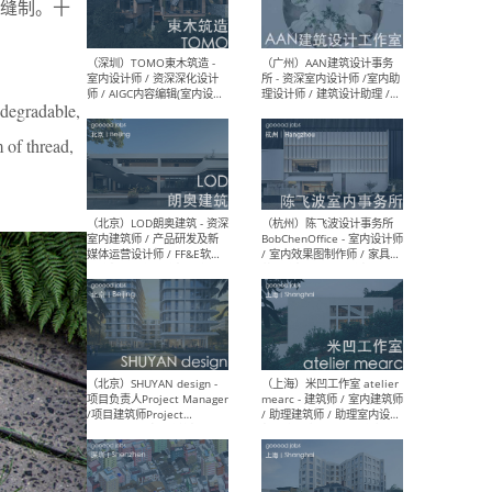
心缝制。十
（南京/淮安）江苏美城建筑
（北
规划设计院有限公司 - 建筑方
务所
案设计师 / 商务经理 / 暖通
设计师 / 造价工程师
degradable,
 of thread,
（大理）之间建筑
（西
ArCONNECT – 项目建筑师 /
研究
建筑师 / 助理建筑师 / 室内
主创
设计师 / 实习生
景观
施工
（深圳）TOMO東木筑造 -
（广
室内设计师 / 资深深化设计
所 
师 / AIGC内容编辑(室内设计
理设
方向) / 照明设计师 / 软装设
新媒
计师
生