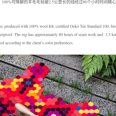
范围内。100%可降解的羊毛毛毡被2.5公里长的线经过80个小时时间精
roduced with 100% wool felt, certified Oeko Tex Standard 100, bio
waterproof. The rug has approximately 80 hours of seam work and 2.5 km
d according to the client’s color preferences.