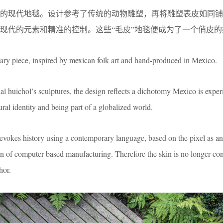
作的现代地毯。设计参考了传统的动物雕塑，再将雕塑表皮如同铺
现代的元素和精准的控制。这些“毛皮”地毯便成为了一个俏皮的
piece, inspired by mexican folk art and hand-produced in Mexico.
onal huichol’s sculptures, the design reflects a dichotomy Mexico is expe
ural identity and being part of a globalized world.
s evokes history using a contemporary language, based on the pixel as an
n of computer based manufacturing. Therefore the skin is no longer con
hor.