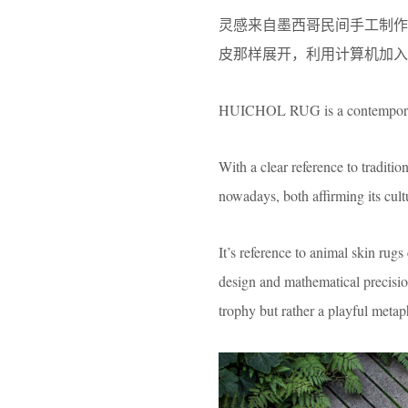
灵感来自墨西哥民间手工制
皮那样展开，利用计算机加入
HUICHOL RUG is a contemporary 
With a clear reference to traditi
nowadays, both affirming its cult
It’s reference to animal skin rug
design and mathematical precisio
trophy but rather a playful metap