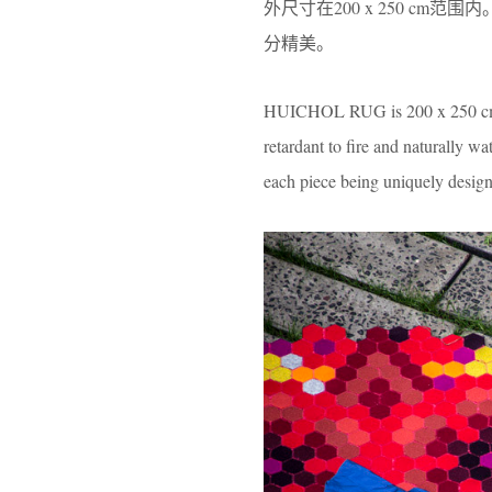
外尺寸在200 x 250 cm
分精美。
HUICHOL RUG is 200 x 250 cm, p
retardant to fire and naturally 
each piece being uniquely designe