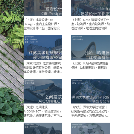
师 
（杭州）GLA建筑设计 - 建筑
（南京
设计实习生 / 建筑设计师
社 
（应届）/ 建筑设计师（方案
执行
设计）/ 建筑设计师（施工
实习
图）/ 结构设计师 / 给排水设
计师
（上海）或者设计 OR
（上
Design - 室内主案设计师 /
室 -
室内设计师 / 施工图深化设
理建
计师 / 室内设计助理 / 新媒
实习
体运营
请）