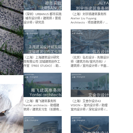
（北京）LOD朗奥建筑 - 资深
（杭
室内建筑师 / 产品研发及新
Bob
媒体运营设计师 / FF&E软装
/ 
设计师 / 深化设计师 / 实习
装设
生
（北京）SHUYAN design -
（上
项目负责人Project Manager
mea
/项目建筑师Project
/ 
Architect / 助理建筑师
师 
Assistant Architect / 创始
请）
人助理Founder's Assistant
/ 实习生Intern
（深圳）URBANUS 都市实践
（上
- 城市设计师 / 建筑师 / 景观
Atel