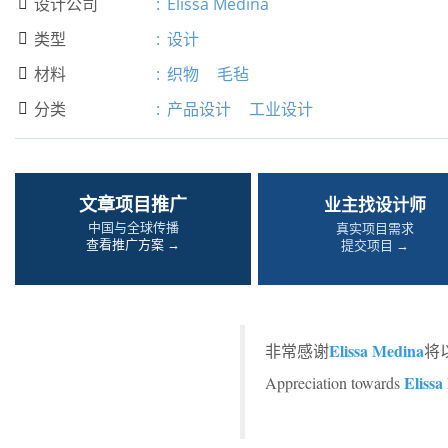
设计公司
:
Elissa Medina

类型
:
设计

材料
:
织物
毛毡

分类
:
产品设计
工业设计

文章项目推广
业主找设计师
中国与全球传播
真实项目需求
查看推广方案 →
提交项目 →
Elissa Medina
非常感谢
将
Elissa
Appreciation towards