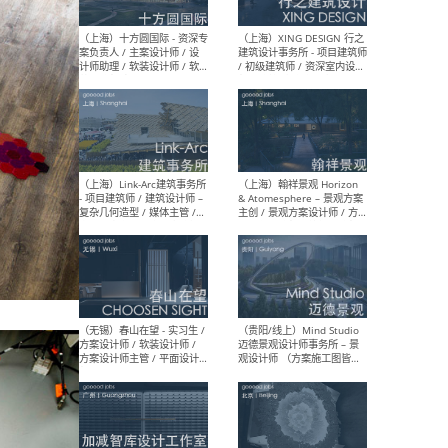
设计师 / 研究员
Arc
媒体
生（
（上海）上海建筑设计研究
（北
院有限公司 沈钺建筑创作工
师（
作室（FREE STUDIO）- 助理
建筑
建筑师 / 驻场建筑师 / 实习
设计
生
实习
（上海）雁飞建筑事务所
（上
Yanfei architects - 助理建
VIS
筑师 / 建筑实习生（长期有
室内
效）
软装