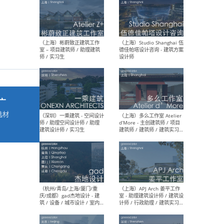
最新工作
按地区查看 ：
全部
|
北方
|
长江
|
华南
（上海）彬蔚致正建筑工作
（上海
室 – 项目建筑师 / 助理建筑
德佳
广
师 / 实习生
设计
选材
→
（深圳）一乘建筑 - 空间设计
（上
师 / 助理空间设计师 / 助理
d’M
建筑设计师 / 实习生
建筑
生 