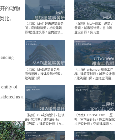
开的动物
类比。
（杭州/青岛/上海/厦门/重
（上海
庆/成都）gad杰地设计 - 建
室 
筑 / 设备 / 城市设计 / 室内 /
计师
幕墙 / BIM / 成本 / 工程 / 运
生
营 / 品牌 / 观点views / 实习
等
riencing
（北京）MAT 超级建筑事务
（深圳
所 - 项目建筑师 / 初级建筑
景观
师/助理建筑师 / 室内建筑师
业设
 entity of
/ 实习生
sidered as a
（北京）MAD建筑事务所 -
（上
商务拓展 / 媒体专员/经理 /
群 
建筑设计师
/ 