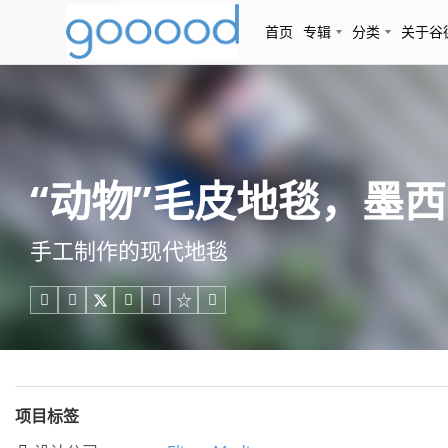
首页
专辑
分类
关于谷
“动物”毛皮地毯，墨西哥 /
手工制作的现代地毯





项目标签