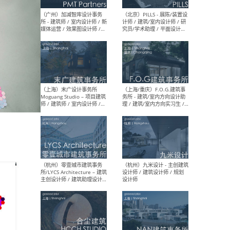
（上海）十方圆国际 - 资深专
（上海
案负责人 / 主案设计师 / 设
建筑
计师助理 / 软装设计师 / 软
/ 
装设计师助理
师 
（上海）Link-Arc建筑事务所
（上
- 项目建筑师 / 建筑设计师 –
& A
复杂几何造型 / 媒体主管 /
主创
学术研究专员 / 实习生计划
案深
软装
（方
（无锡）春山在望 - 实习生 /
（贵阳
方案设计师 / 软装设计师 /
迈德
方案设计师主管 / 平面设计
观设
师
可）