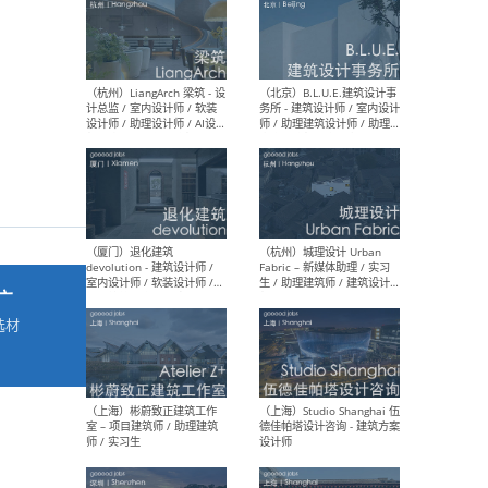
最新工作
按地区查看 ：
全部
|
北方
|
长江
|
华南
（杭州）LiangArch 梁筑 - 设
（北
计总监 / 室内设计师 / 软装
务所
设计师 / 助理设计师 / AI设计
师 
师 / 施工图深化设计师 / 品
室内
牌商务总助
广
选材
→
（厦门）退化建筑
（杭
devolution - 建筑设计师 /
Fab
室内设计师 / 软装设计师 /
生 
项目统筹 / 合伙人助理
师