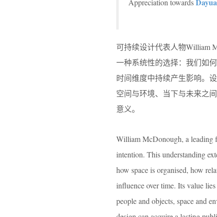
Dayua
Appreciation towards
可持续设计代表人物Willia
一种系统性的选择：我们如
时间维度中持续产生影响。
空间与环境、当下与未来之
意义。
William McDonough, a leading fig
intention. This understanding ex
how space is organised, how rela
influence over time. Its value lie
people and objects, space and en
design can acquire a lasting publ