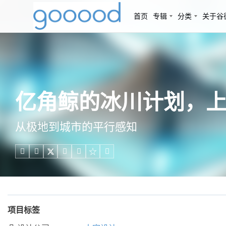
首页
专辑
分类
关于谷
亿角鲸的冰川计划，上海
从极地到城市的平行感知





项目标签