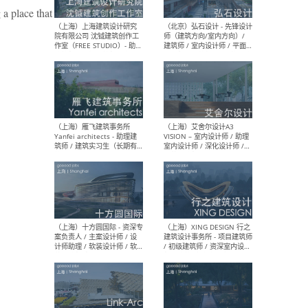
媒体运营设计师 / FF&E软装
/ 
 a place that
设计师 / 深化设计师 / 实习
装设
生
（北京）SHUYAN design -
（上
项目负责人Project Manager
mea
/项目建筑师Project
/ 
Architect / 助理建筑师
师 
Assistant Architect / 创始
请）
人助理Founder's Assistant
/ 实习生Intern
（深圳）URBANUS 都市实践
（上
- 城市设计师 / 建筑师 / 景观
Atel
设计师 / 研究员
Arc
媒体
生（