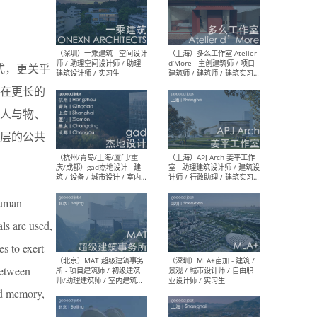
（上海）彬蔚致正建筑工作
（上海
室 – 项目建筑师 / 助理建筑
德佳
形式，更关乎
师 / 实习生
设计
在更长的
人与物、
层的公共
（深圳）一乘建筑 - 空间设计
（上
师 / 助理空间设计师 / 助理
d’M
建筑设计师 / 实习生
建筑
生 
human
ls are used,
s to exert
 between
（杭州/青岛/上海/厦门/重
（上海
nd memory,
庆/成都）gad杰地设计 - 建
室 
筑 / 设备 / 城市设计 / 室内 /
计师