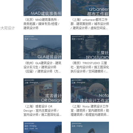
幕墙 / BIM / 成本 / 工程 / 运
生
营 / 品牌 / 观点views / 实习
等
AN大宛设计
（北京）MAT 超级建筑事务
（深圳
所 - 项目建筑师 / 初级建筑
景观
师/助理建筑师 / 室内建筑师
业设
/ 实习生
（北京）MAD建筑事务所 -
（上
商务拓展 / 媒体专员/经理 /
群 
建筑设计师
/ 
师 