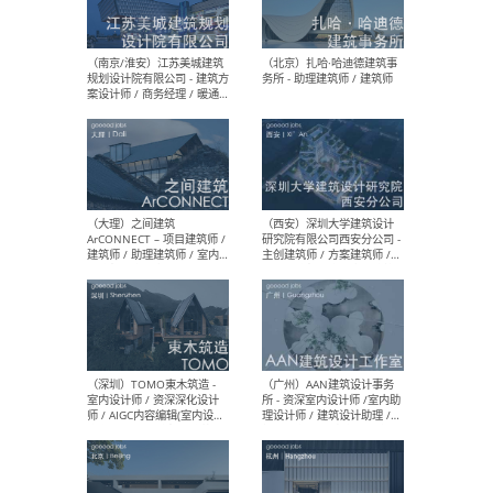
（杭州）GLA建筑设计 - 建筑
（南京
设计实习生 / 建筑设计师
社 
（应届）/ 建筑设计师（方案
执行
设计）/ 建筑设计师（施工
实习
图）/ 结构设计师 / 给排水设
计师
（上海）或者设计 OR
（上
Design - 室内主案设计师 /
室 -
室内设计师 / 施工图深化设
理建
计师 / 室内设计助理 / 新媒
实习
体运营
请）
（南京/淮安）江苏美城建筑
（北
规划设计院有限公司 - 建筑方
务所
案设计师 / 商务经理 / 暖通
设计师 / 造价工程师