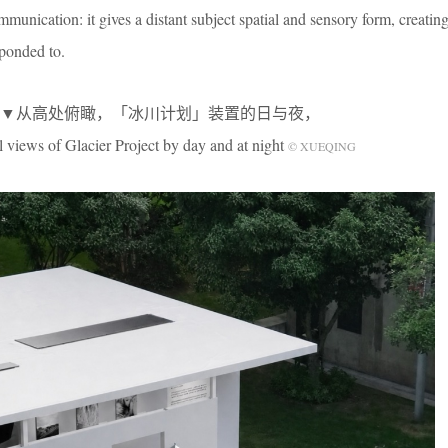
munication: it gives a distant subject spatial and sensory form, creating
sponded to.
▼从高处俯瞰，「冰川计划」装置的日与夜，
l views of Glacier Project by day and at night
© XUEQING