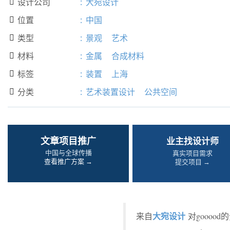
设计公司
:
大宛设计

位置
:
中国

类型
:
景观
艺术

材料
:
金属
合成材料

标签
:
装置
上海

分类
:
艺术装置设计
公共空间

文章项目推广
业主找设计师
中国与全球传播
真实项目需求
查看推广方案 →
提交项目 →
大宛设计
来自
对goooo