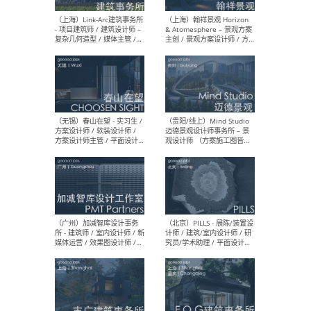
（上海）上海建筑设计研究
（北
院有限公司 沈钺建筑创作工
师（
作室（FREE STUDIO）- 助理
建筑
建筑师 / 驻场建筑师 / 实习
设计
生
实习
（上海）雁飞建筑事务所
（上
Yanfei architects - 助理建
VIS
筑师 / 建筑实习生（长期有
室内
效）
软装
（上海）十方圆国际 - 资深专
（上海
案负责人 / 主案设计师 / 设
建筑
计师助理 / 软装设计师 / 软
/ 
装设计师助理
师 