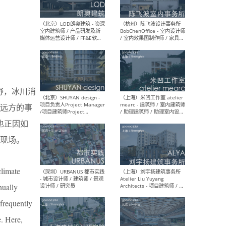
（大理）之间建筑
（西
ArCONNECT – 项目建筑师 /
研究
建筑师 / 助理建筑师 / 室内
主创
设计师 / 实习生
景观
施工
野，冰川消
远方的事
也正因如
（深圳）TOMO東木筑造 -
（广
室内设计师 / 资深深化设计
所 
现场。
师 / AIGC内容编辑(室内设计
理设
方向) / 照明设计师 / 软装设
新媒
计师
生
climate
nually
 frequently
（北京）LOD朗奥建筑 - 资深
（杭
e. Here,
室内建筑师 / 产品研发及新
Bob