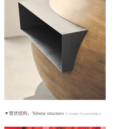
▼管状结构，Tubular structures
© Dmitrii Tsyrenshchikov