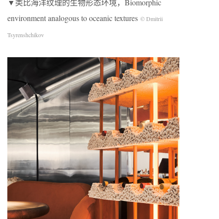
▼类比海洋纹理的生物形态环境，Biomorphic
environment analogous to oceanic textures
© Dmitrii
Tsyrenshchikov