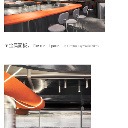
▼金属面板，The metal panels
© Dmitrii Tsyrenshchikov