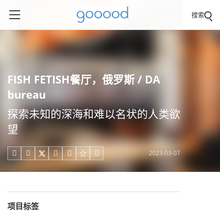
搜索
FISH FETISH餐厅，俄罗斯 / DA
bureau
探索未知的深海和难以名状的人类欲
望
2023-03-07





项目标签