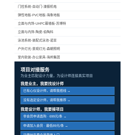
门控系统-自动门-濠振机电
弹性地板-PVC地板-海象地板
立面与内饰-UHPC幕墙板-苏博特
立面与内饰-陶瓷-伯陶科
泳池系统-装配式泳池-诺亚
户外灯光-景观灯光-森朝照明
室内软装-办公家具-海邦集团
项目对接服务
为业主匹配设计力量，为设计师连接真实项目
我是业主，我要找设计师
已有心仪设计师，请帮我搭线 →
没有选定设计师，请帮我推荐 →
我是设计师，我要接项目
非会员申请直购 · 699元/条 →
申请加入会员 · 最低89元/条 →