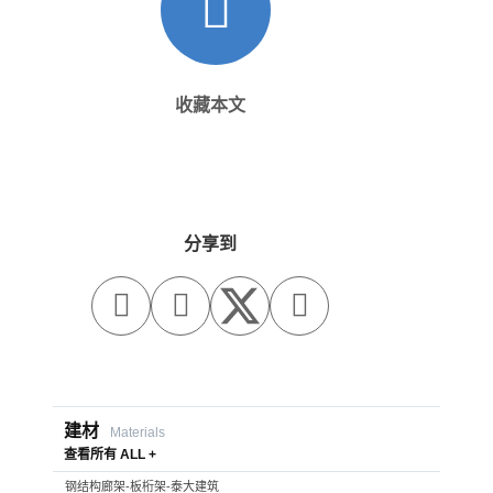
收藏本文
分享到



建材
Materials
查看所有 ALL +
钢结构廊架-板桁架-泰大建筑