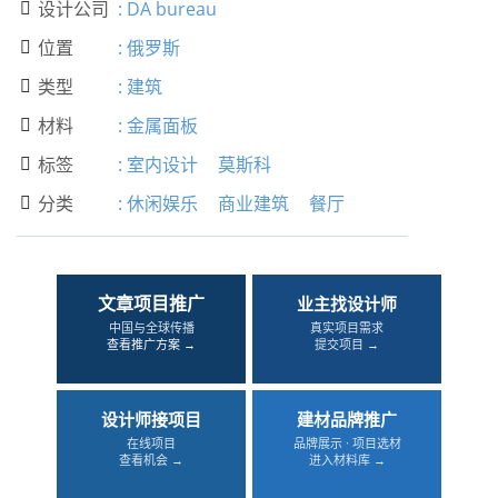
设计公司
:
DA bureau

位置
:
俄罗斯

类型
:
建筑

材料
:
金属面板

标签
:
室内设计
莫斯科

分类
:
休闲娱乐
商业建筑
餐厅

文章项目推广
业主找设计师
中国与全球传播
真实项目需求
查看推广方案 →
提交项目 →
设计师接项目
建材品牌推广
在线项目
品牌展示 · 项目选材
查看机会 →
进入材料库 →