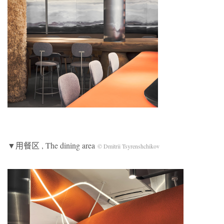
▼用餐区 , The dining area
© Dmitrii Tsyrenshchikov