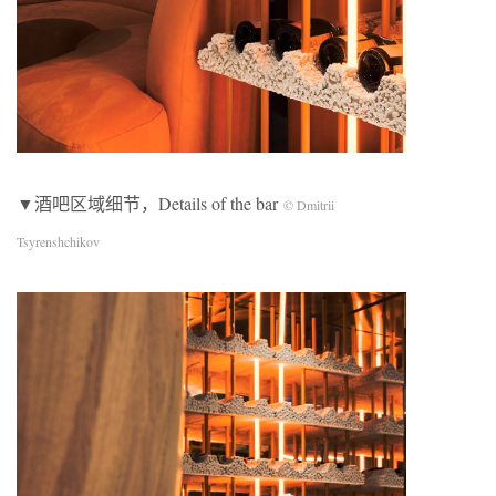
▼酒吧区域细节，Details of the bar
© Dmitrii
Tsyrenshchikov