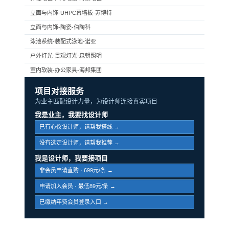
立面与内饰-UHPC幕墙板-苏博特
立面与内饰-陶瓷-伯陶科
泳池系统-装配式泳池-诺亚
户外灯光-景观灯光-森朝照明
室内软装-办公家具-海邦集团
项目对接服务
为业主匹配设计力量，为设计师连接真实项目
我是业主，我要找设计师
已有心仪设计师，请帮我搭线 →
没有选定设计师，请帮我推荐 →
我是设计师，我要接项目
非会员申请直购 · 699元/条 →
申请加入会员 · 最低89元/条 →
已缴纳年费会员登录入口 →