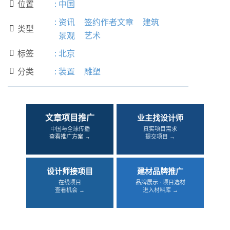
位置
:
中国

:
资讯
签约作者文章
建筑
类型

景观
艺术
标签
:
北京

分类
:
装置
雕塑

文章项目推广
业主找设计师
中国与全球传播
真实项目需求
查看推广方案 →
提交项目 →
设计师接项目
建材品牌推广
在线项目
品牌展示 · 项目选材
查看机会 →
进入材料库 →