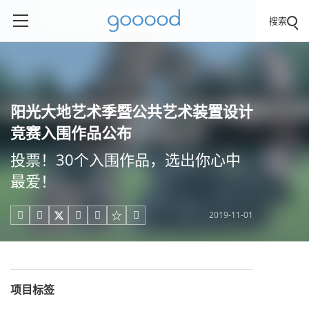
搜索
阳光大地艺术季暨公共艺术装置设计
竞赛入围作品公布
投票！30个入围作品，选出你心中
最爱！
2019-11-01





项目标签