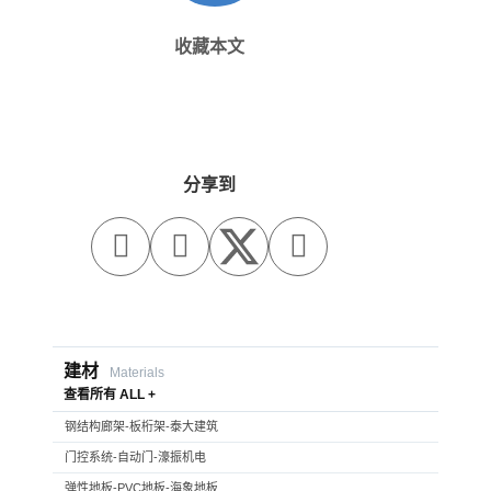
收藏本文
分享到



建材
Materials
查看所有 ALL +
钢结构廊架-板桁架-泰大建筑
门控系统-自动门-濠振机电
弹性地板-PVC地板-海象地板