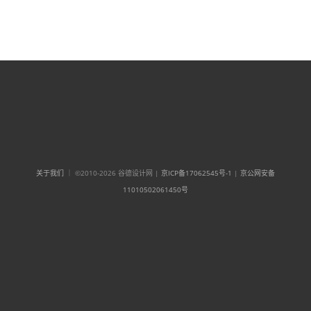
关于我们
｜ ©2010-2026 谷德设计网 |
京ICP备17062545号-1
|
京公网安备
11010502061450号