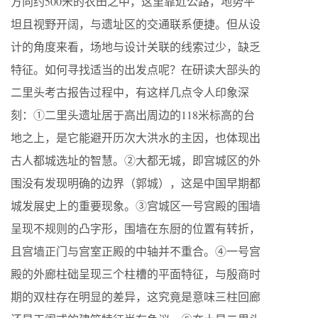
方向约500米的农田之中，这里靠近公路，地势平
坦且视野开阔，与遗址区的交通联系便捷。但从设
计的角度来看，场地与设计关联的线索过少，缺乏
特征。如何寻找适当的出发点呢？在研读大部头的
二里头考古报告过程中，有这样几点令人印象深
刻：①二里头遗址居于高出周边的118米标高的台
地之上，是它能避开历次大洪水的主因，也体现出
古人都城选址的智慧。②大都无城，即宫城区的外
围没有发现明确的边界（郭城），这是中国早期都
城发展史上的重要现象。③宫城区一号宫殿的围墙
呈现不规则的凸字形，围墙在东厨的位置有转折，
且宫墙正门与宫室正殿的中轴并不重合。④一号宫
殿的外廊柱础呈现三个柱槽的平面特征，与殷商时
期的双柱存在明显的差异，这究竟是意味三柱回廊