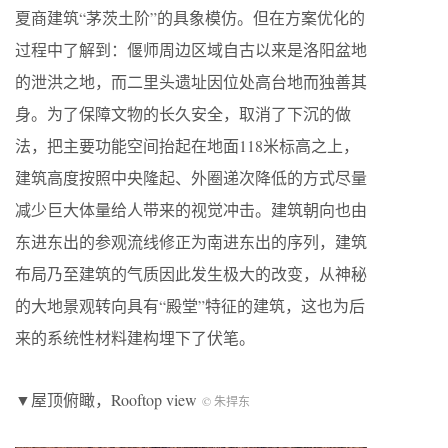
夏商建筑“茅茨土阶”的具象模仿。但在方案优化的
过程中了解到：偃师周边区域自古以来是洛阳盆地
的泄洪之地，而二里头遗址因位处高台地而独善其
身。为了保障文物的长久安全，取消了下沉的做
法，把主要功能空间抬起在地面118米标高之上，
建筑高度按照中央隆起、外圈递次降低的方式尽量
减少巨大体量给人带来的视觉冲击。建筑朝向也由
东进东出的参观流线修正为南进东出的序列，建筑
布局乃至建筑的气质因此发生极大的改变，从神秘
的大地景观转向具有“殿堂”特征的建筑，这也为后
来的系统性材料建构埋下了伏笔。
▼屋顶俯瞰，Rooftop view
© 朱捍东