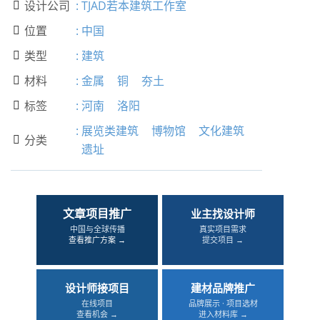
设计公司
:
TJAD若本建筑工作室

位置
:
中国

类型
:
建筑

材料
:
金属
铜
夯土

标签
:
河南
洛阳

:
展览类建筑
博物馆
文化建筑
分类

遗址
文章项目推广
业主找设计师
中国与全球传播
真实项目需求
查看推广方案 →
提交项目 →
设计师接项目
建材品牌推广
在线项目
品牌展示 · 项目选材
查看机会 →
进入材料库 →