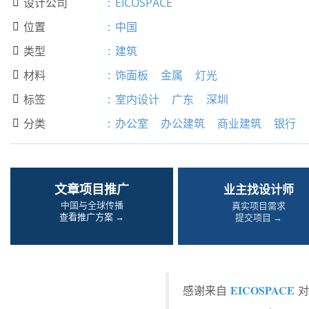
设计公司
:
EICOSPACE

位置
:
中国

类型
:
建筑

材料
:
饰面板
金属
灯光

标签
:
室内设计
广东
深圳

分类
:
办公室
办公建筑
商业建筑
银行

文章项目推广
业主找设计师
中国与全球传播
真实项目需求
查看推广方案 →
提交项目 →
EICOSPACE
感谢来自
对