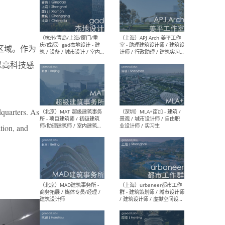
（深圳）一乘建筑 - 空间设计
（上
师 / 助理空间设计师 / 助理
d’M
区域。作为
建筑设计师 / 实习生
建筑
生 
以高科技感
quarters. As
（杭州/青岛/上海/厦门/重
（上海
庆/成都）gad杰地设计 - 建
室 
tion, and
筑 / 设备 / 城市设计 / 室内 /
计师
幕墙 / BIM / 成本 / 工程 / 运
生
营 / 品牌 / 观点views / 实习
等
（北京）MAT 超级建筑事务
（深圳
所 - 项目建筑师 / 初级建筑
景观
师/助理建筑师 / 室内建筑师
业设