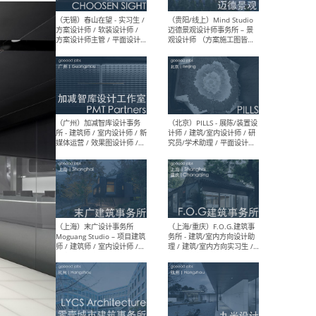
（上海）雁飞建筑事务所
（上
Yanfei architects - 助理建
VIS
筑师 / 建筑实习生（长期有
室内
效）
软装
（上海）十方圆国际 - 资深专
（上海
案负责人 / 主案设计师 / 设
建筑
计师助理 / 软装设计师 / 软
/ 
装设计师助理
师 
（上海）Link-Arc建筑事务所
（上
- 项目建筑师 / 建筑设计师 –
& A
复杂几何造型 / 媒体主管 /
主创
学术研究专员 / 实习生计划
案深
软装