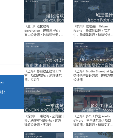
最新工作
按地区查看 ：
全部
|
北方
|
长江
|
华南
（厦门）退化建筑
（杭
devolution - 建筑设计师 /
Fab
室内设计师 / 软装设计师 /
生 
项目统筹 / 合伙人助理
师
广
选材
→
（上海）彬蔚致正建筑工作
（上海
室 – 项目建筑师 / 助理建筑
德佳
师 / 实习生
设计