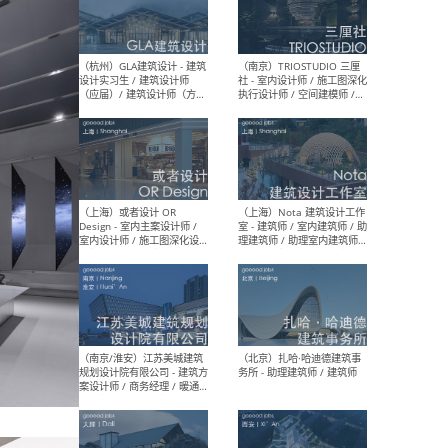
/ 实习生
（北京）MAD建筑事务所 -
（上
商务拓展 / 媒体专员/经理 /
群 
建筑设计师
/ 
师 
（杭州）GLA建筑设计 - 建筑
（南京
设计实习生 / 建筑设计师
社 
（应届）/ 建筑设计师（方案
执行
设计）/ 建筑设计师（施工
实习
图）/ 结构设计师 / 给排水设
计师