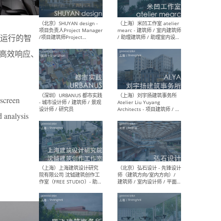
运行的智
（深圳）TOMO東木筑造 -
（广
室内设计师 / 资深深化设计
所 
高效响应、
师 / AIGC内容编辑(室内设计
理设
方向) / 照明设计师 / 软装设
新媒
计师
生
-screen
d analysis
（北京）LOD朗奥建筑 - 资深
（杭
室内建筑师 / 产品研发及新
Bob
媒体运营设计师 / FF&E软装
/ 
设计师 / 深化设计师 / 实习
装设
生
（北京）SHUYAN design -
（上
项目负责人Project Manager
mea