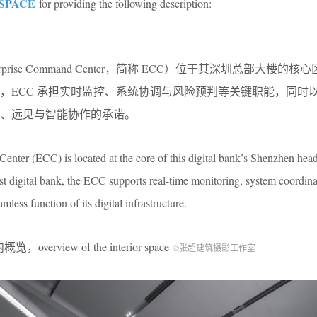
SPACE
for providing the following description:
rprise Command Center
，简称
ECC
）位于其深圳总部大楼的核心
，
ECC
承担实时监控、系统协调与风险预判等关键职能，同时
、远见与智能协作的承诺。
ter (ECC) is located at the core of this digital bank’s Shenzhen head
rst digital bank, the ECC supports real-time monitoring, system coordina
less function of its digital infrastructure.
，overview of the interior space
©张超建筑摄影工作室