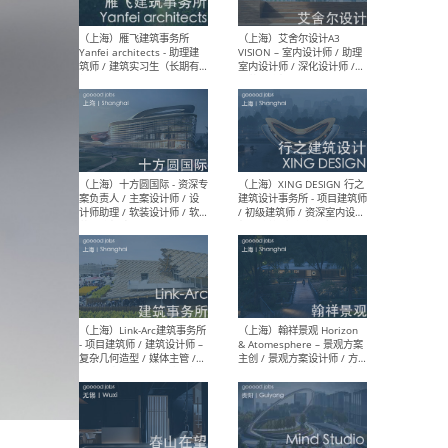
/项目建筑师Project
/ 
Architect / 助理建筑师
师 
Assistant Architect / 创始
请）
人助理Founder's Assistant
/ 实习生Intern
（深圳）URBANUS 都市实践
（上
- 城市设计师 / 建筑师 / 景观
Atel
设计师 / 研究员
Arc
媒体
生（
（上海）上海建筑设计研究
（北
院有限公司 沈钺建筑创作工
师（
作室（FREE STUDIO）- 助理
建筑
建筑师 / 驻场建筑师 / 实习
设计
生
实习