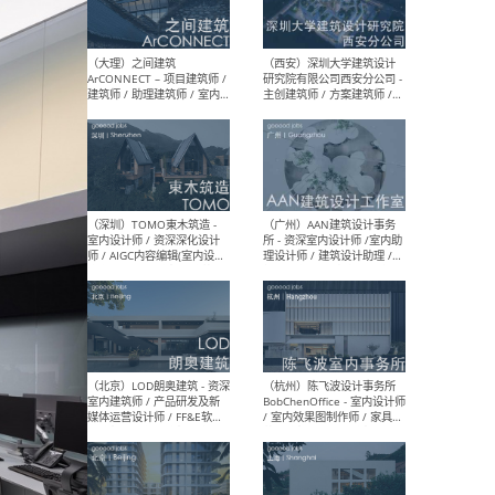
（上海）或者设计 OR
（上
Design - 室内主案设计师 /
室 -
室内设计师 / 施工图深化设
理建
计师 / 室内设计助理 / 新媒
实习
体运营
请）
（南京/淮安）江苏美城建筑
（北
规划设计院有限公司 - 建筑方
务所
案设计师 / 商务经理 / 暖通
设计师 / 造价工程师
（大理）之间建筑
（西
ArCONNECT – 项目建筑师 /
研究
建筑师 / 助理建筑师 / 室内
主创
设计师 / 实习生
景观
施工