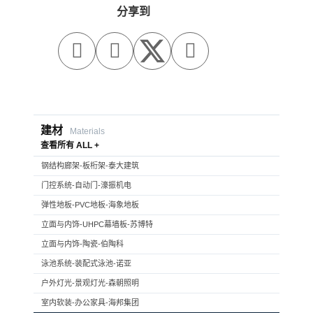
分享到



建材
Materials
查看所有 ALL +
钢结构廊架-板桁架-泰大建筑
门控系统-自动门-濠振机电
弹性地板-PVC地板-海象地板
立面与内饰-UHPC幕墙板-苏博特
立面与内饰-陶瓷-伯陶科
泳池系统-装配式泳池-诺亚
户外灯光-景观灯光-森朝照明
室内软装-办公家具-海邦集团