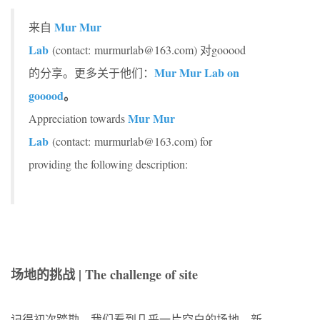
Mur Mur
来自
Lab
(contact: murmurlab@163.com) 对gooood
Mur Mur Lab on
的分享。更多关于他们：
gooood
。
Mur Mur
Appreciation towards
Lab
(contact: murmurlab@163.com) for
providing the following description:
场地的挑战 | The challenge of site
记得初次踏勘，我们看到几乎一片空白的场地。新