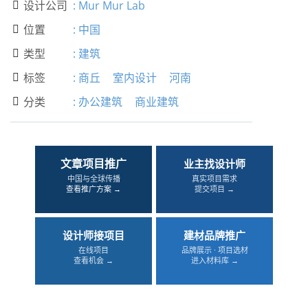
设计公司
:
Mur Mur Lab

位置
:
中国

类型
:
建筑

标签
:
商丘
室内设计
河南

分类
:
办公建筑
商业建筑

文章项目推广
业主找设计师
中国与全球传播
真实项目需求
查看推广方案 →
提交项目 →
设计师接项目
建材品牌推广
在线项目
品牌展示 · 项目选材
查看机会 →
进入材料库 →