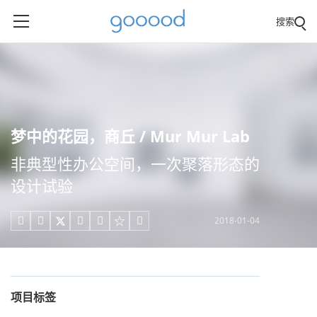
搜索
梦中的花园，商丘 / Mur Mur Lab
非典型性办公空间，一次聚落形态的
设计试验
2018-01-04





项目标签