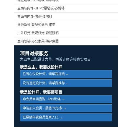
弹性地板-PVC地板-海象地板
立面与内饰-UHPC幕墙板-苏博特
立面与内饰-陶瓷-伯陶科
泳池系统-装配式泳池-诺亚
户外灯光-景观灯光-森朝照明
室内软装-办公家具-海邦集团
项目对接服务
为业主匹配设计力量，为设计师连接真实项目
我是业主，我要找设计师
已有心仪设计师，请帮我搭线 →
没有选定设计师，请帮我推荐 →
我是设计师，我要接项目
非会员申请直购 · 699元/条 →
申请加入会员 · 最低89元/条 →
已缴纳年费会员登录入口 →