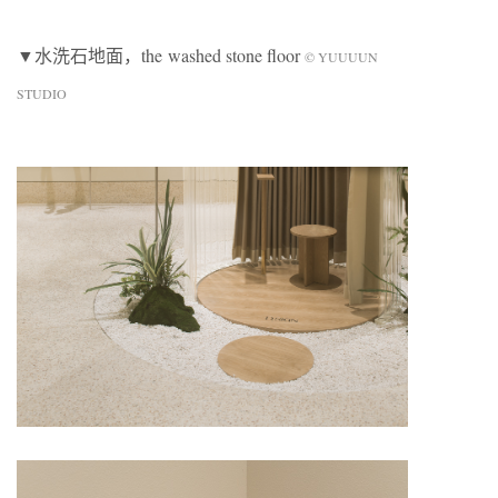
▼水洗石地面，the washed stone floor
© YUUUUN
STUDIO