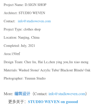
Project Name: D.SIGN SHOP
Architect: STUDIO WEVEN
Contact:
info@studioweven.com
Project Type: clothes shop
Location: Nanjing, China
Completed: July, 2021
Area:150
㎡
Design Team: Chee liu, Hai Le,chen ying you,liu xiao meng
Materials: Washed Stone/ Acrylic Tube/ Blackout Blinds/ Oak
Photographer: Yuuuun Studio
编筑设计
More:
（Contact:
info@studioweven.com
）
STUDIO WEVEN on gooood
更多关于：