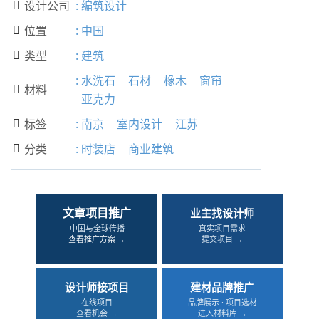
设计公司
:
编筑设计

位置
:
中国

类型
:
建筑

:
水洗石
石材
橡木
窗帘
材料

亚克力
标签
:
南京
室内设计
江苏

分类
:
时装店
商业建筑

文章项目推广
业主找设计师
中国与全球传播
真实项目需求
查看推广方案 →
提交项目 →
设计师接项目
建材品牌推广
在线项目
品牌展示 · 项目选材
查看机会 →
进入材料库 →