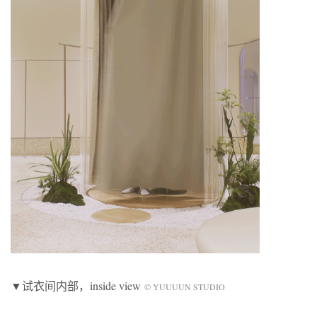
▼试衣间内部，inside view
© YUUUUN STUDIO