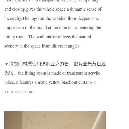
and closing gives the whole space a dynamic sense of
hierarchy.The logo on the wooden floor deepens the
impression of the brand at the moment of entering the
fitting room. The wall mirror reflects the natural
scenery in the space from different angles.
▼试衣间材质使用透明亚克力管，配有亚光黄色遮
光帘，the fitting room is made of transparent acrylic
tubes, it features a matte yellow blackout curtains
©
YUUUUN STUDIO