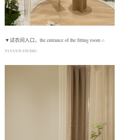
▼试衣间入口，the entrance of the fitting room
©
YUUUUN STUDIO