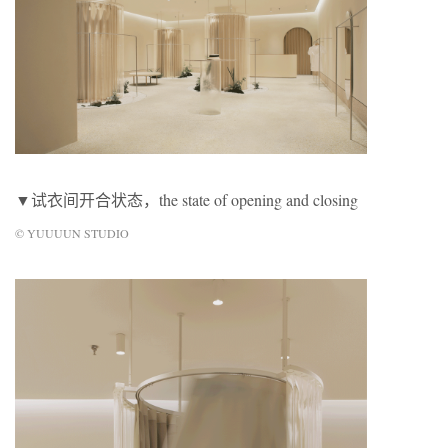
▼试衣间开合状态，the state of opening and closing
© YUUUUN STUDIO