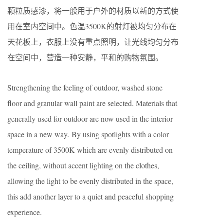
颗粒质感漆，将一般用于户外的材质以新的方式使
用在室内空间中。色温3500K的射灯被均匀分布在
天花板上，衣服上没有重点照明，让光线均匀分布
在空间中，营造一种安静，平和的购物氛围。
Strengthening the feeling of outdoor, washed stone
floor and granular wall paint are selected. Materials that
generally used for outdoor are now used in the interior
space in a new way. By using spotlights with a color
temperature of 3500K which are evenly distributed on
the ceiling, without accent lighting on the clothes,
allowing the light to be evenly distributed in the space,
this add another layer to a quiet and peaceful shopping
experience.