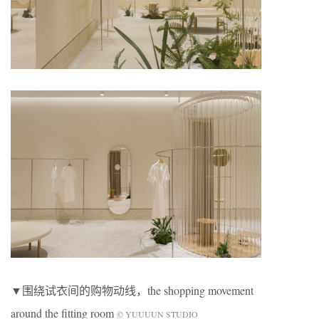
▼围绕试衣间的购物动线，the shopping movement
around the fitting room
© YUUUUN STUDIO