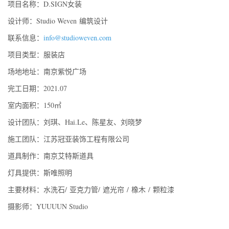
项目名称：
D.SIGN
女装
设计师：
Studio Weven
编筑设计
联系信息：
info@studioweven.com
项目类型：服装店
场地地址：南京紫悦广场
完工日期：
2021.07
室内面积：
150
㎡
设计团队：刘琪、
Hai.Le
、陈星友、刘晓梦
施工团队：江苏冠亚装饰工程有限公司
道具制作：南京艾特斯道具
灯具提供：斯唯照明
主要材料：水洗石
/
亚克力管
/
遮光帘
/
橡木
/
颗粒漆
摄影师：
YUUUUN Studio