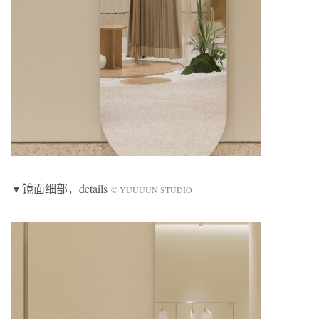
▼镜面细部，details
© YUUUUN STUDIO