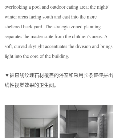
overlooking a pool and outdoor eating area; the night/
winter areas facing south and east into the more
sheltered back yard. The strategic zoned planning
separates the master suite from the children’s areas. A
soft, curved skylight accentuates the division and brings
light into the core of the building.
▼被直线纹理石材覆盖的浴室和采用长条瓷砖拼出
线性视觉效果的卫生间。