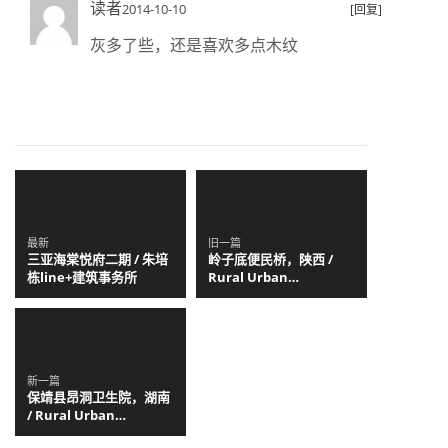
读者
2014-10-10
[回复]
灰多了些，还是喜欢多点木纹
最新
旧一篇
三亚海棠悦府二期 / 朱培
岭子底便民桥，陕西 /
栋line+建筑事务所
Rural Urban
Framework
新一篇
保靖县昂洞卫生院，湖南
/ Rural Urban
Framework