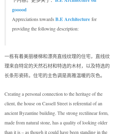
gooood
B.E Architecture
Appreciations towards
for
providing the following description:
一栋有着美丽楼梯和漂亮直线纹理的住宅，直线纹
理来自特定的天然石材和特选的木材，以及特选的
长条形瓷砖。住宅的主色调是高雅温暖的灰色。
Creating a personal connection to the heritage of the
client, the house on Cassell Street is referential of an
ancient Byzantine building. The strong rectilinear form,
made from natural stone, has a quality of looking older
than it is – as though it could have been standing in the