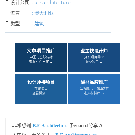
设计公司
:
b.e architecture

位置
:
澳大利亚

类型
:
建筑

文章项目推广
业主找设计师
中国与全球传播
真实项目需求
查看推广方案 →
提交项目 →
设计师接项目
建材品牌推广
在线项目
品牌展示 · 项目选材
查看机会 →
进入材料库 →
B.E Architecture
非常感谢
予gooood分享以
B.E Architecture on
下内容。更多关于：