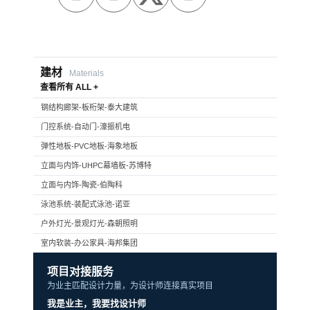
建材
Materials
查看所有 ALL +
钢结构廊架-板桁架-泰大建筑
门控系统-自动门-濠振机电
弹性地板-PVC地板-海象地板
立面与内饰-UHPC幕墙板-苏博特
立面与内饰-陶瓷-伯陶科
泳池系统-装配式泳池-诺亚
户外灯光-景观灯光-森朝照明
室内软装-办公家具-海邦集团
项目对接服务
为业主匹配设计力量，为设计师连接真实项目
我是业主，我要找设计师