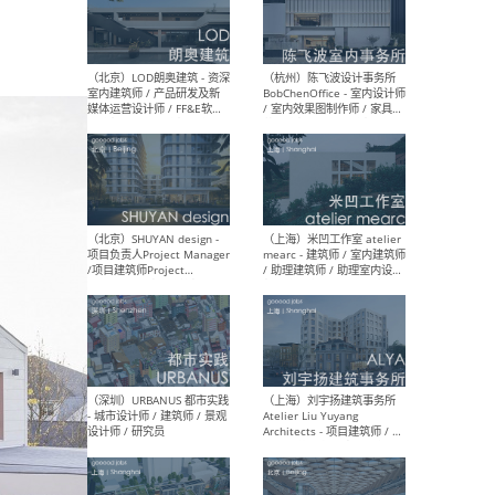
（南京/淮安）江苏美城建筑
（北
规划设计院有限公司 - 建筑方
务所
案设计师 / 商务经理 / 暖通
设计师 / 造价工程师
（大理）之间建筑
（西
ArCONNECT – 项目建筑师 /
研究
建筑师 / 助理建筑师 / 室内
主创
设计师 / 实习生
景观
施工
（深圳）TOMO東木筑造 -
（广
室内设计师 / 资深深化设计
所 
师 / AIGC内容编辑(室内设计
理设
方向) / 照明设计师 / 软装设
新媒
计师
生