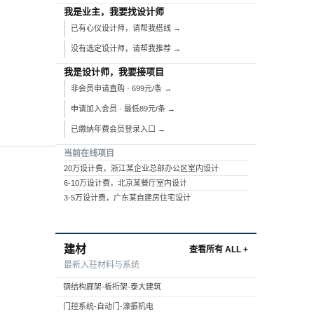
我是业主，我要找设计师
已有心仪设计师，请帮我搭线 →
没有选定设计师，请帮我推荐 →
我是设计师，我要接项目
非会员申请直购 · 699元/条 →
申请加入会员 · 最低89元/条 →
已缴纳年费会员登录入口 →
当前在线项目
20万设计费，浙江某企业总部办公区室内设计
6-10万设计费，北京某餐厅室内设计
3-5万设计费，广东某自建房住宅设计
建材
查看所有 ALL +
最新入驻材料与系统
钢结构廊架-板桁架-泰大建筑
门控系统-自动门-濠振机电