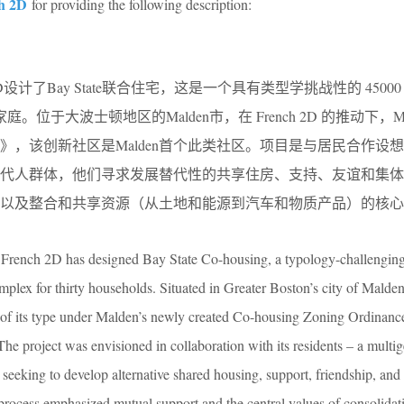
h 2D
for providing the following description:
D设计了Bay State联合住宅，这是一个具有类型学挑战性的 4500
。位于大波士顿地区的Malden市，在 French 2D 的推动下，Ma
》，该创新社区是Malden首个此类社区。项目是与居民合作设
多代人群体，他们寻求发展替代性的共享住房、支持、友谊和集体
以及整合和共享资源（从土地和能源到汽车和物质产品）的核心
o French 2D has designed Bay State Co-housing, a typology-challenging
mplex for thirty households. Situated in Greater Boston’s city of Malden
t of its type under Malden’s newly created Co-housing Zoning Ordinance,
he project was envisioned in collaboration with its residents – a multig
 seeking to develop alternative shared housing, support, friendship, and 
 process emphasized mutual support and the central values of consolidat