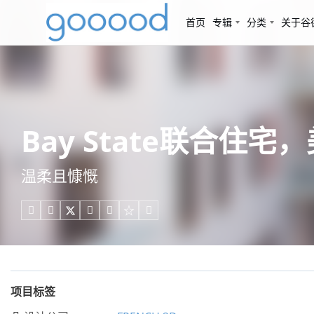
首页
专辑
分类
关于谷
Bay State联合住宅，美
温柔且慷慨





项目标签