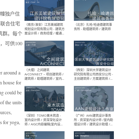
幢独户住
e联合住宅
筑群。每个
（杭州）GLA建筑设计 - 建筑
（南京
设计实习生 / 建筑设计师
社 
可供100
（应届）/ 建筑设计师（方案
执行
设计）/ 建筑设计师（施工
实习
图）/ 结构设计师 / 给排水设
计师
er around a
n house for
（上海）或者设计 OR
（上
ng could be
Design - 室内主案设计师 /
室 -
室内设计师 / 施工图深化设
理建
of the units
计师 / 室内设计助理 / 新媒
实习
体运营
请）
urces,
s for yoga,