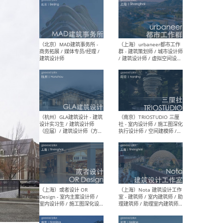
（杭州/青岛/上海/厦门/重
（上海
庆/成都）gad杰地设计 - 建
室 
筑 / 设备 / 城市设计 / 室内 /
计师
幕墙 / BIM / 成本 / 工程 / 运
生
营 / 品牌 / 观点views / 实习
等
（北京）MAT 超级建筑事务
（深圳
所 - 项目建筑师 / 初级建筑
景观
师/助理建筑师 / 室内建筑师
业设
/ 实习生
（北京）MAD建筑事务所 -
（上
商务拓展 / 媒体专员/经理 /
群 
建筑设计师
/ 
师 