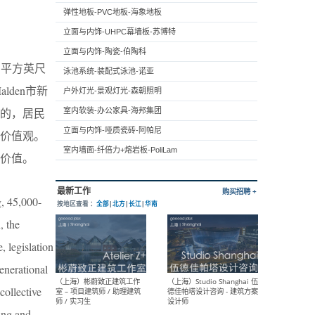
弹性地板-PVC地板-海象地板
立面与内饰-UHPC幕墙板-苏博特
立面与内饰-陶瓷-伯陶科
0 平方英尺
泳池系统-装配式泳池-诺亚
lden市新
户外灯光-景观灯光-森朝照明
想的，居民
室内软装-办公家具-海邦集团
立面与内饰-哑质瓷砖-阿帕尼
价值观。
室内墙面-纤倍力+熔岩板-PoliLam
价值。
, 45,000-
, the
 legislation
enerational
collective
ing and