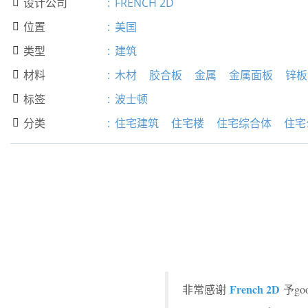
设计公司
:
FRENCH 2D

位置
:
美国

类型
:
建筑

材料
:
木材
胶合板
金属
金属面板
锌板

标签
:
波士顿

分类
:
住宅建筑
住宅楼
住宅综合体
住宅

French 2D
非常感谢
予g