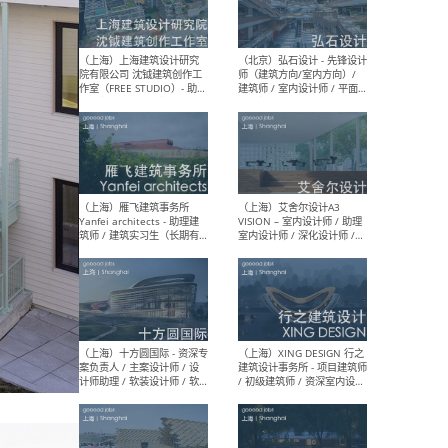
（北京）LOD朗奥建筑 - 资深
（杭
室内建筑师 / 产品研发及新
Bob
媒体运营设计师 / FF&E软装
/ 
设计师 / 深化设计师 / 实习
装设
生
（北京）SHUYAN design -
（上
项目负责人Project Manager
mea
/项目建筑师Project
/ 
Architect / 助理建筑师
师 
Assistant Architect / 创始
请）
人助理Founder's Assistant
/ 实习生Intern
（深圳）URBANUS 都市实践
（上
- 城市设计师 / 建筑师 / 景观
Atel
设计师 / 研究员
Arc