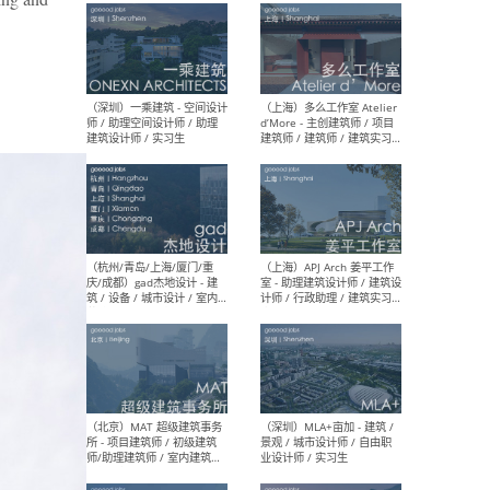
最新工作
按地区查看 ：
全部
|
北方
|
长江
|
华南
（上海）彬蔚致正建筑工作
（上海
室 – 项目建筑师 / 助理建筑
德佳
师 / 实习生
设计
（深圳）一乘建筑 - 空间设计
（上
师 / 助理空间设计师 / 助理
d’M
建筑设计师 / 实习生
建筑
生 