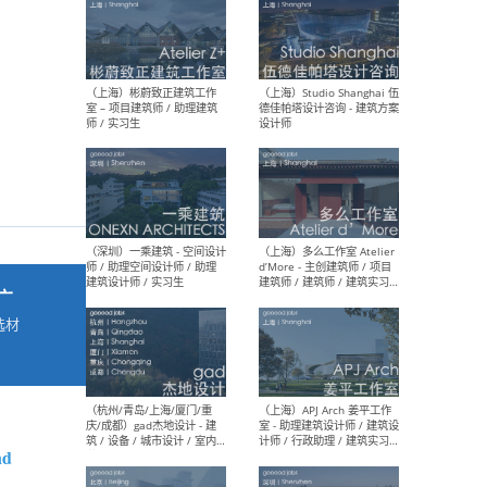
最新工作
按地区查看 ：
全部
|
北方
|
长江
|
华南
（上海）彬蔚致正建筑工作
（上海
室 – 项目建筑师 / 助理建筑
德佳
师 / 实习生
设计
广
选材
→
（深圳）一乘建筑 - 空间设计
（上
师 / 助理空间设计师 / 助理
d’M
建筑设计师 / 实习生
建筑
生 
nd