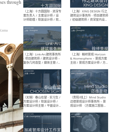
设计师 / 研究员
Arc
nses through
媒体
生（
Kuma
（上海）上海建筑设计研究
（北
院有限公司 沈钺建筑创作工
师（
作室（FREE STUDIO）- 助理
建筑
建筑师 / 驻场建筑师 / 实习
设计
生
实习
（上海）雁飞建筑事务所
（上
Yanfei architects - 助理建
VIS
筑师 / 建筑实习生（长期有
室内
效）
软装