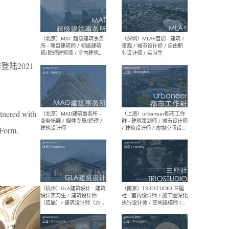
（杭州/青岛/上海/厦门/重
（上海
庆/成都）gad杰地设计 - 建
室 
筑 / 设备 / 城市设计 / 室内 /
计师
幕墙 / BIM / 成本 / 工程 / 运
生
陆2021
营 / 品牌 / 观点views / 实习
等
tnered with
（北京）MAT 超级建筑事务
（深圳
所 - 项目建筑师 / 初级建筑
景观
 Form.
师/助理建筑师 / 室内建筑师
业设
/ 实习生
（北京）MAD建筑事务所 -
（上
商务拓展 / 媒体专员/经理 /
群 
建筑设计师
/ 