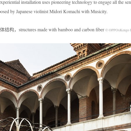
xperiential installation uses pioneering technology to engage all the se
mposed by Japanese violinist Midori Komachi with Musicity.
tures made with bamboo and carbon fiber
© OPPOxKengo 