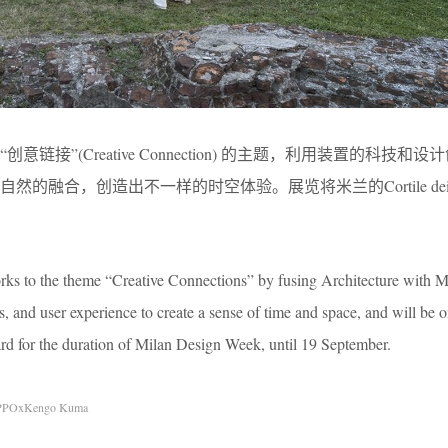
意链接”(Creative Connection) 的主题，利用装置的科技和
的融合，创造出不一样的时空体验。展览将米兰的Cortile dei B
orks to the theme “Creative Connections” by fusing Architecture with M
, and user experience to create a sense of time and space, and will be o
ard for the duration of Milan Design Week, until 19 September.
PPOxKengo Kuma