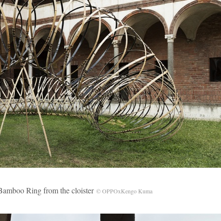
o Ring from the cloister
© OPPOxKengo Kuma