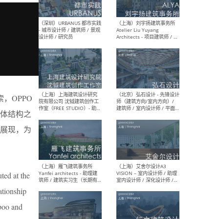
（北京）LOD朗奥建筑 - 资深
（杭
室内建筑师 / 产品研发及新
Bob
媒体运营设计师 / FF&E软装
/ 
设计师 / 深化设计师 / 实习
装设
生
，OPPO
体结构之
（北京）SHUYAN design -
（上
展现，为
项目负责人Project Manager
mea
/项目建筑师Project
/ 
Architect / 助理建筑师
师 
Assistant Architect / 创始
请）
人助理Founder's Assistant
/ 实习生Intern
ted at the
ationship
（深圳）URBANUS 都市实践
（上
mboo and
- 城市设计师 / 建筑师 / 景观
Atel