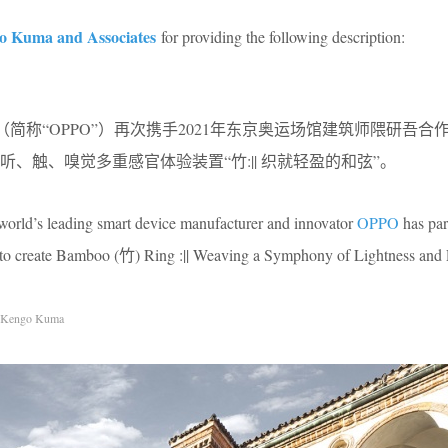
o Kuma and Associates
for providing the following description:
简称“OPPO”）再次携手2021年东京奥运场馆建筑师隈研吾合作登
、触、嗅觉多重感官体验装置“竹:|| 织就轻盈的和弦”。
orld’s leading smart device manufacturer and innovator
OPPO
has par
to create Bamboo (竹) Ring :|| Weaving a Symphony of Lightness and
Kengo Kuma