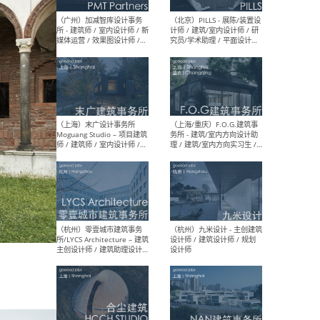
（上海）十方圆国际 - 资深专
（上海
案负责人 / 主案设计师 / 设
建筑
计师助理 / 软装设计师 / 软
/ 
装设计师助理
师 
（上海）Link-Arc建筑事务所
（上
- 项目建筑师 / 建筑设计师 –
& A
复杂几何造型 / 媒体主管 /
主创
学术研究专员 / 实习生计划
案深
软装
（方
（无锡）春山在望 - 实习生 /
（贵阳
方案设计师 / 软装设计师 /
迈德
方案设计师主管 / 平面设计
观设
师
可）