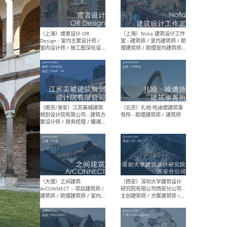
师 
（杭州）GLA建筑设计 - 建筑
（南京
设计实习生 / 建筑设计师
社 
（应届）/ 建筑设计师（方案
执行
设计）/ 建筑设计师（施工
实习
图）/ 结构设计师 / 给排水设
计师
（上海）或者设计 OR
（上
Design - 室内主案设计师 /
室 -
室内设计师 / 施工图深化设
理建
计师 / 室内设计助理 / 新媒
实习
体运营
请）