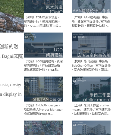
（南京/淮安）江苏美城建筑
（北
规划设计院有限公司 - 建筑方
务所
案设计师 / 商务经理 / 暖通
设计师 / 造价工程师
设计创新的融
agni庭院
（大理）之间建筑
（西
ArCONNECT – 项目建筑师 /
研究
建筑师 / 助理建筑师 / 室内
主创
设计师 / 实习生
景观
施工
usic, design
n display in
（深圳）TOMO東木筑造 -
（广
室内设计师 / 资深深化设计
所 
师 / AIGC内容编辑(室内设计
理设
方向) / 照明设计师 / 软装设
新媒
计师
生