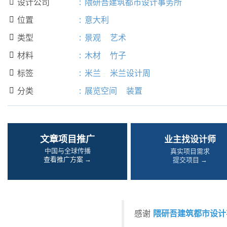
设计公司
:
隈研吾建筑都市设计事务所

位置
:
意大利

类型
:
景观
艺术

材料
:
木材
竹子

标签
:
米兰
米兰设计周

分类
:
展览空间
装置

文章项目推广
业主找设计师
中国与全球传播
真实项目需求
查看推广方案 →
提交项目 →
隈研吾建筑都市设计
感谢