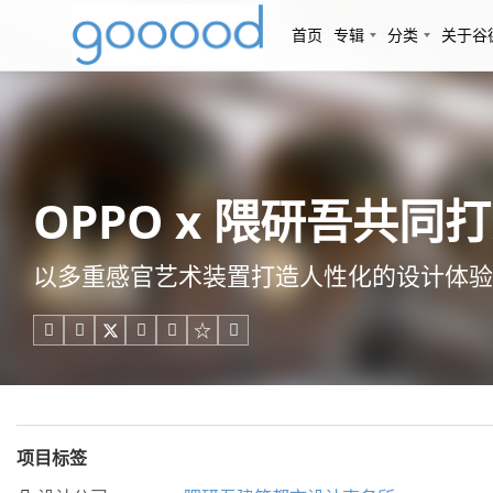
首页
专辑
分类
关于谷
OPPO x 隈研吾共
以多重感官艺术装置打造人性化的设计体验





项目标签