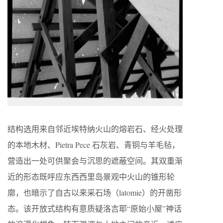
结构选用来自邻近埃特纳火山的熔岩石、经火处理
的本地木材、Pietra Pece 石灰岩、青铜与羊毛毡，
营造出一处可供聚会与沉思的遮蔽空间。其双重渐
近的形态既呼应东西西里岛景观中火山的锥形轮
廓，也暗示了自古以来采石场（latomie）的开凿形
态。该开放式结构有意质疑洛吉耶“原始小屋”神话