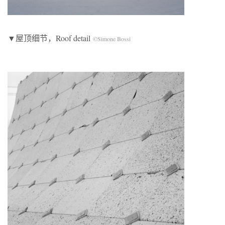
▼屋顶细节，Roof detail
©Simone Bossi