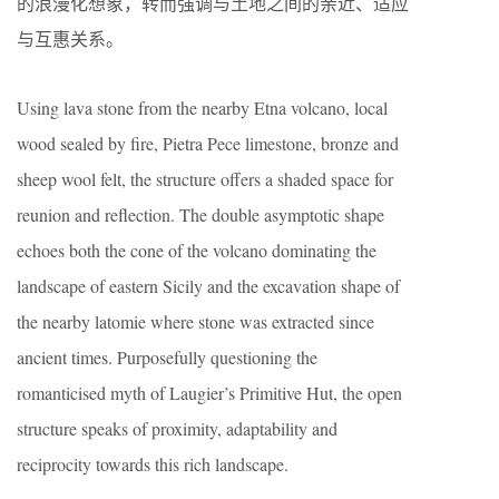
的浪漫化想象，转而强调与土地之间的亲近、适应
与互惠关系。
Using lava stone from the nearby Etna volcano, local
wood sealed by fire, Pietra Pece limestone, bronze and
sheep wool felt, the structure offers a shaded space for
reunion and reflection. The double asymptotic shape
echoes both the cone of the volcano dominating the
landscape of eastern Sicily and the excavation shape of
the nearby latomie where stone was extracted since
ancient times. Purposefully questioning the
romanticised myth of Laugier’s Primitive Hut, the open
structure speaks of proximity, adaptability and
reciprocity towards this rich landscape.