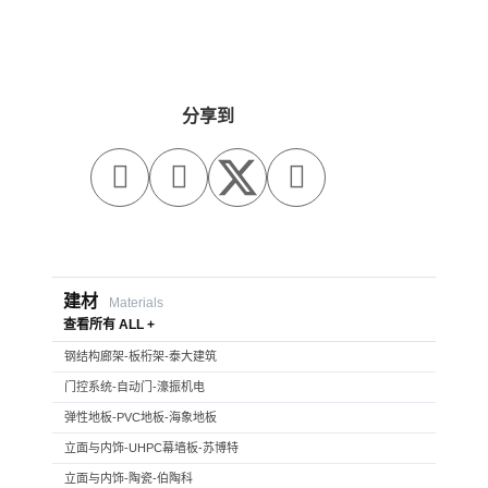
分享到



建材
Materials
查看所有 ALL +
钢结构廊架-板桁架-泰大建筑
门控系统-自动门-濠振机电
弹性地板-PVC地板-海象地板
立面与内饰-UHPC幕墙板-苏博特
立面与内饰-陶瓷-伯陶科