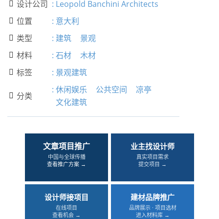
设计公司
:
Leopold Banchini Architects

位置
:
意大利

类型
:
建筑
景观

材料
:
石材
木材

标签
:
景观建筑

:
休闲娱乐
公共空间
凉亭
分类

文化建筑
文章项目推广
业主找设计师
中国与全球传播
真实项目需求
查看推广方案 →
提交项目 →
设计师接项目
建材品牌推广
在线项目
品牌展示 · 项目选材
查看机会 →
进入材料库 →