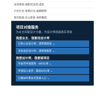
泳池系统-装配式泳池-诺亚
户外灯光-景观灯光-森朝照明
室内软装-办公家具-海邦集团
项目对接服务
为业主匹配设计力量，为设计师连接真实项目
我是业主，我要找设计师
已有心仪设计师，请帮我搭线 →
没有选定设计师，请帮我推荐 →
我是设计师，我要接项目
非会员申请直购 · 699元/条 →
申请加入会员 · 最低89元/条 →
已缴纳年费会员登录入口 →