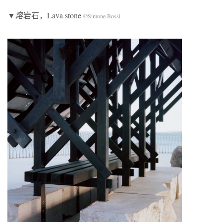
▼熔岩石，Lava stone
©Simone Bossi