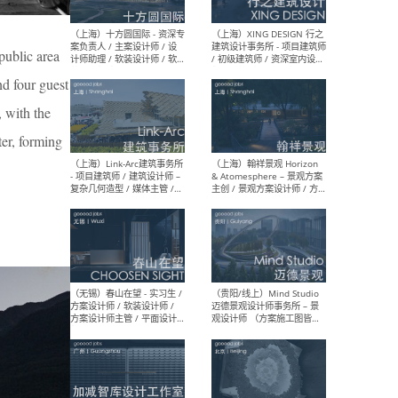
设计师 / 研究员
Arc
媒体
生（
public area
nd four guest
, with the
（上海）上海建筑设计研究
（北
ter, forming
院有限公司 沈钺建筑创作工
师（
作室（FREE STUDIO）- 助理
建筑
建筑师 / 驻场建筑师 / 实习
设计
生
实习
（上海）雁飞建筑事务所
（上
Yanfei architects - 助理建
VIS
筑师 / 建筑实习生（长期有
室内
效）
软装