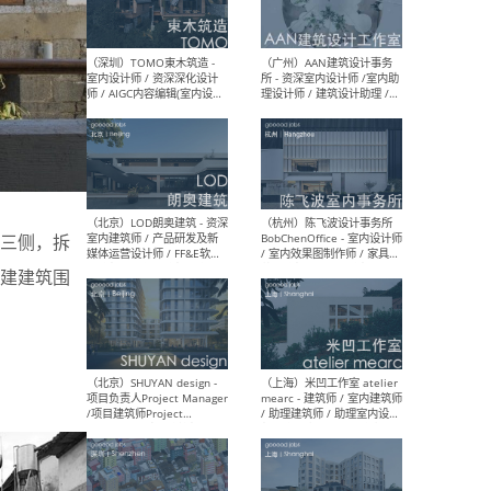
（南京/淮安）江苏美城建筑
（北
规划设计院有限公司 - 建筑方
务所
案设计师 / 商务经理 / 暖通
设计师 / 造价工程师
（大理）之间建筑
（西
ArCONNECT – 项目建筑师 /
研究
三侧，拆
建筑师 / 助理建筑师 / 室内
主创
设计师 / 实习生
景观
建建筑围
施工
（深圳）TOMO東木筑造 -
（广
室内设计师 / 资深深化设计
所 
师 / AIGC内容编辑(室内设计
理设
方向) / 照明设计师 / 软装设
新媒
计师
生