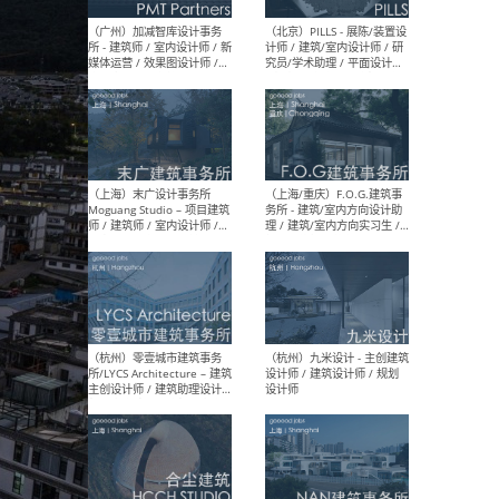
（上海）十方圆国际 - 资深专
（上海
案负责人 / 主案设计师 / 设
建筑
计师助理 / 软装设计师 / 软
/ 
装设计师助理
师 
（上海）Link-Arc建筑事务所
（上
- 项目建筑师 / 建筑设计师 –
& A
复杂几何造型 / 媒体主管 /
主创
学术研究专员 / 实习生计划
案深
软装
（方
（无锡）春山在望 - 实习生 /
（贵阳
方案设计师 / 软装设计师 /
迈德
方案设计师主管 / 平面设计
观设
师
可）