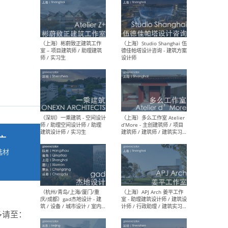
最新工作
按地区查看 ：
全部
|
北方
|
长江
|
华南
（上海）彬蔚致正建筑工作
（上海
室 – 项目建筑师 / 助理建筑
德佳
师 / 实习生
设计
广
选材
→
（深圳）一乘建筑 - 空间设计
（上
师 / 助理空间设计师 / 助理
d’M
建筑设计师 / 实习生
建筑
生 
多请至：