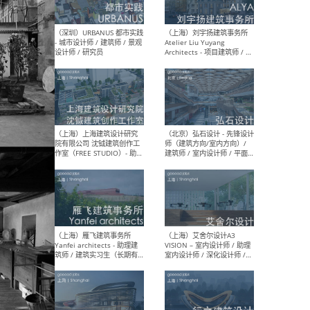
（北京）LOD朗奥建筑 - 资深
（杭
室内建筑师 / 产品研发及新
Bob
媒体运营设计师 / FF&E软装
/ 
设计师 / 深化设计师 / 实习
装设
生
（北京）SHUYAN design -
（上
项目负责人Project Manager
mea
/项目建筑师Project
/ 
Architect / 助理建筑师
师 
Assistant Architect / 创始
请）
人助理Founder's Assistant
/ 实习生Intern
（深圳）URBANUS 都市实践
（上
- 城市设计师 / 建筑师 / 景观
Atel