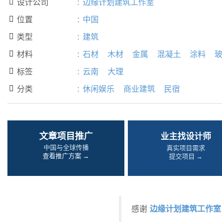
设计公司
:
边缘计划建筑工作室

位置
:
中国

类型
:
建筑

材料
:
石材
木材
金属
混凝土
涂料

标签
:
云南
大理

分类
:
休闲娱乐
商业建筑
民宿

文章项目推广
业主找设计师
中国与全球传播
真实项目需求
查看推广方案 →
提交项目 →
边缘计划建筑工作室
感谢