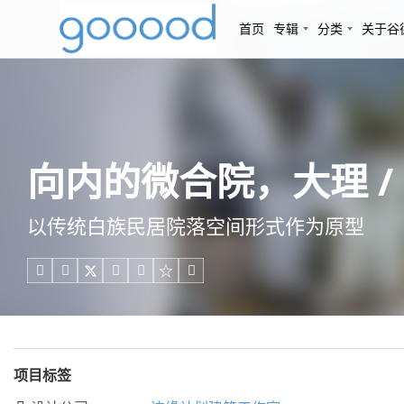
首页
专辑
分类
关于谷
向内的微合院，大理 /
以传统白族民居院落空间形式作为原型





项目标签