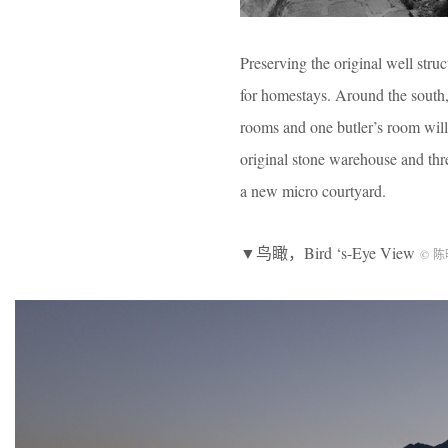
Preserving the original well stru
for homestays. Around the south, e
rooms and one butler’s room will 
original stone warehouse and thre
a new micro courtyard.
▼鸟瞰，Bird ‘s-Eye View
© 陈