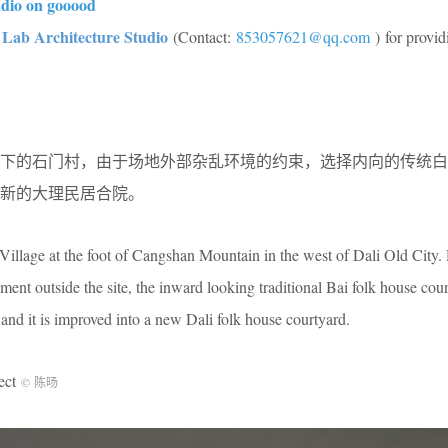
udio on gooood
Lab Architecture Studio
(Contact:
853057621@qq.com
) for provid
脚下的石门村，由于场地外部杂乱环境的约束，选择内向的传统白
新的大理民居合院。
 Village at the foot of Cangshan Mountain in the west of Dali Old City.
nment outside the site, the inward looking traditional Bai folk house cou
, and it is improved into a new Dali folk house courtyard.
ect
© 陈旸