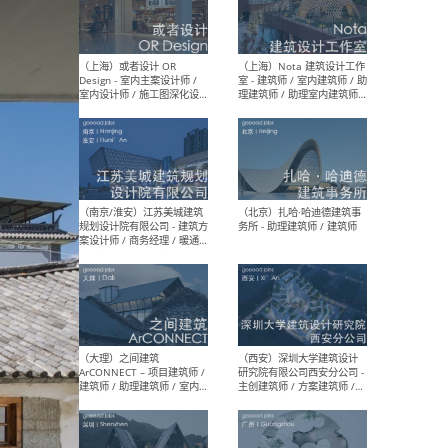
师 
（杭州）GLA建筑设计 - 建筑
（南京
设计实习生 / 建筑设计师
社 
（应届）/ 建筑设计师（方案
执行
设计）/ 建筑设计师（施工
实习
图）/ 结构设计师 / 给排水设
计师
（上海）或者设计 OR
（上
Design - 室内主案设计师 /
室 -
室内设计师 / 施工图深化设
理建
计师 / 室内设计助理 / 新媒
实习
体运营
请）