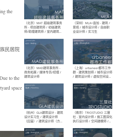
ing the
（杭州/青岛/上海/厦门/重
（上海
庆/成都）gad杰地设计 - 建
室 
筑 / 设备 / 城市设计 / 室内 /
计师
幕墙 / BIM / 成本 / 工程 / 运
生
营 / 品牌 / 观点views / 实习
等
族民居院
（北京）MAT 超级建筑事务
（深圳
所 - 项目建筑师 / 初级建筑
景观
 Due to the
师/助理建筑师 / 室内建筑师
业设
/ 实习生
rtyard space
（北京）MAD建筑事务所 -
（上
商务拓展 / 媒体专员/经理 /
群 
建筑设计师
/ 