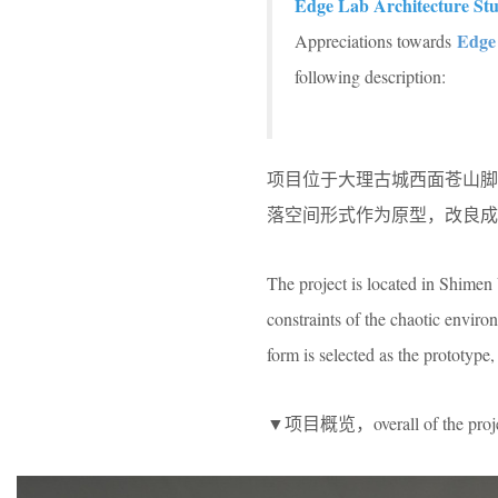
Edge Lab Architecture St
Edge 
Appreciations towards
following description:
项目位于大理古城西面苍山
落空间形式作为原型，改良成
The project is located in Shimen
constraints of the chaotic enviro
form is selected as the prototype
▼项目概览，overall of the proj