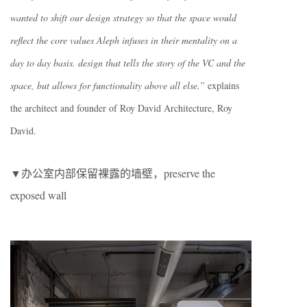
wanted to shift our design strategy so that the space would
reflect the core values Aleph infuses in their mentality on a
day to day basis. design that tells the story of the VC and the
space, but allows for functionality above all else.”
explains
the architect and founder of Roy David Architecture, Roy
David.
▼办公室内部保留裸露的墙壁，preserve the
exposed wall