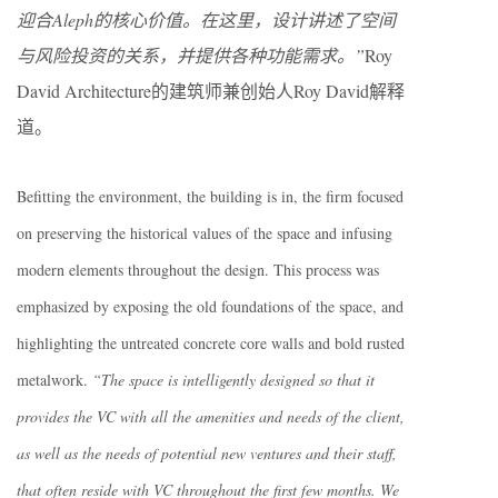
迎合Aleph的核心价值。在这里，设计讲述了空间
与风险投资的关系，并提供各种功能需求。”
Roy
David Architecture的建筑师兼创始人Roy David解释
道。
Befitting the environment, the building is in, the firm focused
on preserving the historical values of the space and infusing
modern elements throughout the design. This process was
emphasized by exposing the old foundations of the space, and
highlighting the untreated concrete core walls and bold rusted
metalwork.
“The space is intelligently designed so that it
provides the VC with all the amenities and needs of the client,
as well as the needs of potential new ventures and their staff,
that often reside with VC throughout the first few months. We