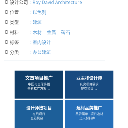
设计公司
:
Roy David Architecture

位置
:
以色列

类型
:
建筑

材料
:
木材
金属
砖石

标签
:
室内设计

分类
:
办公建筑

文章项目推广
业主找设计师
中国与全球传播
真实项目需求
查看推广方案 →
提交项目 →
设计师接项目
建材品牌推广
在线项目
品牌展示 · 项目选材
查看机会 →
进入材料库 →