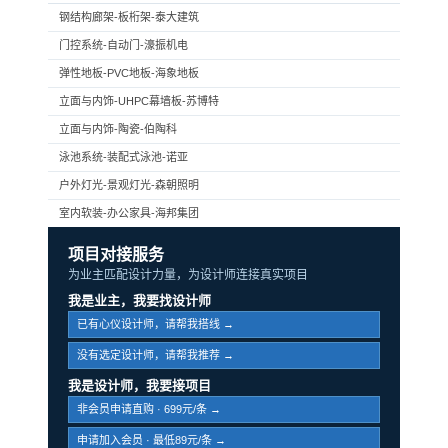
钢结构廊架-板桁架-泰大建筑
门控系统-自动门-濠振机电
弹性地板-PVC地板-海象地板
立面与内饰-UHPC幕墙板-苏博特
立面与内饰-陶瓷-伯陶科
泳池系统-装配式泳池-诺亚
户外灯光-景观灯光-森朝照明
室内软装-办公家具-海邦集团
项目对接服务
为业主匹配设计力量，为设计师连接真实项目
我是业主，我要找设计师
已有心仪设计师，请帮我搭线 →
没有选定设计师，请帮我推荐 →
我是设计师，我要接项目
非会员申请直购 · 699元/条 →
申请加入会员 · 最低89元/条 →