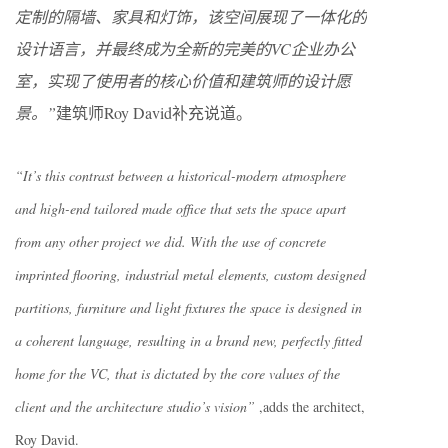
定制的隔墙、家具和灯饰，该空间展现了一体化的
设计语言，并最终成为全新的完美的VC企业办公
室，实现了使用者的核心价值和建筑师的设计愿
景。”
建筑师Roy David补充说道。
“It’s this contrast between a historical-modern atmosphere
and high-end tailored made office that sets the space apart
from any other project we did. With the use of concrete
imprinted flooring, industrial metal elements, custom designed
partitions, furniture and light fixtures the space is designed in
a coherent language, resulting in a brand new, perfectly fitted
home for the VC, that is dictated by the core values of the
client and the architecture studio’s vision”
,adds the architect,
Roy David.