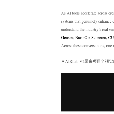
As AI tools accelerate across cre
systems that genuinely enhance d
understand the industry’s real se
Gensler, Buro Ole Scheeren, C
Across these conversations, one m
▼AIRIlab V2带来项目全视