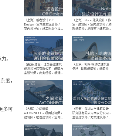
师 
（杭州）GLA建筑设计 - 建筑
（南京
设计实习生 / 建筑设计师
社 
（应届）/ 建筑设计师（方案
执行
设计）/ 建筑设计师（施工
实习
能力。
图）/ 结构设计师 / 给排水设
计师
复杂度，
（上海）或者设计 OR
（上
Design - 室内主案设计师 /
室 -
室内设计师 / 施工图深化设
理建
计师 / 室内设计助理 / 新媒
实习
更多可
体运营
请）