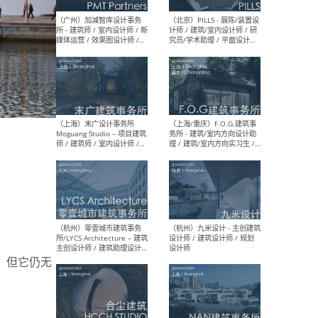
（上海）十方圆国际 - 资深专
（上海
案负责人 / 主案设计师 / 设
建筑
计师助理 / 软装设计师 / 软
/ 
装设计师助理
师 
（上海）Link-Arc建筑事务所
（上
- 项目建筑师 / 建筑设计师 –
& A
复杂几何造型 / 媒体主管 /
主创
学术研究专员 / 实习生计划
案深
软装
（方
，但它仍无
（无锡）春山在望 - 实习生 /
（贵阳
方案设计师 / 软装设计师 /
迈德
方案设计师主管 / 平面设计
观设
师
可）