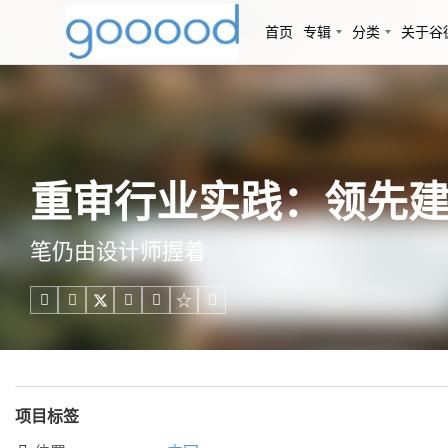
首页
专辑
分类
关于谷
重审行业实践：领先建
笔仍由设计师握着





项目标签