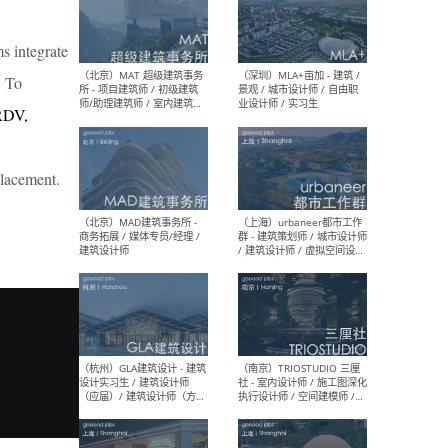
s integrate
（杭州/青岛/上海/厦门/重
（上海
庆/成都）gad杰地设计 - 建
室 
. To
筑 / 设备 / 城市设计 / 室内 /
计师
DV,
幕墙 / BIM / 成本 / 工程 / 运
生
营 / 品牌 / 观点views / 实习
等
placement.
（北京）MAT 超级建筑事务
（深圳
所 - 项目建筑师 / 初级建筑
景观
师/助理建筑师 / 室内建筑师
业设
/ 实习生
（北京）MAD建筑事务所 -
（上
商务拓展 / 媒体专员/经理 /
群 
建筑设计师
/ 