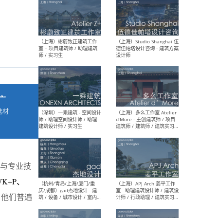
最新工作
按地区查看 ：
全部
|
北方
|
长江
|
华南
（上海）彬蔚致正建筑工作
（上海
室 – 项目建筑师 / 助理建筑
德佳
广
师 / 实习生
设计
选材
→
与专业技
（深圳）一乘建筑 - 空间设计
（上
师 / 助理空间设计师 / 助理
d’M
WK+P、
建筑设计师 / 实习生
建筑
生 
。他们普遍