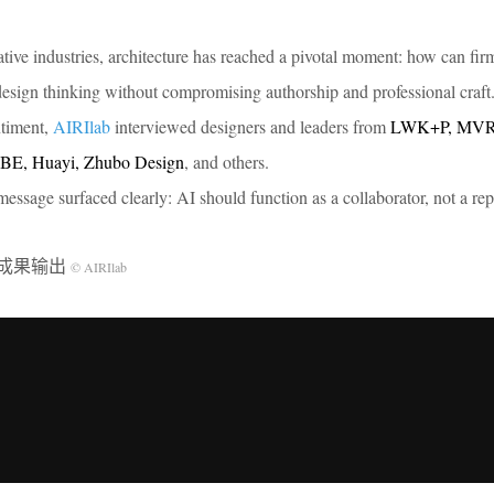
ative industries, architecture has reached a pivotal moment: how can firm
esign thinking without compromising authorship and professional craft
ntiment,
AIRIlab
interviewed designers and leaders from
LWK+P, MVR
UBE, Huayi, Zhubo Design
, and others.
essage surfaced clearly: AI should function as a collaborator, not a re
觉成果输出
© AIRIlab