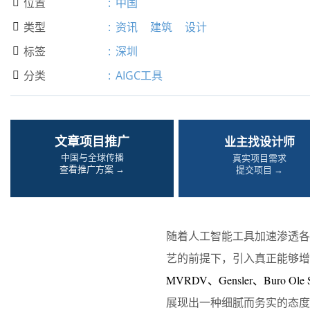
位置
:
中国

类型
:
资讯
建筑
设计

标签
:
深圳

分类
:
AIGC工具

文章项目推广
业主找设计师
中国与全球传播
真实项目需求
查看推广方案 →
提交项目 →
随着人工智能工具加速渗透
艺的前提下，引入真正能够增
MVRDV、Gensler、Buro O
展现出一种细腻而务实的态度