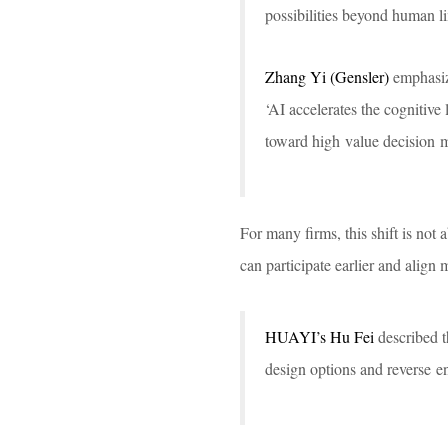
possibilities beyond human li
Zhang Yi (Gensler)
emphasize
‘AI accelerates the cognitive
toward high value decision 
For many firms, this shift is not
can participate earlier and align m
HUAYI’s Hu Fei
described t
design options and reverse e