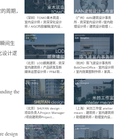
（南京/淮安）江苏美城建筑
（北
索的周期，
规划设计院有限公司 - 建筑方
务所
案设计师 / 商务经理 / 暖通
设计师 / 造价工程师
以瞬间生
化设计逻
（大理）之间建筑
（西
ArCONNECT – 项目建筑师 /
研究
建筑师 / 助理建筑师 / 室内
主创
设计师 / 实习生
景观
施工
anding the
（深圳）TOMO東木筑造 -
（广
室内设计师 / 资深深化设计
所 
师 / AIGC内容编辑(室内设计
理设
方向) / 照明设计师 / 软装设
新媒
计师
生
re design