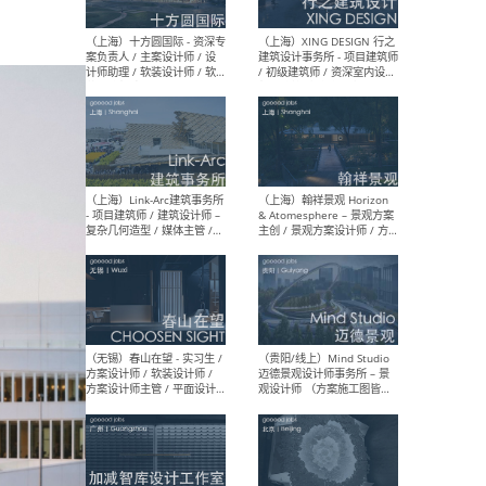
设计师 / 研究员
Arc
媒体
生（
（上海）上海建筑设计研究
（北
院有限公司 沈钺建筑创作工
师（
作室（FREE STUDIO）- 助理
建筑
建筑师 / 驻场建筑师 / 实习
设计
生
实习
（上海）雁飞建筑事务所
（上
Yanfei architects - 助理建
VIS
筑师 / 建筑实习生（长期有
室内
效）
软装