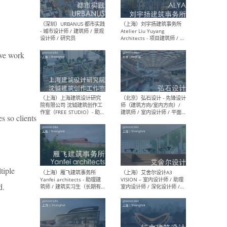
（北京）LOD朗奥建筑 - 资深
（杭
室内建筑师 / 产品研发及新
Bob
ive work
媒体运营设计师 / FF&E软装
/ 
设计师 / 深化设计师 / 实习
装设
生
s so clients
（北京）SHUYAN design -
（上
项目负责人Project Manager
mea
/项目建筑师Project
/ 
Architect / 助理建筑师
师 
Assistant Architect / 创始
请）
人助理Founder's Assistant
tiple
/ 实习生Intern
d.
（深圳）URBANUS 都市实践
（上
- 城市设计师 / 建筑师 / 景观
Atel