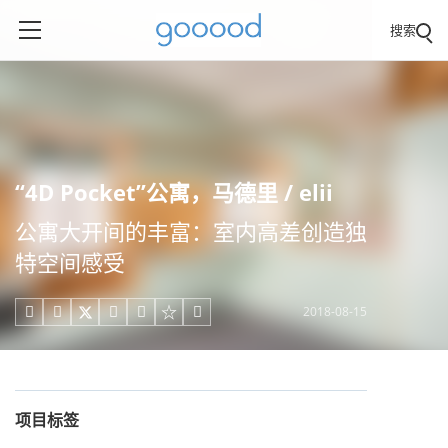
搜索
“4D Pocket”公寓，马德里 / elii
公寓大开间的丰富：室内高差创造独
特空间感受
2018-08-15





项目标签