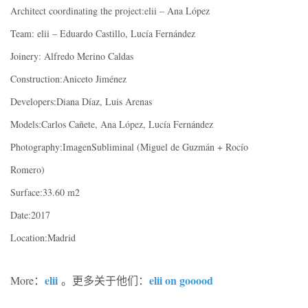
Architect coordinating the project:elii – Ana López
Team: elii – Eduardo Castillo, Lucía Fernández
Joinery: Alfredo Merino Caldas
Construction:Aniceto Jiménez
Developers:Diana Díaz, Luis Arenas
Models:Carlos Cañete, Ana López, Lucía Fernández
Photography:ImagenSubliminal (Miguel de Guzmán + Rocío
Romero)
Surface:33.60 m2
Date:2017
Location:Madrid
elii
elii on gooood
More：
。更多关于他们：