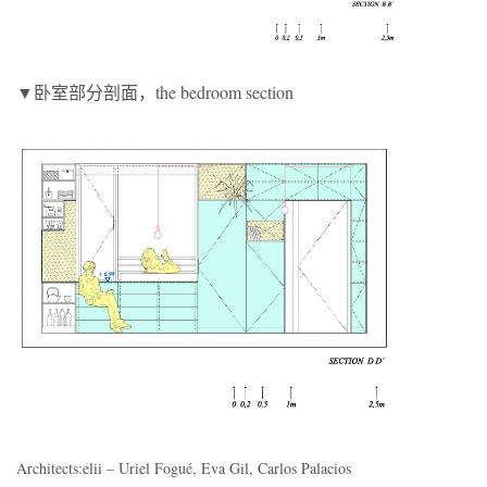
▼卧室部分剖面，the bedroom section
Architects:elii – Uriel Fogué, Eva Gil, Carlos Palacios