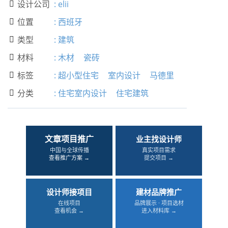
设计公司
:
elii

位置
:
西班牙

类型
:
建筑

材料
:
木材
瓷砖

标签
:
超小型住宅
室内设计
马德里

分类
:
住宅室内设计
住宅建筑

文章项目推广
业主找设计师
中国与全球传播
真实项目需求
查看推广方案 →
提交项目 →
设计师接项目
建材品牌推广
在线项目
品牌展示 · 项目选材
查看机会 →
进入材料库 →