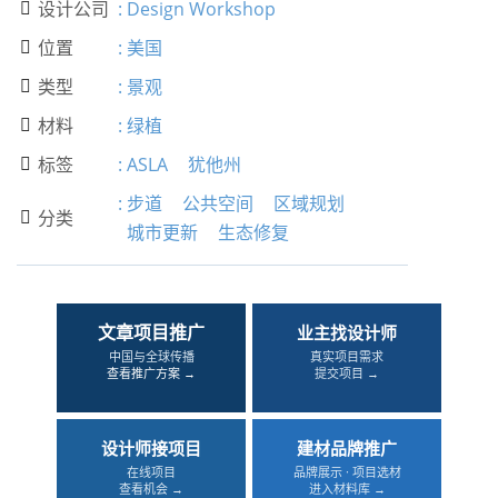
设计公司
:
Design Workshop

位置
:
美国

类型
:
景观

材料
:
绿植

标签
:
ASLA
犹他州

:
步道
公共空间
区域规划
分类

城市更新
生态修复
文章项目推广
业主找设计师
中国与全球传播
真实项目需求
查看推广方案 →
提交项目 →
设计师接项目
建材品牌推广
在线项目
品牌展示 · 项目选材
查看机会 →
进入材料库 →