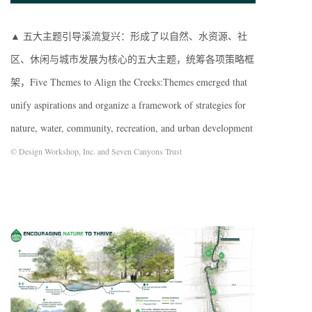
▲ 五大主题引导溪流复兴：形成了以自然、水资源、社
区、休闲与城市发展为核心的五大主题，统筹各项策略框
架，Five Themes to Align the Creeks:Themes emerged that
unify aspirations and organize a framework of strategies for
nature, water, community, recreation, and urban development
© Design Workshop, Inc. and Seven Canyons Trust