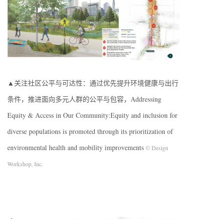
▲关注社区公平与可达性：通过优先提升环境健康与出行
条件，推进面向多元人群的公平与包容，Addressing
Equity & Access in Our Community:Equity and inclusion for
diverse populations is promoted through its prioritization of
environmental health and mobility improvements
© Design
Workshop, Inc.