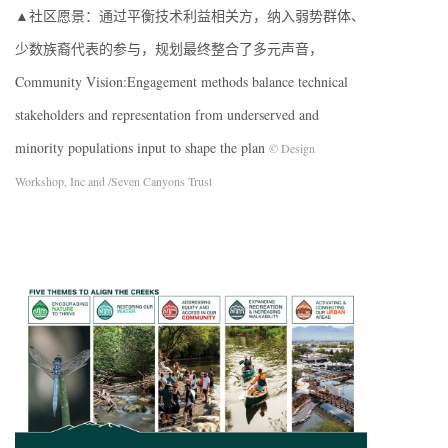
▲社区愿景：通过平衡技术利益相关方，纳入弱势群体、
少数族裔代表的参与，规划最终整合了多元声音，
Community Vision:Engagement methods balance technical
stakeholders and representation from underserved and
minority populations input to shape the plan
© Design
Workshop, Inc and /Seven Canyons Trust