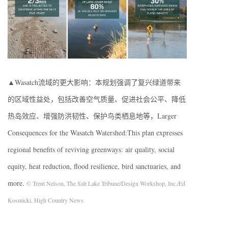
▲Wasatch流域的更大影响：本规划强调了复兴绿道带来
的区域性益处，包括改善空气质量、促进社会公平、降低
热岛效应、增强防洪韧性、保护鸟类栖息地等，Larger
Consequences for the Wasatch Watershed:This plan expresses
regional benefits of reviving greenways: air quality, social
equity, heat reduction, flood resilience, bird sanctuaries, and
more.
© Trent Nelson, The Salt Lake Tribune/Design Workshop, Inc./Ed
Kosmicki, High Country News