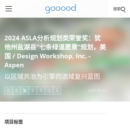
搜索
2024 ASLA分析规划类荣誉奖：犹
他州盐湖县“七条绿道愿景”规划，美
国 / Design Workshop, Inc. -
Aspen
以区域共治为引擎的流域复兴蓝图
2025-04-22





项目标签