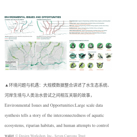
▲环境问题与机遇：大规模数据整合讲述了水生态系统、
河岸生境与人类治水尝试之间相互关联的故事，
Environmental Issues and Opportunities:Large scale data
synthesis tells a story of the interconnectedness of aquatic
ecosystems, riparian habitats, and human attempts to control
water
© Design Workshop, Inc., Seven Canyons Trust