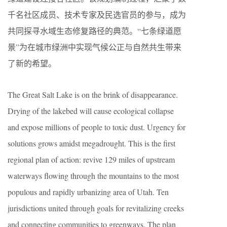
千名社区成员、技术专家及民选官员的参与，成为
共同探寻水域生态修复路径的典范。“七条绿道愿
景”为在城市绿洲中实现气候公正与自然共生带来
了新的希望。
The Great Salt Lake is on the brink of disappearance.
Drying of the lakebed will cause ecological collapse
and expose millions of people to toxic dust. Urgency for
solutions grows amidst megadrought. This is the first
regional plan of action: revive 129 miles of upstream
waterways flowing through the mountains to the most
populous and rapidly urbanizing area of Utah. Ten
jurisdictions united through goals for revitalizing creeks
and connecting communities to greenways. The plan