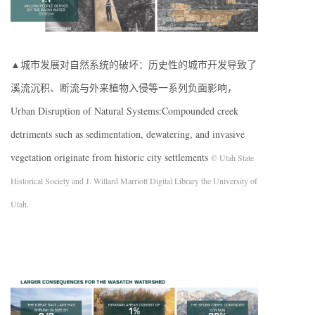
▲城市发展对自然系统的破坏：历史性的城市开发导致了
溪流沉积、断流与外来植物入侵等一系列负面影响，
Urban Disruption of Natural Systems:Compounded creek
detriments such as sedimentation, dewatering, and invasive
vegetation originate from historic city settlements
© Utah State
Historical Society and J. Willard Marriott Digital Library the University of
Utah.