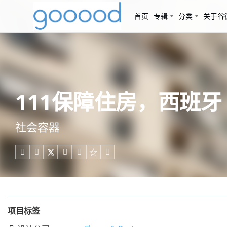
首页
专辑
分类
关于谷
111保障住房，西班牙 / F
社会容器





项目标签