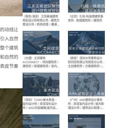
（杭州）GLA建筑设计 - 建筑
（南京
设计实习生 / 建筑设计师
社 
（应届）/ 建筑设计师（方案
执行
设计）/ 建筑设计师（施工
实习
图）/ 结构设计师 / 给排水设
计师
的动线让
引入自然
整个建筑
（上海）或者设计 OR
（上
和自然的
Design - 室内主案设计师 /
室 -
室内设计师 / 施工图深化设
理建
表皮节奏
计师 / 室内设计助理 / 新媒
实习
体运营
请）
（南京/淮安）江苏美城建筑
（北
规划设计院有限公司 - 建筑方
务所
案设计师 / 商务经理 / 暖通
设计师 / 造价工程师