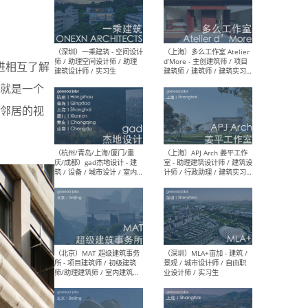
（上海）彬蔚致正建筑工作
（上海
室 – 项目建筑师 / 助理建筑
德佳
进相互了解
师 / 实习生
设计
就是一个
邻居的视
（深圳）一乘建筑 - 空间设计
（上
师 / 助理空间设计师 / 助理
d’M
建筑设计师 / 实习生
建筑
生 
（杭州/青岛/上海/厦门/重
（上海
庆/成都）gad杰地设计 - 建
室 
筑 / 设备 / 城市设计 / 室内 /
计师