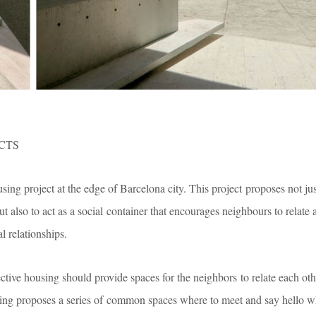
CTS
ing project at the edge of Barcelona city. This project proposes not ju
ut also to act as a social container that encourages neighbours to relat
l relationships.
ective housing should provide spaces for the neighbors to relate each oth
ilding proposes a series of common spaces where to meet and say hello