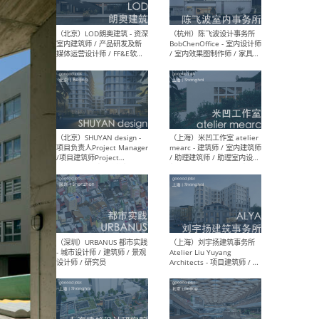
（大理）之间建筑
（西
ArCONNECT – 项目建筑师 /
研究
建筑师 / 助理建筑师 / 室内
主创
设计师 / 实习生
景观
施工
（深圳）TOMO東木筑造 -
（广
室内设计师 / 资深深化设计
所 
师 / AIGC内容编辑(室内设计
理设
方向) / 照明设计师 / 软装设
新媒
计师
生
（北京）LOD朗奥建筑 - 资深
（杭
室内建筑师 / 产品研发及新
Bob