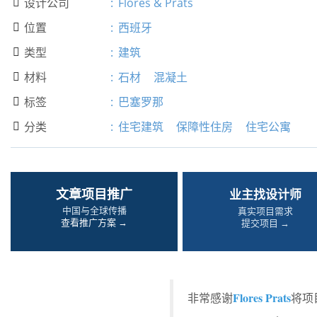
设计公司
:
Flores & Prats

位置
:
西班牙

类型
:
建筑

材料
:
石材
混凝土

标签
:
巴塞罗那

分类
:
住宅建筑
保障性住房
住宅公寓

文章项目推广
业主找设计师
中国与全球传播
真实项目需求
查看推广方案 →
提交项目 →
Flores Prats
非常感谢
将项