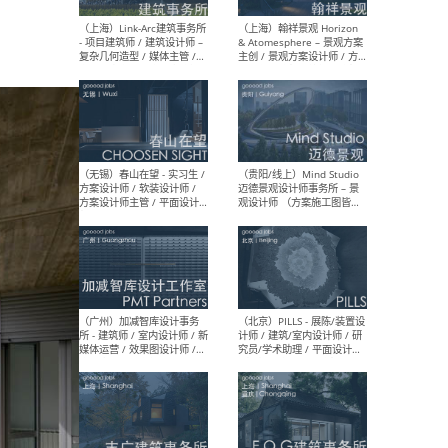
（上海）上海建筑设计研究
（北
院有限公司 沈钺建筑创作工
师（
作室（FREE STUDIO）- 助理
建筑
建筑师 / 驻场建筑师 / 实习
设计
生
实习
（上海）雁飞建筑事务所
（上
Yanfei architects - 助理建
VIS
筑师 / 建筑实习生（长期有
室内
效）
软装
（上海）十方圆国际 - 资深专
（上海
案负责人 / 主案设计师 / 设
建筑
计师助理 / 软装设计师 / 软
/ 
装设计师助理
师 