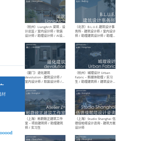
最新工作
按地区查看 ：
全部
|
北方
|
长江
|
华南
（杭州）LiangArch 梁筑 - 设
（北
计总监 / 室内设计师 / 软装
务所
设计师 / 助理设计师 / AI设计
师 
师 / 施工图深化设计师 / 品
室内
牌商务总助
广
选材
→
（厦门）退化建筑
（杭
devolution - 建筑设计师 /
Fab
室内设计师 / 软装设计师 /
生 
项目统筹 / 合伙人助理
师
 gooood