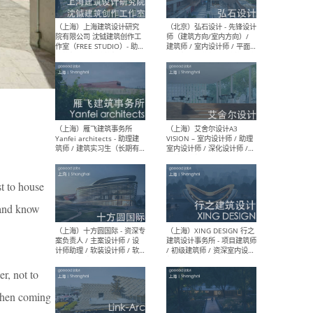
媒体运营设计师 / FF&E软装
/ 
设计师 / 深化设计师 / 实习
装设
生
（北京）SHUYAN design -
（上
项目负责人Project Manager
mea
/项目建筑师Project
/ 
Architect / 助理建筑师
师 
Assistant Architect / 创始
请）
人助理Founder's Assistant
/ 实习生Intern
st to house
e and know
（深圳）URBANUS 都市实践
（上
- 城市设计师 / 建筑师 / 景观
Atel
设计师 / 研究员
Arc
媒体
生（
er, not to
 when coming