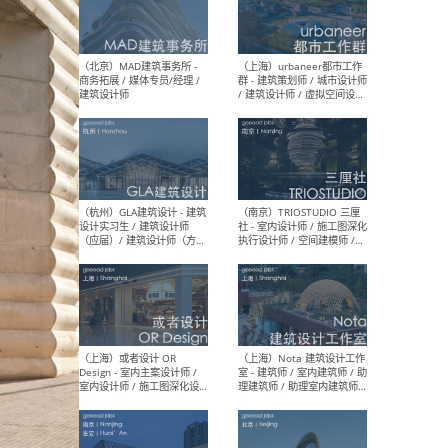
幕墙 / BIM / 成本 / 工程 / 运
生
营 / 品牌 / 观点views / 实习
等
（北京）MAT 超级建筑事务
（深圳
所 - 项目建筑师 / 初级建筑
景观
师/助理建筑师 / 室内建筑师
业设
/ 实习生
（北京）MAD建筑事务所 -
（上
商务拓展 / 媒体专员/经理 /
群 
建筑设计师
/ 
师 