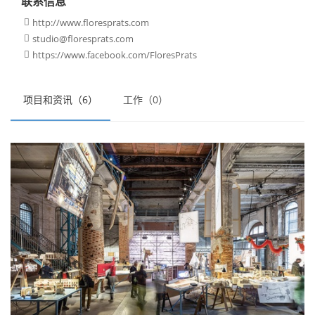
联系信息
http://www.floresprats.com

studio@floresprats.com

https://www.facebook.com/FloresPrats

项目和资讯（6）
工作（0）