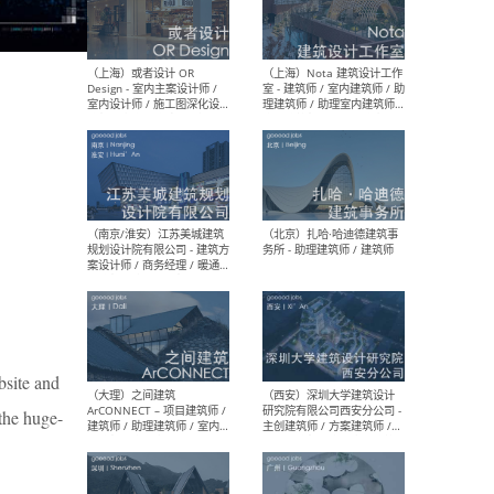
师 
（杭州）GLA建筑设计 - 建筑
（南京
设计实习生 / 建筑设计师
社 
（应届）/ 建筑设计师（方案
执行
设计）/ 建筑设计师（施工
实习
图）/ 结构设计师 / 给排水设
计师
（上海）或者设计 OR
（上
Design - 室内主案设计师 /
室 -
室内设计师 / 施工图深化设
理建
bsite and
计师 / 室内设计助理 / 新媒
实习
体运营
请）
 the huge-