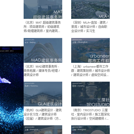
（杭州/青岛/上海/厦门/重
（上海
庆/成都）gad杰地设计 - 建
室 
筑 / 设备 / 城市设计 / 室内 /
计师
幕墙 / BIM / 成本 / 工程 / 运
生
营 / 品牌 / 观点views / 实习
等
（北京）MAT 超级建筑事务
（深圳
所 - 项目建筑师 / 初级建筑
景观
师/助理建筑师 / 室内建筑师
业设
/ 实习生
（北京）MAD建筑事务所 -
（上
商务拓展 / 媒体专员/经理 /
群 
建筑设计师
/ 