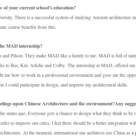
ic of your current school’s education?
versity. There is a successful system of studying Ancient architecture in
uate course benefits from this.
the MAD internship?
an and Pilson. They make MAD like a family to me. MAD is full of tale
anks to Bas, Kin, Arkilie and Colby. The internship at MAD, offered m
ht me how to work in a professional environment and gave me the oppor
 I could participate in design, and improve my architectural skills.
eelings upon Chinese Architecture and the environment?Any sugge
e the status quo. Everyone gets a chance to design what they think to be r
order to improve our cities, I feel there should be a better integration wi
rchitecture. At the moment, international star architects use China as a