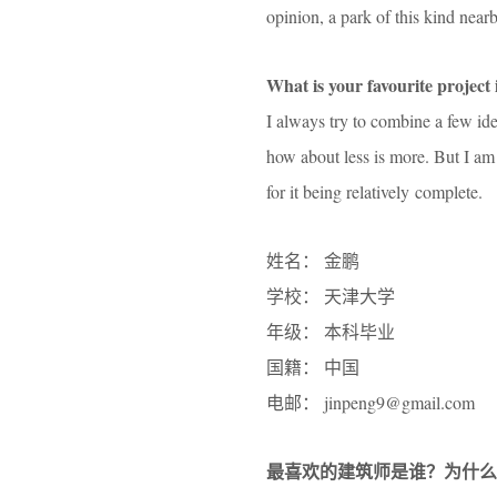
opinion, a park of this kind near
What is your favourite project
I always try to combine a few ide
how about less is more. But I am 
for it being relatively complete.
姓名： 金鹏
学校： 天津大学
年级： 本科毕业
国籍： 中国
电邮： jinpeng9@gmail.com
最喜欢的建筑师是谁？为什么