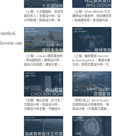
设计师 / 研究员
Arc
媒体
生（
n method,
favorite one
（上海）上海建筑设计研究
（北
院有限公司 沈钺建筑创作工
师（
作室（FREE STUDIO）- 助理
建筑
建筑师 / 驻场建筑师 / 实习
设计
生
实习
（上海）雁飞建筑事务所
（上
Yanfei architects - 助理建
VIS
筑师 / 建筑实习生（长期有
室内
效）
软装