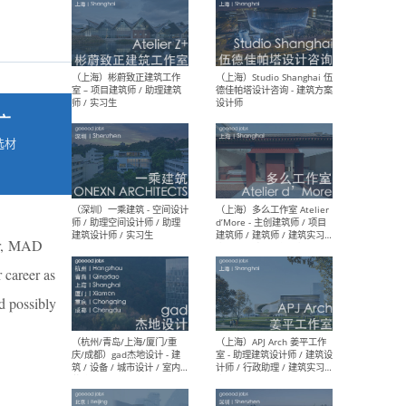
最新工作
按地区查看 ：
全部
|
北方
|
长江
|
华南
广
选材
（上海）彬蔚致正建筑工作
（上海
→
室 – 项目建筑师 / 助理建筑
德佳
师 / 实习生
设计
ear, MAD
 career as
d possibly
（深圳）一乘建筑 - 空间设计
（上
师 / 助理空间设计师 / 助理
d’M
建筑设计师 / 实习生
建筑
生 