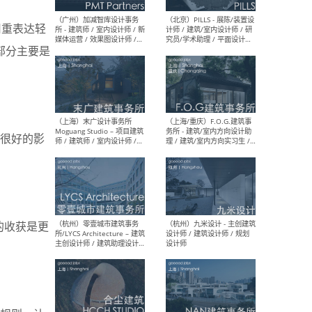
（上海）十方圆国际 - 资深专
（上海
中用重表达轻
案负责人 / 主案设计师 / 设
建筑
计师助理 / 软装设计师 / 软
/ 
部分主要是
装设计师助理
师 
很好的影
（上海）Link-Arc建筑事务所
（上
- 项目建筑师 / 建筑设计师 –
& A
复杂几何造型 / 媒体主管 /
主创
学术研究专员 / 实习生计划
案深
软装
（方
的收获是更
（无锡）春山在望 - 实习生 /
（贵阳
方案设计师 / 软装设计师 /
迈德
方案设计师主管 / 平面设计
观设
师
可）