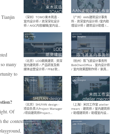
（南京/淮安）江苏美城建筑
（北
规划设计院有限公司 - 建筑方
务所
案设计师 / 商务经理 / 暖通
 Tianjin
设计师 / 造价工程师
nted
（大理）之间建筑
（西
ArCONNECT – 项目建筑师 /
研究
e so many
建筑师 / 助理建筑师 / 室内
主创
设计师 / 实习生
景观
tunity to
施工
stion?
（深圳）TOMO東木筑造 -
（广
ight. Of
室内设计师 / 资深深化设计
所 
师 / AIGC内容编辑(室内设计
理设
th the context
方向) / 照明设计师 / 软装设
新媒
计师
生
 playground,