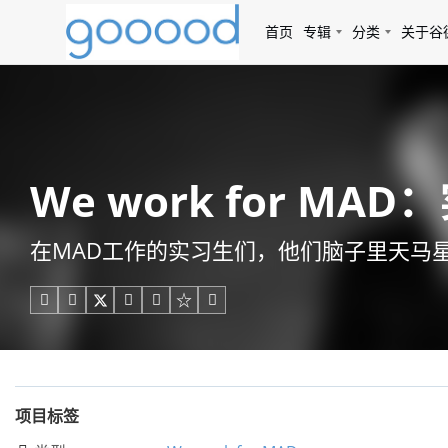
首页
专辑
分类
关于谷
We work for M
在MAD工作的实习生们，他们脑子里天马星空





项目标签