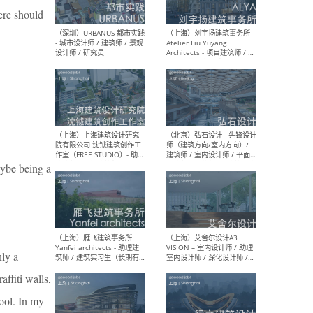
here should
（北京）LOD朗奥建筑 - 资深
（杭
室内建筑师 / 产品研发及新
Bob
媒体运营设计师 / FF&E软装
/ 
设计师 / 深化设计师 / 实习
装设
生
aybe being a
（北京）SHUYAN design -
（上
项目负责人Project Manager
mea
/项目建筑师Project
/ 
Architect / 助理建筑师
师 
Assistant Architect / 创始
请）
人助理Founder's Assistant
/ 实习生Intern
nly a
affiti walls,
（深圳）URBANUS 都市实践
（上
cool. In my
- 城市设计师 / 建筑师 / 景观
Atel