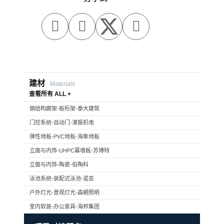



建材
Materials
查看所有 ALL +
钢结构廊架-板桁架-泰大建筑
门控系统-自动门-濠振机电
弹性地板-PVC地板-海象地板
立面与内饰-UHPC幕墙板-苏博特
立面与内饰-陶瓷-伯陶科
泳池系统-装配式泳池-诺亚
户外灯光-景观灯光-森朝照明
室内软装-办公家具-海邦集团