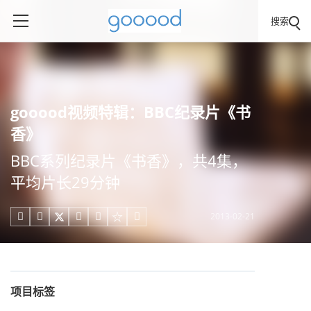
搜索
gooood视频特辑：BBC纪录片《书
香》
BBC系列纪录片《书香》，共4集，
平均片长29分钟
2013-02-21





项目标签