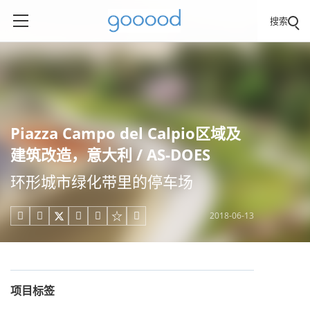
搜索
Piazza Campo del Calpio区域及
建筑改造，意大利 / AS-DOES
环形城市绿化带里的停车场
2018-06-13





项目标签