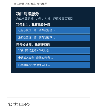
室内软装-办公家具-海邦集团
项目对接服务
为业主匹配设计力量，为设计师连接真实项目
我是业主，我要找设计师
已有心仪设计师，请帮我搭线 →
没有选定设计师，请帮我推荐 →
我是设计师，我要接项目
非会员申请直购 · 699元/条 →
申请加入会员 · 最低89元/条 →
已缴纳年费会员登录入口 →
发表评论