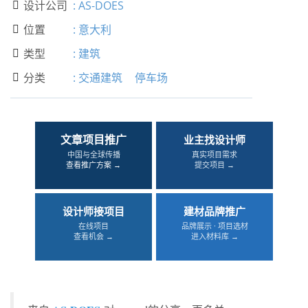
设计公司
:
AS-DOES

位置
:
意大利

类型
:
建筑

分类
:
交通建筑
停车场

文章项目推广
业主找设计师
中国与全球传播
真实项目需求
查看推广方案 →
提交项目 →
设计师接项目
建材品牌推广
在线项目
品牌展示 · 项目选材
查看机会 →
进入材料库 →