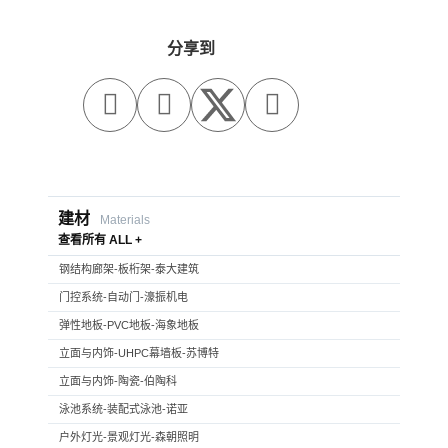
分享到



建材
Materials
查看所有 ALL +
钢结构廊架-板桁架-泰大建筑
门控系统-自动门-濠振机电
弹性地板-PVC地板-海象地板
立面与内饰-UHPC幕墙板-苏博特
立面与内饰-陶瓷-伯陶科
泳池系统-装配式泳池-诺亚
户外灯光-景观灯光-森朝照明