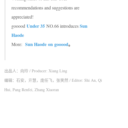
recommendations and suggestions are
appreciated!
Under 35
Sun
gooood
NO.66 introduces
Haode
Sun Haode on gooood
。
More:
出品人：向玲 / Producer: Xiang Ling
编辑：石安，亓慧，庞任飞，张笑然 / Editor: Shi An, Qi
Hui, Pang Renfei, Zhang Xiaoran