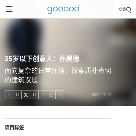
搜索
35岁以下创意人：孙昊德
面向复杂的日常环境，探索质朴真切
的建筑议题
2024-12-19





项目标签