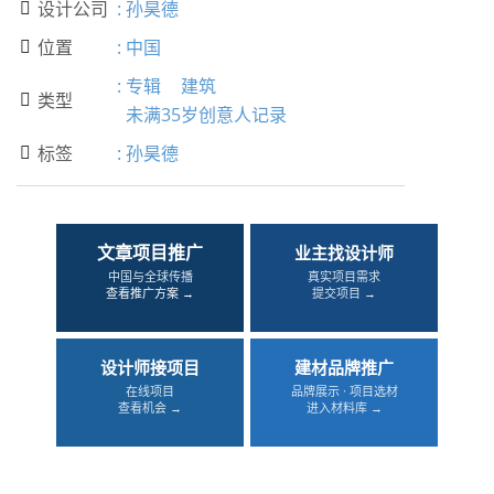
设计公司
:
孙昊德

位置
:
中国

:
专辑
建筑
类型

未满35岁创意人记录
标签
:
孙昊德

文章项目推广
业主找设计师
中国与全球传播
真实项目需求
查看推广方案 →
提交项目 →
设计师接项目
建材品牌推广
在线项目
品牌展示 · 项目选材
查看机会 →
进入材料库 →