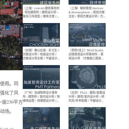
（上海）上海建筑设计研究
（北
院有限公司 沈钺建筑创作工
师（
作室（FREE STUDIO）- 助理
建筑
建筑师 / 驻场建筑师 / 实习
设计
生
实习
（上海）雁飞建筑事务所
（上
Yanfei architects - 助理建
VIS
筑师 / 建筑实习生（长期有
室内
效）
软装
使用。同
强化了风
座230平方
（上海）十方圆国际 - 资深专
（上海
动场。
案负责人 / 主案设计师 / 设
建筑
计师助理 / 软装设计师 / 软
/ 
装设计师助理
师 
t sat on