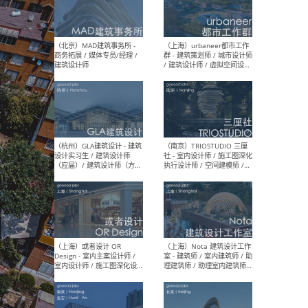
幕墙 / BIM / 成本 / 工程 / 运
生
营 / 品牌 / 观点views / 实习
等
（北京）MAT 超级建筑事务
（深圳
所 - 项目建筑师 / 初级建筑
景观
师/助理建筑师 / 室内建筑师
业设
/ 实习生
（北京）MAD建筑事务所 -
（上
商务拓展 / 媒体专员/经理 /
群 
建筑设计师
/ 
师 