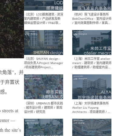
（大理）之间建筑
（西
ArCONNECT – 项目建筑师 /
研究
建筑师 / 助理建筑师 / 室内
主创
设计师 / 实习生
景观
施工
角落”，并
（深圳）TOMO東木筑造 -
（广
室内设计师 / 资深深化设计
所 
于弃置状
师 / AIGC内容编辑(室内设计
理设
方向) / 照明设计师 / 软装设
新媒
感。
计师
生
streets at
 center —
（北京）LOD朗奥建筑 - 资深
（杭
 the site’s
室内建筑师 / 产品研发及新
Bob