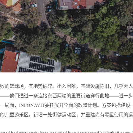
破败的篮球场。其地势破碎、出入困难，基础设施陈旧，几乎无人
行——他们通过一条连接东西两端的重要街道穿行此地——进一步
局面，INFONAVIT委托展开全面的改造计划。方案包括建设一
的儿童游乐区，新增一处街健运动区，并重建尚有零星使用的运
vened had previously been occupied by a deteriorated basketball court. I