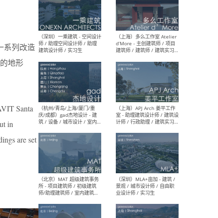
（上海）彬蔚致正建筑工作
（上海
室 – 项目建筑师 / 助理建筑
德佳
4年一系列改造
师 / 实习生
设计
的地形
AVIT Santa
（深圳）一乘建筑 - 空间设计
（上
师 / 助理空间设计师 / 助理
d’M
ut in
建筑设计师 / 实习生
建筑
生 
dings are set
（杭州/青岛/上海/厦门/重
（上海
庆/成都）gad杰地设计 - 建
室 
筑 / 设备 / 城市设计 / 室内 /
计师