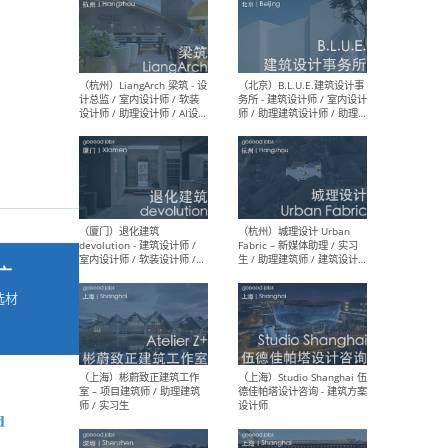
最新工作
按地区查看 ：
全部
|
北方
|
长江
|
华南
（杭州）LiangArch 梁筑 - 设
（北
计总监 / 室内设计师 / 软装
务所
设计师 / 助理设计师 / AI设计
师 
师 / 施工图深化设计师 / 品
室内
牌商务总助
广
选材
→
（厦门）退化建筑
（杭
devolution - 建筑设计师 /
Fab
室内设计师 / 软装设计师 /
生 
项目统筹 / 合伙人助理
师
d