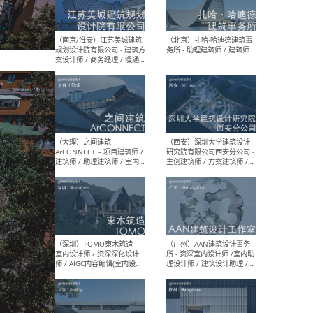
（杭州）GLA建筑设计 - 建筑
（南京
设计实习生 / 建筑设计师
社 
（应届）/ 建筑设计师（方案
执行
设计）/ 建筑设计师（施工
实习
图）/ 结构设计师 / 给排水设
计师
（上海）或者设计 OR
（上
Design - 室内主案设计师 /
室 -
室内设计师 / 施工图深化设
理建
计师 / 室内设计助理 / 新媒
实习
体运营
请）
（南京/淮安）江苏美城建筑
（北
规划设计院有限公司 - 建筑方
务所
案设计师 / 商务经理 / 暖通
设计师 / 造价工程师