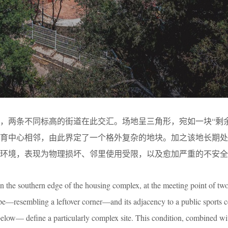
，两条不同标高的街道在此交汇。场地呈三角形，宛如一块“剩余
体育中心相邻，由此界定了一个格外复杂的地块。加之该地长期处
环境，表现为物理损坏、邻里使用受限，以及愈加严重的不安全
on the southern edge of the housing complex, at the meeting point of two 
shape—resembling a leftover corner—and its adjacency to a public sports
below— define a particularly complex site. This condition, combined with