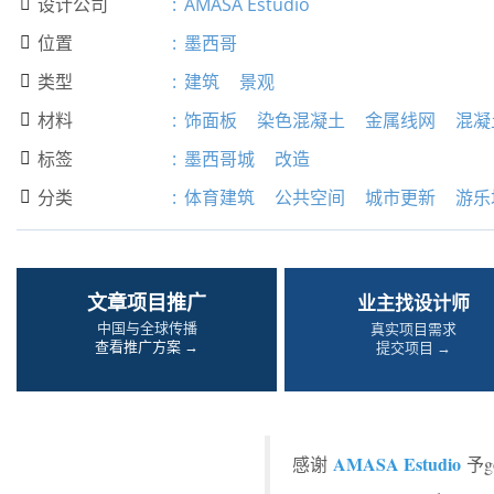
设计公司
:
AMASA Estudio

位置
:
墨西哥

类型
:
建筑
景观

材料
:
饰面板
染色混凝土
金属线网
混凝

标签
:
墨西哥城
改造

分类
:
体育建筑
公共空间
城市更新
游乐

文章项目推广
业主找设计师
中国与全球传播
真实项目需求
查看推广方案 →
提交项目 →
AMASA Estudio
感谢
予g