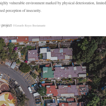
highly vulnerable environment marked by physical deterioration, limite
ed perception of insecurity.
project
©Gerardo Reyes Bustamante