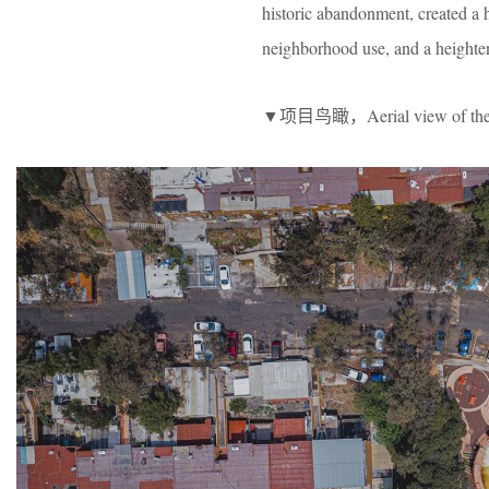
historic abandonment, created a 
neighborhood use, and a heighten
▼项目鸟瞰，Aerial view of the 