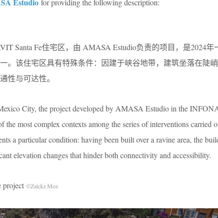
A Estudio
for providing the following description:
T Santa Fe住宅区，由 AMASA Estudio负责的项目，是202
一。该住宅区具有特殊条件：因建于峡谷地带，建筑坐落在陡峭
通性与可达性。
 Mexico City, the project developed by AMASA Estudio in the INFON
the most complex contexts among the series of interventions carried o
s a particular condition: having been built over a ravine area, the buil
cant elevation changes that hinder both connectivity and accessibility.
project
©Zaickz Moz