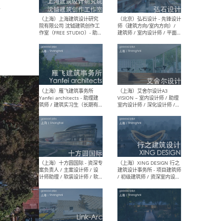
媒体运营设计师 / FF&E软装
/ 
d
设计师 / 深化设计师 / 实习
装设
生
（北京）SHUYAN design -
（上
项目负责人Project Manager
mea
/项目建筑师Project
/ 
Architect / 助理建筑师
师 
Assistant Architect / 创始
请）
人助理Founder's Assistant
/ 实习生Intern
（深圳）URBANUS 都市实践
（上
- 城市设计师 / 建筑师 / 景观
Atel
设计师 / 研究员
Arc
媒体
生（