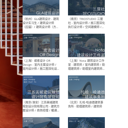
/ 实习生
（北京）MAD建筑事务所 -
（上
商务拓展 / 媒体专员/经理 /
群 
建筑设计师
/ 
师 
（杭州）GLA建筑设计 - 建筑
（南京
设计实习生 / 建筑设计师
社 
（应届）/ 建筑设计师（方案
执行
设计）/ 建筑设计师（施工
实习
图）/ 结构设计师 / 给排水设
计师