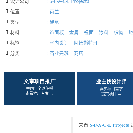
设计公司
:
S-P-A-C-E Projects

位置
:
荷兰

类型
:
建筑

材料
:
饰面板
金属
镜面
涂料
织物

标签
:
室内设计
阿姆斯特丹

分类
:
商业建筑
商店

文章项目推广
业主找设计师
中国与全球传播
真实项目需求
查看推广方案 →
提交项目 →
S-P-A-C-E Projects
来自