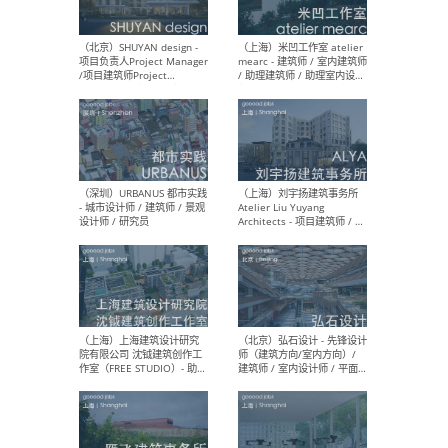
（深圳）TOMO東木筑造 -
（广
室内设计师 / 资深深化设计
所 
师 / AIGC内容编辑(室内设计
理设
方向) / 照明设计师 / 软装设
新媒
计师
生
（北京）LOD朗奥建筑 - 资深
（杭
室内建筑师 / 产品研发及新
Bob
媒体运营设计师 / FF&E软装
/ 
设计师 / 深化设计师 / 实习
装设
生
（北京）SHUYAN design -
（上
项目负责人Project Manager
mea