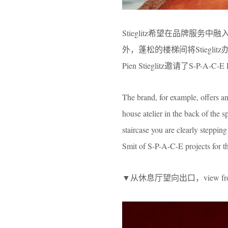
Stieglitz希望在品牌服务
外，蓬松的楼梯间将Stieglitz
Pien Stieglitz邀请了S-P-A
The brand, for example, offers an 
house atelier in the back of the sp
staircase you are clearly stepping 
Smit of S-P-A-C-E projects for t
▼从休息厅望向出口，view from the 