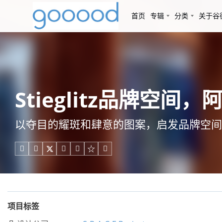
首页
专辑
分类
关于谷
Stieglitz品牌空间，阿姆
以夺目的耀斑和肆意的图案，启发品牌空间





项目标签