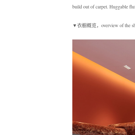
build out of carpet. Huggable fluf
▼衣橱概览，overview of the sh