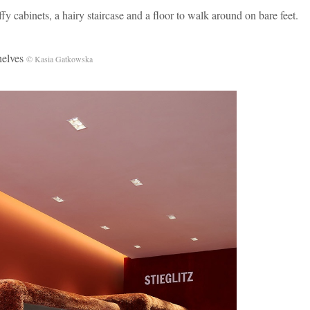
fy cabinets, a hairy staircase and a floor to walk around on bare feet.
elves
© Kasia Gatkowska