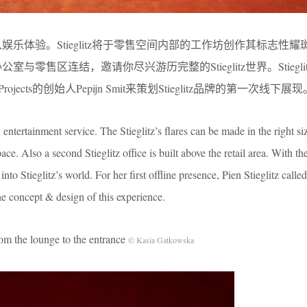
中融入娱乐体验。Stieglitz将于零售空间内部的工作坊创作其标志性
办公室与零售区连结，邀请你尽兴游历完整的Stieglitz世界。Stiegli
-C-E Projects的创始人Pepijn Smit来策划Stieglitz品牌的第一次线下展
entertainment service. The Stieglitz’s flares can be made in the right siz
ace. Also a second Stieglitz office is built above the retail area. With th
into Stieglitz’s world. For her first offline presence, Pien Stieglitz call
he concept & design of this experience.
lounge to the entrance
© Kasia Gatkowska