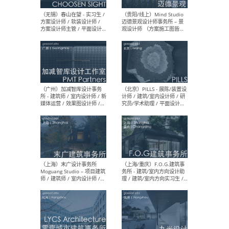
（上海）雁飞建筑事务所
（上
Yanfei architects - 助理建
VIS
筑师 / 建筑实习生（长期有
室内
效）
软装
（上海）十方圆国际 - 资深专
（上海
案负责人 / 主案设计师 / 设
建筑
计师助理 / 软装设计师 / 软
/ 
装设计师助理
师 
（上海）Link-Arc建筑事务所
（上
- 项目建筑师 / 建筑设计师 –
& A
复杂几何造型 / 媒体主管 /
主创
学术研究专员 / 实习生计划
案深
软装