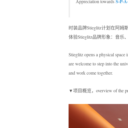
S-P-A
Appreciation towards
时装品牌Stieglitz计划在
体验Stieglitz品牌形象：
Stieglitz opens a physical space 
are welcome to step into the univ
and work come together.
▼项目概览，overview of the pr