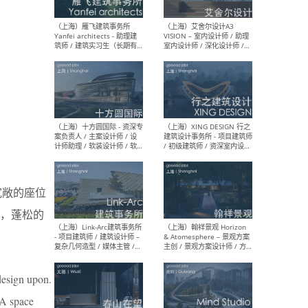
/项目建筑师Project
/ 
Architect / 助理建筑师
师 
Assistant Architect / 创始
请）
人助理Founder's Assistant
/ 实习生Intern
（深圳）URBANUS 都市实践
（上
- 城市设计师 / 建筑师 / 景观
Atel
设计师 / 研究员
Arc
媒体
生（
宽敞的座位
柜，蓬松的
（上海）上海建筑设计研究
（北
院有限公司 沈钺建筑创作工
师（
作室（FREE STUDIO）- 助理
建筑
建筑师 / 驻场建筑师 / 实习
设计
生
实习
 design upon.
 A space