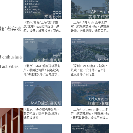
（深圳）一乘建筑 - 空间设计
（上
师 / 助理空间设计师 / 助理
d’M
及爱好者实地
建筑设计师 / 实习生
建筑
生 
d enthusiasts
 activities
（杭州/青岛/上海/厦门/重
（上海
庆/成都）gad杰地设计 - 建
室 
筑 / 设备 / 城市设计 / 室内 /
计师
幕墙 / BIM / 成本 / 工程 / 运
生
营 / 品牌 / 观点views / 实习
等
（北京）MAT 超级建筑事务
（深圳
所 - 项目建筑师 / 初级建筑
景观
师/助理建筑师 / 室内建筑师
业设