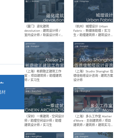
最新工作
按地区查看 ：
全部
|
北方
|
长江
|
华南
（厦门）退化建筑
（杭
devolution - 建筑设计师 /
Fab
室内设计师 / 软装设计师 /
生 
项目统筹 / 合伙人助理
师
广
选材
→
（上海）彬蔚致正建筑工作
（上海
室 – 项目建筑师 / 助理建筑
德佳
师 / 实习生
设计