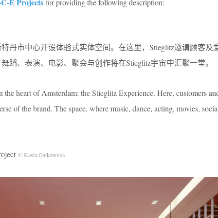
-C-E Projects
for providing the following description:
阿姆斯特丹市中心开设体验式实体空间。在这里，Stieglitz邀请顾客
音乐、舞蹈、表演、电影、聚会与创作将在Stieglitz宇宙中汇聚一堂。
in the heart of Amsterdam: the Stieglitz Experience. Here, customers an
erse of the brand. The space, where music, dance, acting, movies, social
oject
© Kasia Gatkowska