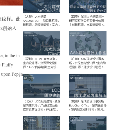
（上海）或者设计 OR
（上
Design - 室内主案设计师 /
室 -
室内设计师 / 施工图深化设
理建
耀斑纹样。此
计师 / 室内设计助理 / 新媒
实习
体运营
请）
tz创始人
现。
（南京/淮安）江苏美城建筑
（北
e, in the in-
规划设计院有限公司 - 建筑方
务所
案设计师 / 商务经理 / 暖通
e Fluffy
设计师 / 造价工程师
ed upon Pepijn
（大理）之间建筑
（西
ArCONNECT – 项目建筑师 /
研究
建筑师 / 助理建筑师 / 室内
主创
设计师 / 实习生
景观
施工