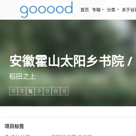
首页
专辑
分类
关于谷
安徽霍山太阳乡书院 /
稻田之上





项目标签