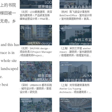
上的书院
梯田被一
（大理）之间建筑
（西
无奇。乡
ArCONNECT – 项目建筑师 /
研究
建筑师 / 助理建筑师 / 室内
主创
设计师 / 实习生
景观
施工
 and this has
race is in
 whole site
（深圳）TOMO東木筑造 -
（广
室内设计师 / 资深深化设计
所 
o landscaped
师 / AIGC内容编辑(室内设计
理设
方向) / 照明设计师 / 软装设
新媒
e.
计师
生
e best
（北京）LOD朗奥建筑 - 资深
（杭
室内建筑师 / 产品研发及新
Bob