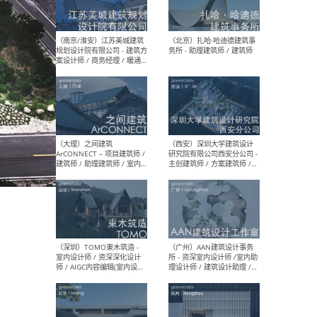
（杭州）GLA建筑设计 - 建筑
（南京
设计实习生 / 建筑设计师
社 
（应届）/ 建筑设计师（方案
执行
设计）/ 建筑设计师（施工
实习
图）/ 结构设计师 / 给排水设
计师
（上海）或者设计 OR
（上
Design - 室内主案设计师 /
室 -
室内设计师 / 施工图深化设
理建
计师 / 室内设计助理 / 新媒
实习
体运营
请）
（南京/淮安）江苏美城建筑
（北
规划设计院有限公司 - 建筑方
务所
案设计师 / 商务经理 / 暖通
设计师 / 造价工程师