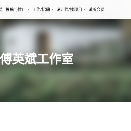
德
投稿与推广
工作/招聘
设计师/找项目
试听会员
 傅英斌工作室