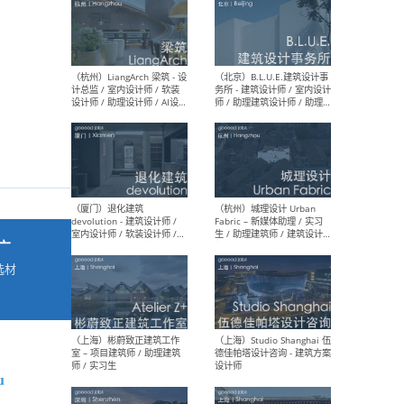
最新工作
按地区查看 ：
全部
|
北方
|
长江
|
华南
（杭州）LiangArch 梁筑 - 设
（北
计总监 / 室内设计师 / 软装
务所
设计师 / 助理设计师 / AI设计
师 
师 / 施工图深化设计师 / 品
室内
牌商务总助
广
选材
→
（厦门）退化建筑
（杭
devolution - 建筑设计师 /
Fab
室内设计师 / 软装设计师 /
生 
项目统筹 / 合伙人助理
师
u