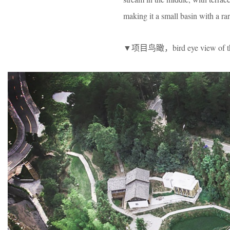
making it a small basin with a ra
▼项目鸟瞰，bird eye view of the