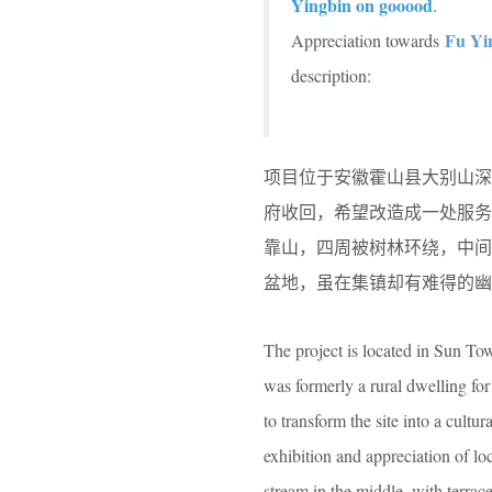
Yingbin on gooood
.
Fu Yi
Appreciation towards
description:
项目位于安徽霍山县大别山
府收回，希望改造成一处服
靠山，四周被树林环绕，中
盆地，虽在集镇却有难得的幽
The project is located in Sun T
was formerly a rural dwelling fo
to transform the site into a cultu
exhibition and appreciation of loc
stream in the middle, with terrac