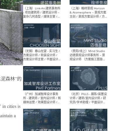
（上海）上海建筑设计研究
（北
院有限公司 沈钺建筑创作工
师（
作室（FREE STUDIO）- 助理
建筑
建筑师 / 驻场建筑师 / 实习
设计
生
实习
（上海）雁飞建筑事务所
（上
Yanfei architects - 助理建
VIS
筑师 / 建筑实习生（长期有
室内
效）
软装
泥森林”的
in cities is
（上海）十方圆国际 - 资深专
（上海
案负责人 / 主案设计师 / 设
建筑
aintain a
计师助理 / 软装设计师 / 软
/ 
装设计师助理
师 