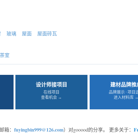
窗
玻璃
屋面
屋面砖瓦
茶室
设计师接项目
建材品牌推
在线项目
品牌展示 · 项目
查看机会 →
进入材料库 
fuyingbin999@126.com
F
邮箱：
）对gooood的分享。 更多关于：