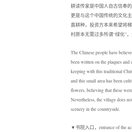
耕读传家是中国人自古信奉
更是与这个中国传统的文化
直耕种，投资方本来希望将
村原本无需过多所谓“绿化”
The Chinese people have believed 
been written on the plaques and c
keeping with this traditional Chi
and this small area has been cult
flowers, believing that these wer
Nevertheless, the village does not
scenery in the countryside.
▼书院入口，entrance of the a