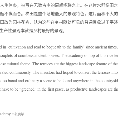
的人生信条，被写在无数古宅的匾额楹联之上。在这片水稻梯田之
主题不谋而合。梯田是整个场地最大的景观特色，这片面积不大的
梯田改为园林花卉，认为这些在乡村随处可见的普通景象过于平淡
，生产性景观本就是乡村最好的景观。
in ‘cultivation and read to bequeath to the family’ since ancient times,
ouplets of countless ancient houses. The academy on top of this rice ter
nese cultural theme. The terraces are the biggest landscape feature of the
ivated continuously. The investors had hoped to convert the terraces int
e too banal and ordinary a scene to be found anywhere in the countrysid
 have to be “greened” in the first place, as productive landscapes are th
cademy
©张虔希