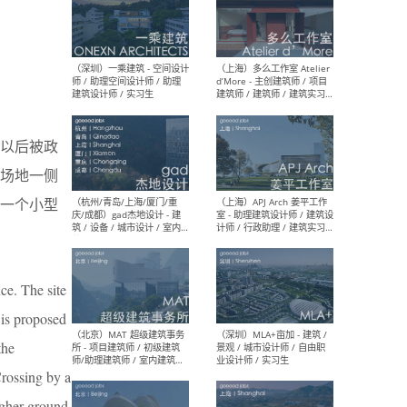
（上海）彬蔚致正建筑工作
（上海
室 – 项目建筑师 / 助理建筑
德佳
师 / 实习生
设计
以后被政
场地一侧
一个小型
（深圳）一乘建筑 - 空间设计
（上
师 / 助理空间设计师 / 助理
d’M
建筑设计师 / 实习生
建筑
生 
ce. The site
 is proposed
the
（杭州/青岛/上海/厦门/重
（上海
Crossing by a
庆/成都）gad杰地设计 - 建
室 
筑 / 设备 / 城市设计 / 室内 /
计师
igher ground,