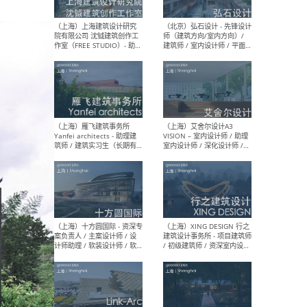
媒体运营设计师 / FF&E软装
/ 
设计师 / 深化设计师 / 实习
装设
生
（北京）SHUYAN design -
（上
项目负责人Project Manager
mea
/项目建筑师Project
/ 
Architect / 助理建筑师
师 
Assistant Architect / 创始
请）
人助理Founder's Assistant
/ 实习生Intern
（深圳）URBANUS 都市实践
（上
- 城市设计师 / 建筑师 / 景观
Atel
设计师 / 研究员
Arc
媒体
生（