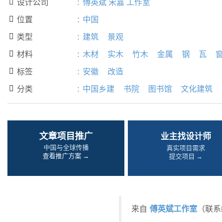
设计公司
:
傅英斌 宋嘉 工作室

位置
:
中国

类型
:
建筑
景观

材料
:
木材
实木
竹木
金属
钢
瓦

标签
:
安徽
改造

分类
:
中国乡建
书院
图书馆
文化建筑

文章项目推广
业主找设计师
中国与全球传播
真实项目需求
查看推广方案 →
提交项目 →
傅英斌工作室
来自
（联系