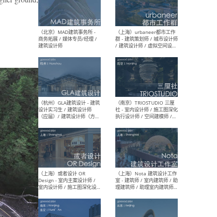
幕墙 / BIM / 成本 / 工程 / 运
生
营 / 品牌 / 观点views / 实习
等
（北京）MAT 超级建筑事务
（深圳
所 - 项目建筑师 / 初级建筑
景观
师/助理建筑师 / 室内建筑师
业设
/ 实习生
（北京）MAD建筑事务所 -
（上
商务拓展 / 媒体专员/经理 /
群 
建筑设计师
/ 
师 