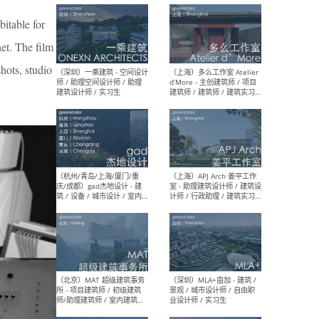
最新工作
bitable for
按地区查看 ：
全部
|
北方
|
长江
|
华南
net. The film
hots, studio
（上海）彬蔚致正建筑工作
（上海
室 – 项目建筑师 / 助理建筑
德佳
师 / 实习生
设计
（深圳）一乘建筑 - 空间设计
（上
师 / 助理空间设计师 / 助理
d’M
建筑设计师 / 实习生
建筑
生 