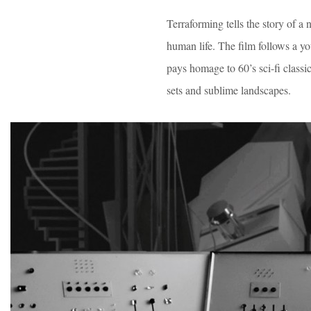
Terraforming tells the story of a
human life. The film follows a yo
pays homage to 60’s sci-fi class
sets and sublime landscapes.