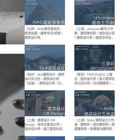
（杭州/青岛/上海/厦门/重
（上海
庆/成都）gad杰地设计 - 建
室 
筑 / 设备 / 城市设计 / 室内 /
计师
幕墙 / BIM / 成本 / 工程 / 运
生
营 / 品牌 / 观点views / 实习
等
（北京）MAT 超级建筑事务
（深圳
所 - 项目建筑师 / 初级建筑
景观
师/助理建筑师 / 室内建筑师
业设
/ 实习生
（北京）MAD建筑事务所 -
（上
商务拓展 / 媒体专员/经理 /
群 
建筑设计师
/ 
师 