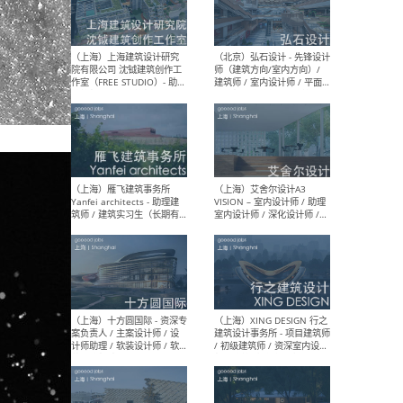
（北京）LOD朗奥建筑 - 资深
（杭
室内建筑师 / 产品研发及新
Bob
媒体运营设计师 / FF&E软装
/ 
设计师 / 深化设计师 / 实习
装设
生
（北京）SHUYAN design -
（上
项目负责人Project Manager
mea
/项目建筑师Project
/ 
Architect / 助理建筑师
师 
Assistant Architect / 创始
请）
人助理Founder's Assistant
/ 实习生Intern
（深圳）URBANUS 都市实践
（上
- 城市设计师 / 建筑师 / 景观
Atel
设计师 / 研究员
Arc