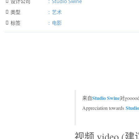
设计公司
:
Studio Swine

类型
:
艺术

标签
:
电影

Studio Swine
来自
对goo
Studi
Appreciation towards
视频 video 