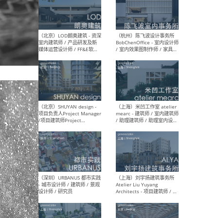
（南京/淮安）江苏美城建筑
（北
规划设计院有限公司 - 建筑方
务所
案设计师 / 商务经理 / 暖通
设计师 / 造价工程师
（大理）之间建筑
（西
ArCONNECT – 项目建筑师 /
研究
建筑师 / 助理建筑师 / 室内
主创
设计师 / 实习生
景观
施工
（深圳）TOMO東木筑造 -
（广
室内设计师 / 资深深化设计
所 
师 / AIGC内容编辑(室内设计
理设
方向) / 照明设计师 / 软装设
新媒
计师
生