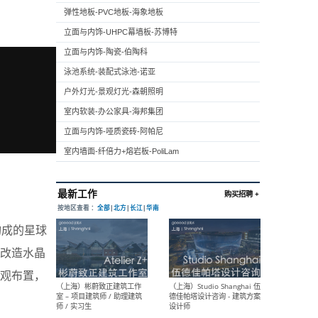
弹性地板-PVC地板-海象地板
立面与内饰-UHPC幕墙板-苏博特
立面与内饰-陶瓷-伯陶科
泳池系统-装配式泳池-诺亚
户外灯光-景观灯光-森朝照明
室内软装-办公家具-海邦集团
立面与内饰-哑质瓷砖-阿帕尼
室内墙面-纤倍力+熔岩板-PoliLam
构成的星球
改造水晶
观布置，