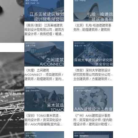
（杭州）GLA建筑设计 - 建筑
（南京
设计实习生 / 建筑设计师
社 
（应届）/ 建筑设计师（方案
执行
设计）/ 建筑设计师（施工
实习
图）/ 结构设计师 / 给排水设
计师
（上海）或者设计 OR
（上
Design - 室内主案设计师 /
室 -
室内设计师 / 施工图深化设
理建
计师 / 室内设计助理 / 新媒
实习
体运营
请）