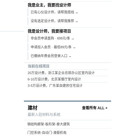
我是业主，我要找设计师
已有心仪设计师，请帮我搭线 →
没有选定设计师，请帮我推荐 →
我是设计师，我要接项目
非会员申请直购 · 699元/条 →
申请加入会员 · 最低89元/条 →
已缴纳年费会员登录入口 →
当前在线项目
20万设计费，浙江某企业总部办公区室内设计
6-10万设计费，北京某餐厅室内设计
3-5万设计费，广东某自建房住宅设计
建材
查看所有 ALL +
最新入驻材料与系统
钢结构廊架-板桁架-泰大建筑
门控系统-自动门-濠振机电