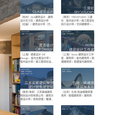
/ 实习生
（北京）MAD建筑事务所 -
（上
商务拓展 / 媒体专员/经理 /
群 
建筑设计师
/ 
师 
（杭州）GLA建筑设计 - 建筑
（南京
设计实习生 / 建筑设计师
社 
（应届）/ 建筑设计师（方案
执行
设计）/ 建筑设计师（施工
实习
图）/ 结构设计师 / 给排水设
计师