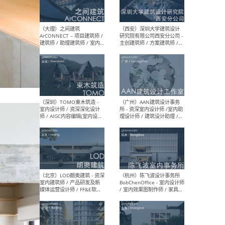
（上海）或者设计 OR
（上
Design - 室内主案设计师 /
室 -
室内设计师 / 施工图深化设
理建
计师 / 室内设计助理 / 新媒
实习
体运营
请）
（南京/淮安）江苏美城建筑
（北
规划设计院有限公司 - 建筑方
务所
案设计师 / 商务经理 / 暖通
设计师 / 造价工程师
（大理）之间建筑
（西
ArCONNECT – 项目建筑师 /
研究
建筑师 / 助理建筑师 / 室内
主创
设计师 / 实习生
景观
施工