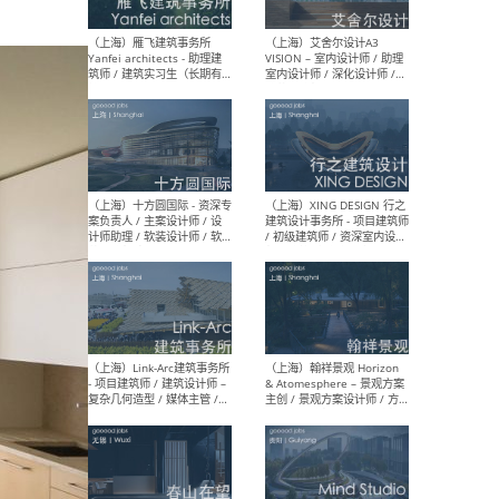
/项目建筑师Project
/ 
Architect / 助理建筑师
师 
Assistant Architect / 创始
请）
人助理Founder's Assistant
/ 实习生Intern
（深圳）URBANUS 都市实践
（上
- 城市设计师 / 建筑师 / 景观
Atel
设计师 / 研究员
Arc
媒体
生（
（上海）上海建筑设计研究
（北
院有限公司 沈钺建筑创作工
师（
作室（FREE STUDIO）- 助理
建筑
建筑师 / 驻场建筑师 / 实习
设计
生
实习