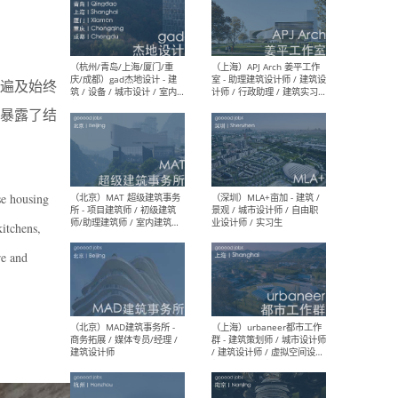
（深圳）一乘建筑 - 空间设计
（上
师 / 助理空间设计师 / 助理
d’M
：遍及始终
建筑设计师 / 实习生
建筑
生 
暴露了结
se housing
（杭州/青岛/上海/厦门/重
（上海
庆/成都）gad杰地设计 - 建
室 
kitchens,
筑 / 设备 / 城市设计 / 室内 /
计师
幕墙 / BIM / 成本 / 工程 / 运
生
re and
营 / 品牌 / 观点views / 实习
等
（北京）MAT 超级建筑事务
（深圳
所 - 项目建筑师 / 初级建筑
景观
师/助理建筑师 / 室内建筑师
业设