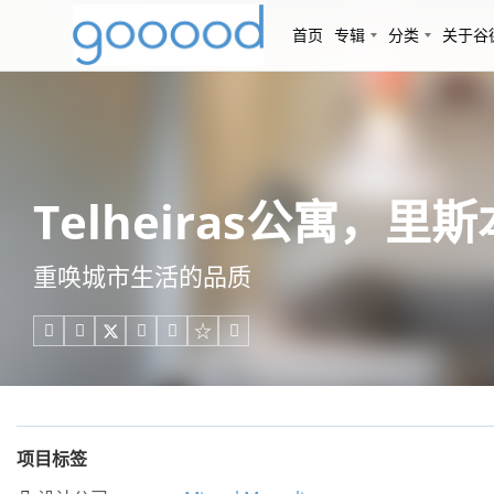
首页
专辑
分类
关于谷
Telheiras公寓，里斯本 
重唤城市生活的品质





项目标签