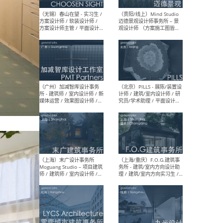
（上海）雁飞建筑事务所
（上
Yanfei architects - 助理建
VIS
筑师 / 建筑实习生（长期有
室内
效）
软装
（上海）十方圆国际 - 资深专
（上海
案负责人 / 主案设计师 / 设
建筑
计师助理 / 软装设计师 / 软
/ 
装设计师助理
师 
（上海）Link-Arc建筑事务所
（上
- 项目建筑师 / 建筑设计师 –
& A
复杂几何造型 / 媒体主管 /
主创
学术研究专员 / 实习生计划
案深
软装