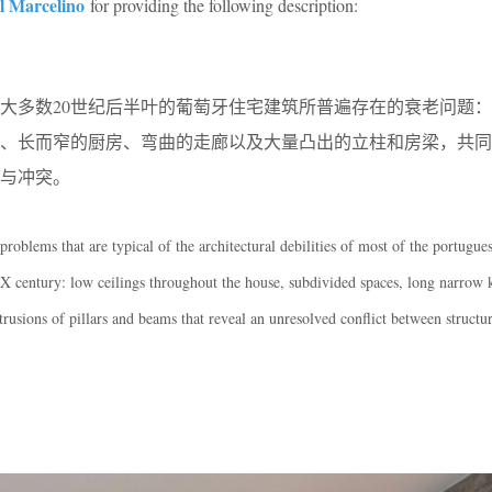
l Marcelino
for providing the following description:
有着大多数20世纪后半叶的葡萄牙住宅建筑所普遍存在的衰老问题
间、长而窄的厨房、弯曲的走廊以及大量凸出的立柱和房梁，共同
与冲突。
 problems that are typical of the architectural debilities of most of the portugue
XX century: low ceilings throughout the house, subdivided spaces, long narrow 
usions of pillars and beams that reveal an unresolved conflict between structu