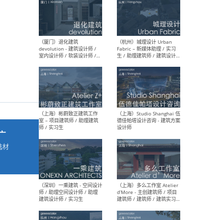
最新工作
按地区查看 ：
全部
|
北方
|
长江
|
华南
（厦门）退化建筑
（杭
devolution - 建筑设计师 /
Fab
室内设计师 / 软装设计师 /
生 
项目统筹 / 合伙人助理
师
广
选材
→
（上海）彬蔚致正建筑工作
（上海
室 – 项目建筑师 / 助理建筑
德佳
师 / 实习生
设计