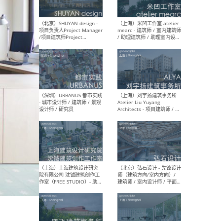
（深圳）TOMO東木筑造 -
（广
室内设计师 / 资深深化设计
所 
师 / AIGC内容编辑(室内设计
理设
方向) / 照明设计师 / 软装设
新媒
计师
生
（北京）LOD朗奥建筑 - 资深
（杭
室内建筑师 / 产品研发及新
Bob
媒体运营设计师 / FF&E软装
/ 
设计师 / 深化设计师 / 实习
装设
生
（北京）SHUYAN design -
（上
项目负责人Project Manager
mea