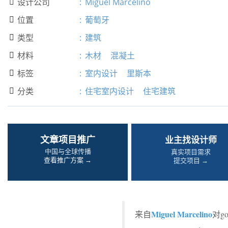
设计公司
:
Miguel Marcelino

位置
:
葡萄牙

类型
:
建筑

材料
:
木材
混凝土

标签
:
室内设计
里斯本

分类
:
住宅室内设计
住宅建筑

文章项目推广
业主找设计师
中国与全球传播
真实项目需求
查看推广方案 →
提交项目 →
Miguel Marcelino
来自
对g