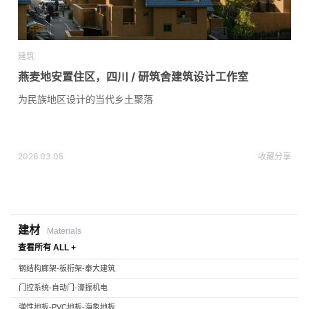
建筑
燕麦地安置住区，四川 / 研筑舍建筑设计工作室
为民族地区设计的当代乡土聚落
2026.03.05
收藏
分享
建材
Materials
查看所有 ALL +
钢结构廊架-板桁架-泰大建筑
门控系统-自动门-濠振机电
弹性地板-PVC地板-海象地板