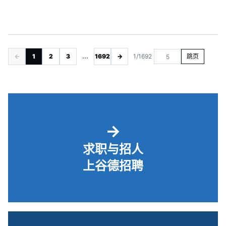
←
1
2
3
...
1692
→
1/1692
跳页
→
求职与招人
上谷德招聘