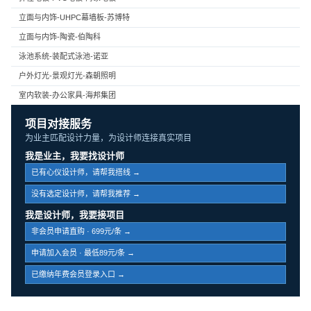
立面与内饰-UHPC幕墙板-苏博特
立面与内饰-陶瓷-伯陶科
泳池系统-装配式泳池-诺亚
户外灯光-景观灯光-森朝照明
室内软装-办公家具-海邦集团
项目对接服务
为业主匹配设计力量，为设计师连接真实项目
我是业主，我要找设计师
已有心仪设计师，请帮我搭线 →
没有选定设计师，请帮我推荐 →
我是设计师，我要接项目
非会员申请直购 · 699元/条 →
申请加入会员 · 最低89元/条 →
已缴纳年费会员登录入口 →