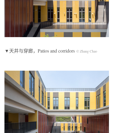
▼天井与穿廊，Patios and corridors
© Zhang Chao