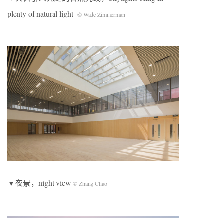
plenty of natural light
© Wade Zimmerman
▼夜景，night view
© Zhang Chao