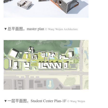
▼总平面图，master plan
© Wang Weijen Architecture
▼一层平面图，Student Center Plan-1F
© Wang Weijen