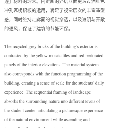
透」材料的理念。内走廊的外层立面更通过酒红色
冲孔瓦楞铝板的运用，满足了视觉层次的丰富造型
感，同时维持走廊面的视觉穿透，以及遮阴与开敞
的通风，保证了建筑的节能环保。
The recycled grey bricks of the building’s exterior is
contrasted by the yellow mosaic tiles and red perforated
panels of the interior elevations. The material system
also corresponds with the function programming of the
building, creating a sense of scale for the students’ daily
experience. The sequential framing of landscape
absorbs the surrounding nature into different levels of
the student center, articulating a picturesque experience
of the natural environment while ascending and