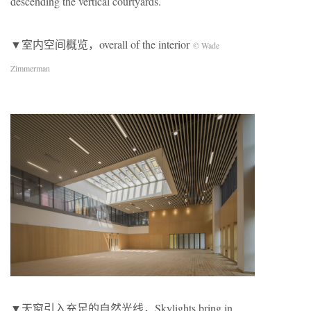
descending the vertical courtyards.
▼室内空间概览，overall of the interior
© Wade
Zimmerman
▼天窗引入充足的自然光线，Skylights bring in