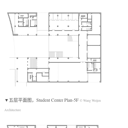
▼五层平面图，Student Center Plan-5F
© Wang Weijen
Architecture