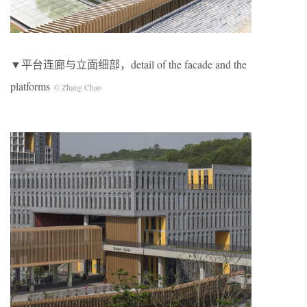
▼平台连廊与立面细部，detail of the facade and the
platforms
© Zhang Chao