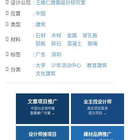
设计公司
:
王維仁建築設計研究室

位置
:
中国

类型
:
建筑

:
石材
木材
金属
穿孔板
材料

铝板
砖石
混凝土
玻璃
标签
:
广东
深圳

:
大学
少年活动中心
教育建筑
分类

文化建筑
文章项目推广
业主找设计师
中国与全球传播
真实项目需求
查看推广方案 →
提交项目 →
设计师接项目
建材品牌推广