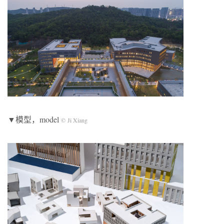
▼模型，model
© Ji Xiang